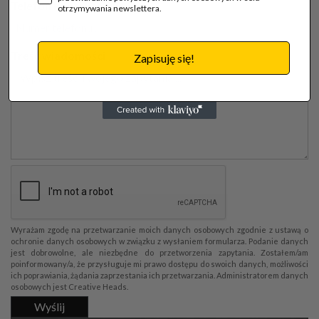
Telefon kontaktowy
otrzymywania newslettera.
Treść wiadomości
Zapisuję się!
Wyrażam zgodę na przetwarzanie moich danych osobowych zgodnie z ustawą o
ochronie danych osobowych w związku z wysłaniem formularza. Podanie danych
jest dobrowolne, ale niezbędne do przetworzenia zapytania. Zostałem/am
poinformowany/a, że przysługuje mi prawo dostępu do swoich danych, możliwości
ich poprawiania, żądania zaprzestania ich przetwarzania. Administratorem danych
osobowych jest Creative Heads.
Wyślij