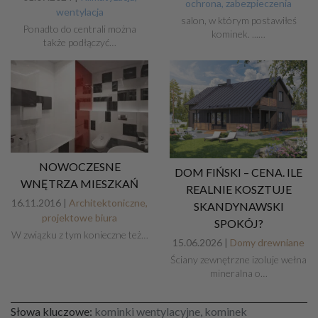
ochrona, zabezpieczenia
wentylacja
salon, w którym postawiłeś
Ponadto do centrali można
kominek. ...…
także podłączyć…
NOWOCZESNE
DOM FIŃSKI – CENA. ILE
WNĘTRZA MIESZKAŃ
REALNIE KOSZTUJE
16.11.2016 |
Architektoniczne,
SKANDYNAWSKI
projektowe biura
SPOKÓJ?
W związku z tym konieczne też…
15.06.2026 |
Domy drewniane
Ściany zewnętrzne izoluje wełna
mineralna o…
Słowa kluczowe:
kominki wentylacyjne, kominek