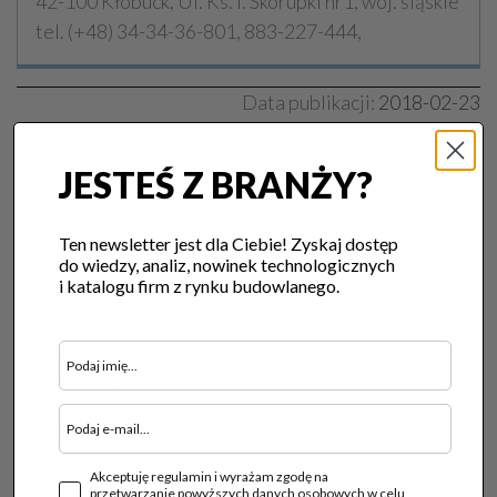
42-100 Kłobuck, Ul. Ks. I. Skorupki nr1, woj. śląskie
tel. (+48) 34-34-36-801, 883-227-444,
Data publikacji:
2018-02-23
A
A
A
JESTEŚ Z BRANŻY?
SKONTAKTUJ SIĘ Z FIRMĄ
Ten newsletter jest dla Ciebie! Zyskaj dostęp
Chcesz zamówić produkt usługę tej firmy lub zapytać o
do wiedzy, analiz, nowinek technologicznych
więcej szczegółów?
i katalogu firm z rynku budowlanego.
Skorzystaj z formularza kontatowego poniżej:
Imię i Nazwisko
Twój E-mail
Akceptuję regulamin i wyrażam zgodę na
przetwarzanie powyższych danych osobowych w celu