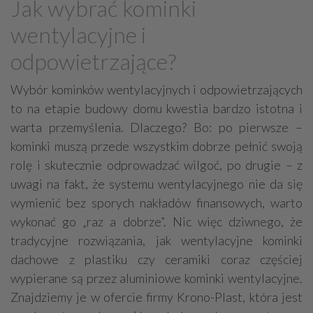
Jak wybrać kominki
Grzejniki
Hydraulika
wentylacyjne i
Energetyczne instalacje, urządzenia
odpowietrzające?
Materiały hydrauliczne
Przeciwpożarowa ochrona, zabezpieczenia
Wybór kominków wentylacyjnych i odpowietrzających
to na etapie budowy domu kwestia bardzo istotna i
Elektroinstalatorstwo
Systemy energooszczędne
warta przemyślenia. Dlaczego? Bo: po pierwsze –
Systemy nawilżania powietrza
Systemy odwodnień
kominki muszą przede wszystkim dobrze pełnić swoją
Elektryczne materiały
Przemysłowe instalacje
rolę i skutecznie odprowadzać wilgoć, po drugie – z
Alarmowe systemy, monitoring
Hydrotechnika
uwagi na fakt, że systemu wentylacyjnego nie da się
wymienić bez sporych nakładów finansowych, warto
Kable, przewody
Odkurzacze centralne
wykonać go „raz a dobrze”. Nic więc dziwnego, że
tradycyjne rozwiązania, jak wentylacyjne kominki
dachowe z plastiku czy ceramiki coraz częściej
wypierane są przez aluminiowe kominki wentylacyjne.
Znajdziemy je w ofercie firmy Krono-Plast, która jest