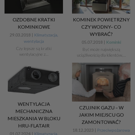
OZDOBNE KRATKI
KOMINEK POWIETRZNY
KOMINKOWE
CZY WODNY– CO
WYBRAĆ?
29.03.2018 |
Klimatyzacja,
wentylacja
05.07.2018 |
Kominki
Czy lepsze są kratki
Być może największą
wentylacyjne z…
uciążliwością dla klientów,…
WENTYLACJA
CZUJNIK GAZU – W
MECHANICZNA
JAKIM MIEJSCU GO
MIESZKANIA W BLOKU
ZAMONTOWAĆ?
HRU-FLATAIR
18.12.2023 |
Przeciwpożarowa
01.07.2024 |
Klimatyzacja,