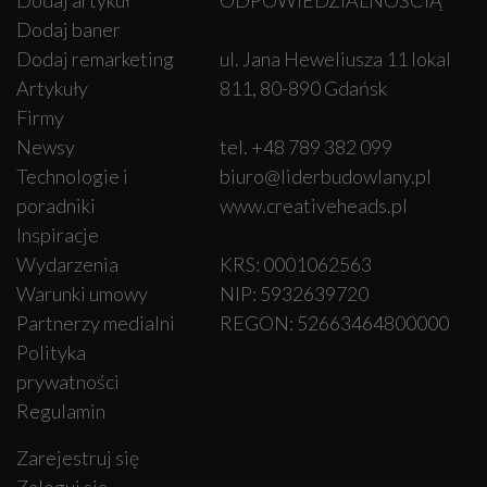
Dodaj baner
Dodaj remarketing
ul. Jana Heweliusza 11 lokal
Artykuły
811, 80-890 Gdańsk
Firmy
Newsy
tel. +48 789 382 099
Technologie i
biuro@liderbudowlany.pl
poradniki
www.creativeheads.pl
Inspiracje
Wydarzenia
KRS: 0001062563
Warunki umowy
NIP: 5932639720
Partnerzy medialni
REGON: 52663464800000
Polityka
prywatności
Regulamin
Zarejestruj się
Zaloguj się