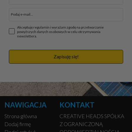
Akceptuję regulamin i wyrażam zgodę na przetwarzanie
powyższych danych osobowych w celu otrzymywania
newslettera.
Zapisuję się!
NAWIGACJA
KONTAKT
Strona główna
CREATIVE HEADS SPÓŁKA
Dodaj firmę
Z OGRANICZONĄ
Dodaj artykuł
ODPOWIEDZIALNOŚCIĄ