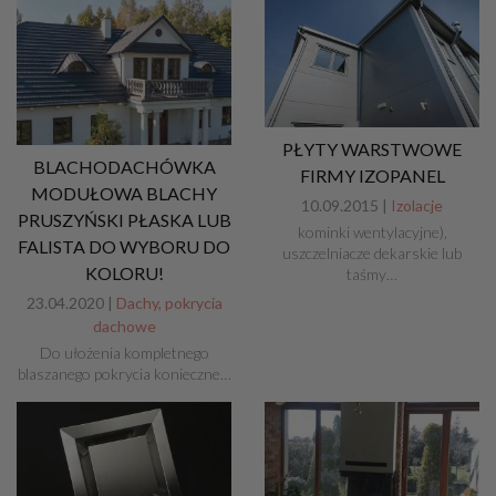
PŁYTY WARSTWOWE
BLACHODACHÓWKA
FIRMY IZOPANEL
MODUŁOWA BLACHY
10.09.2015 |
Izolacje
PRUSZYŃSKI PŁASKA LUB
kominki wentylacyjne),
FALISTA DO WYBORU DO
uszczelniacze dekarskie lub
KOLORU!
taśmy…
23.04.2020 |
Dachy, pokrycia
dachowe
Do ułożenia kompletnego
blaszanego pokrycia konieczne…