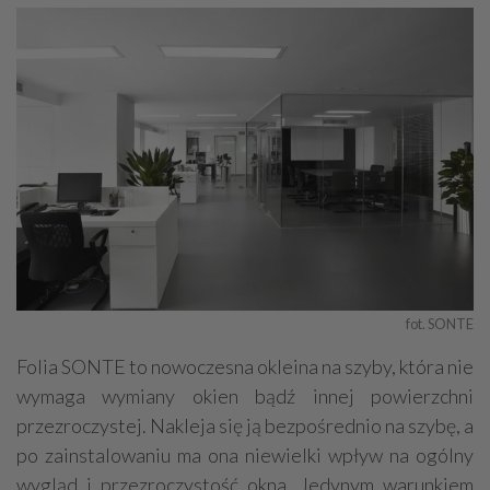
fot. SONTE
Folia SONTE to nowoczesna okleina na szyby, która nie
wymaga wymiany okien bądź innej powierzchni
przezroczystej. Nakleja się ją bezpośrednio na szybę, a
po zainstalowaniu ma ona niewielki wpływ na ogólny
wygląd i przezroczystość okna. Jedynym warunkiem