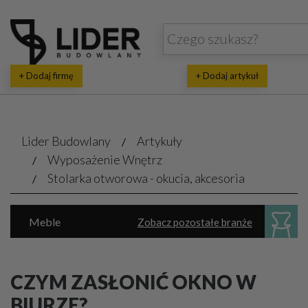
+ Dodaj firmę
+ Dodaj artykuł
Lider Budowlany
Artykuły
Wyposażenie Wnętrz
Stolarka otworowa - okucia, akcesoria
Meble
Zobacz pozostałe branże
Dekoratorstwo, architektura wnętrz
Oświetlenie
Parkiet, panele, listwy
CZYM ZASŁONIĆ OKNO W
Sanitarne akcesoria, urządzenia
BIURZE?