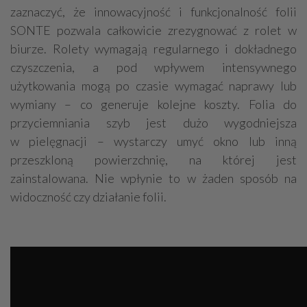
zaznaczyć, że innowacyjność i funkcjonalność folii
SONTE pozwala całkowicie zrezygnować z rolet w
biurze. Rolety wymagają regularnego i dokładnego
czyszczenia, a pod wpływem intensywnego
użytkowania mogą po czasie wymagać naprawy lub
wymiany – co generuje kolejne koszty. Folia do
przyciemniania szyb jest dużo wygodniejsza
w pielęgnacji – wystarczy umyć okno lub inną
przeszkloną powierzchnię, na której jest
zainstalowana. Nie wpłynie to w żaden sposób na
widoczność czy działanie folii.