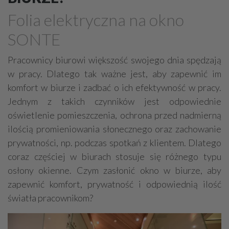
Marmur, granit, kamień naturalny
Folia elektryczna na okno
Meble - okucia, akcesoria
Plisy, rolety, żaluzje
SONTE
Kominki
Schody, akcesoria
Stolarka otworowa - okucia, akcesoria
Pracownicy biurowi większość swojego dnia spędzają
w pracy. Dlatego tak ważne jest, aby zapewnić im
Poręcze, balustrady, barierki
komfort w biurze i zadbać o ich efektywność w pracy.
Płytki, glazura, terakota
Dywany, wykładziny
Jednym z takich czynników jest odpowiednie
Sztukateria
Mozaiki i dekoracje szklane
oświetlenie pomieszczenia, ochrona przed nadmierną
ilością promieniowania słonecznego oraz zachowanie
prywatności, np. podczas spotkań z klientem. Dlatego
coraz częściej w biurach stosuje się różnego typu
osłony okienne. Czym zasłonić okno w biurze, aby
zapewnić komfort, prywatność i odpowiednią ilość
światła pracownikom?