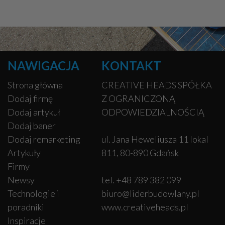
NAWIGACJA
KONTAKT
Strona główna
CREATIVE HEADS SPÓŁKA
Dodaj firmę
Z OGRANICZONĄ
Dodaj artykuł
ODPOWIEDZIALNOŚCIĄ
Dodaj baner
Dodaj remarketing
ul. Jana Heweliusza 11 lokal
Artykuły
811, 80-890 Gdańsk
Firmy
Newsy
tel. +48 789 382 099
Technologie i
biuro@liderbudowlany.pl
poradniki
www.creativeheads.pl
Inspiracje