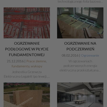
technologicznego folia bazowa…
OGRZEWANIE
OGRZEWANIE NA
PODŁOGOWE W PŁYCIE
PODCZERWIEŃ
FUNDAMENTOWEJ
08.02.2016 |
Ogrzewanie
21.12.2016 |
Prace ziemne,
W ogrzewaniach
podczerwonych energia
fundamenty, wykopy
elektryczna przekształcana…
Jednostka Grzewcza
Elektryczna Legalett (po lewej),…