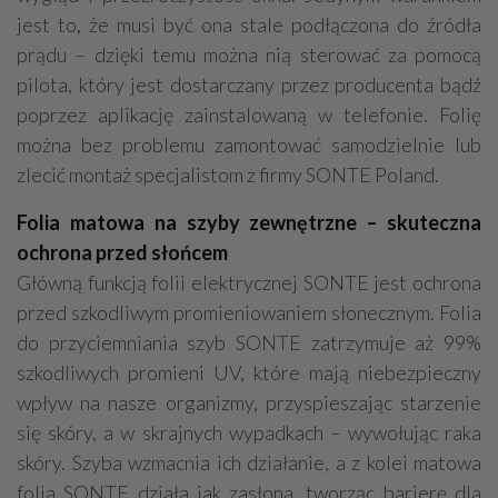
jest to, że musi być ona stale podłączona do źródła
prądu – dzięki temu można nią sterować za pomocą
pilota, który jest dostarczany przez producenta bądź
poprzez aplikację zainstalowaną w telefonie. Folię
można bez problemu zamontować samodzielnie lub
zlecić montaż specjalistom z firmy SONTE Poland.
Folia matowa na szyby zewnętrzne – skuteczna
ochrona przed słońcem
Główną funkcją folii elektrycznej SONTE jest ochrona
przed szkodliwym promieniowaniem słonecznym. Folia
do przyciemniania szyb SONTE zatrzymuje aż 99%
szkodliwych promieni UV, które mają niebezpieczny
wpływ na nasze organizmy, przyspieszając starzenie
się skóry, a w skrajnych wypadkach – wywołując raka
skóry. Szyba wzmacnia ich działanie, a z kolei matowa
folia SONTE działa jak zasłona, tworząc barierę dla