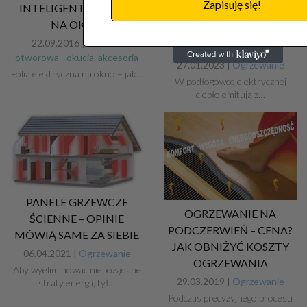
Zapisuję się!
INTELIGENTNA FOLIA
CO TO JEST
NA OKNO
OGRZEWANIE
22.09.2016 |
Stolarka
PODŁOGOWE?
otworowa - okucia, akcesoria
27.01.2023 |
Ogrzewanie
Folia elektryczna na okno – jak…
W podłogówce elektrycznej
ciepło emitują z…
PANELE GRZEWCZE
OGRZEWANIE NA
ŚCIENNE – OPINIE
PODCZERWIEŃ – CENA?
MÓWIĄ SAME ZA SIEBIE
JAK OBNIŻYĆ KOSZTY
06.04.2021 |
Ogrzewanie
OGRZEWANIA
Aby wyeliminować niepożądane
29.03.2019 |
Ogrzewanie
straty energii, tył…
Podczas precyzyjnego procesu