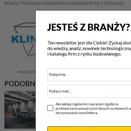
branży? Poniżej przedstawiliśmy wybrane firmy z tej branży.
JESTEŚ Z BRANŻY?
Ten newsletter jest dla Ciebie! Zyskaj dos
do wiedzy, analiz, nowinek technologiczn
i katalogu firm z rynku budowlanego.
woj. pomorskie
PODOBNE ARTYKUŁY
Akceptuję regulamin i wyrażam zgodę na
przetwarzanie powyższych danych osobowych w
otrzymywania newslettera.