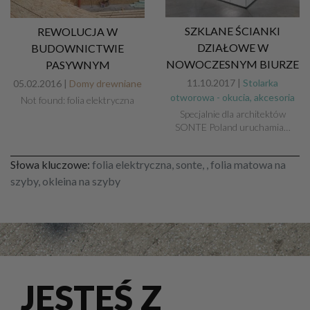
SZKLANE ŚCIANKI
REWOLUCJA W
DZIAŁOWE W
BUDOWNICTWIE
NOWOCZESNYM BIURZE
PASYWNYM
11.10.2017 |
Stolarka
05.02.2016 |
Domy drewniane
otworowa - okucia, akcesoria
Not found: folia elektryczna
Specjalnie dla architektów
SONTE Poland uruchamia…
Słowa kluczowe:
folia elektryczna, sonte, , folia matowa na
szyby, okleina na szyby
JESTEŚ Z