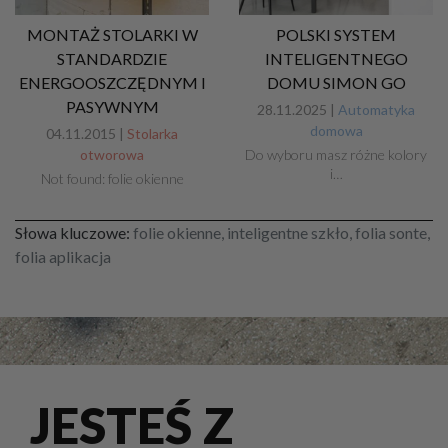
MONTAŻ STOLARKI W
POLSKI SYSTEM
STANDARDZIE
INTELIGENTNEGO
ENERGOOSZCZĘDNYM I
DOMU SIMON GO
PASYWNYM
28.11.2025 |
Automatyka
domowa
04.11.2015 |
Stolarka
otworowa
Do wyboru masz różne kolory
i…
Not found: folie okienne
Słowa kluczowe:
folie okienne, inteligentne szkło, folia sonte,
folia aplikacja
JESTEŚ Z