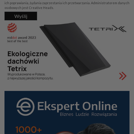
ich poprawiania, żądania zaprzestania ich przetwarzania. Administratorem danych
osobowych jest Creative Heads.
Wyślij