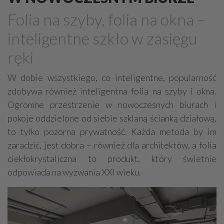
Marmur, granit, kamień naturalny
Folia na szyby, folia na okna –
Meble - okucia, akcesoria
Plisy, rolety, żaluzje
inteligentne szkło w zasięgu
Kominki
Schody, akcesoria
ręki
Stolarka otworowa - okucia, akcesoria
Poręcze, balustrady, barierki
W dobie wszystkiego, co inteligentne, popularność
zdobywa również inteligentna folia na szyby i okna.
Płytki, glazura, terakota
Dywany, wykładziny
Ogromne przestrzenie w nowoczesnych biurach i
Sztukateria
Mozaiki i dekoracje szklane
pokoje oddzielone od siebie szklaną ścianką działową,
to tylko pozorna prywatność. Każda metoda by im
zaradzić, jest dobra – również dla architektów, a folia
ciekłokrystaliczna to produkt, który świetnie
odpowiada na wyzwania XXI wieku.