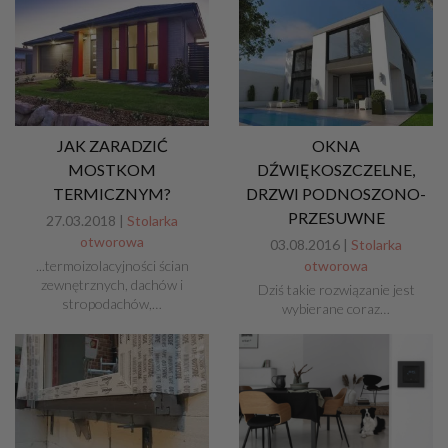
JAK ZARADZIĆ
OKNA
MOSTKOM
DŹWIĘKOSZCZELNE,
TERMICZNYM?
DRZWI PODNOSZONO-
PRZESUWNE
27.03.2018 |
Stolarka
otworowa
03.08.2016 |
Stolarka
...termoizolacyjności ścian
otworowa
zewnętrznych, dachów i
Dziś takie rozwiązanie jest
stropodachów,…
wybierane coraz…