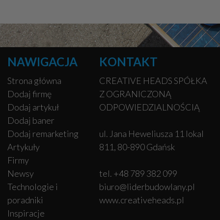
NAWIGACJA
KONTAKT
Strona główna
CREATIVE HEADS SPÓŁKA
Dodaj firmę
Z OGRANICZONĄ
Dodaj artykuł
ODPOWIEDZIALNOŚCIĄ
Dodaj baner
Dodaj remarketing
ul. Jana Heweliusza 11 lokal
Artykuły
811, 80-890 Gdańsk
Firmy
Newsy
tel. +48 789 382 099
Technologie i
biuro@liderbudowlany.pl
poradniki
www.creativeheads.pl
Inspiracje