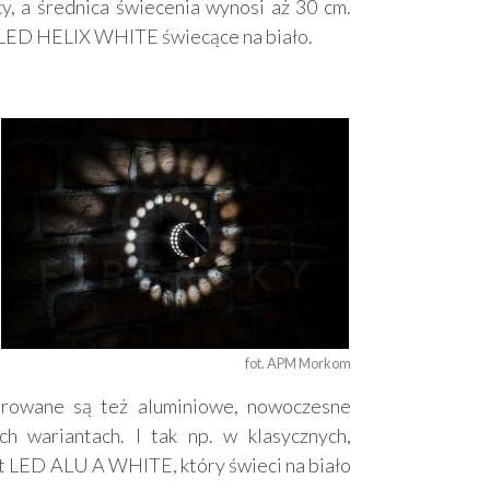
, a średnica świecenia wynosi aż 30 cm.
 LED HELIX WHITE świecące na biało.
fot. APM Morkom
erowane są też aluminiowe, nowoczesne
 wariantach. I tak np. w klasycznych,
t LED ALU A WHITE, który świeci na biało