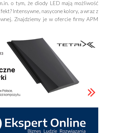
 m.in. o tym, że diody LED mają możliwość
fekt? Intensywne, nasycone kolory, a wraz z
ównej. Znajdziemy je w ofercie firmy APM