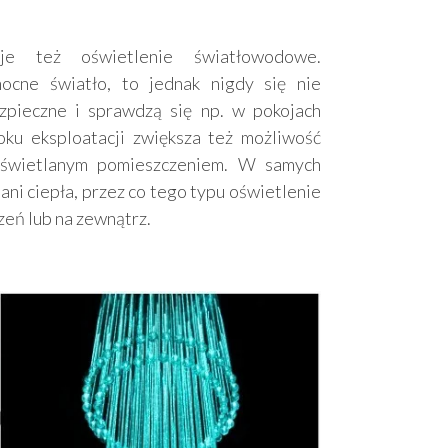
je też oświetlenie światłowodowe.
cne światło, to jednak nigdy się nie
zpieczne i sprawdzą się np. w pokojach
ku eksploatacji zwiększa też możliwość
oświetlanym pomieszczeniem. W samych
ani ciepła, przez co tego typu oświetlenie
zeń lub na zewnątrz.