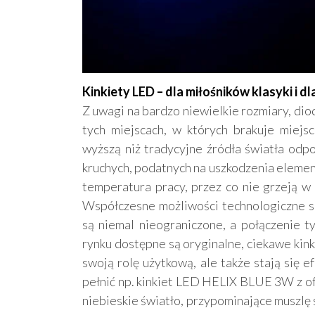
Kinkiety LED – dla miłośników klasyki i 
Z uwagi na bardzo niewielkie rozmiary, di
tych miejscach, w których brakuje miejs
wyższą niż tradycyjne źródła światła odp
kruchych, podatnych na uszkodzenia elementów
temperatura pracy, przez co nie grzeją w 
Współczesne możliwości technologiczne sp
są niemal nieograniczone, a połączenie t
rynku dostępne są oryginalne, ciekawe kink
swoją rolę użytkową, ale także stają się 
pełnić np. kinkiet LED HELIX BLUE 3W z of
niebieskie światło, przypominające muszlę 