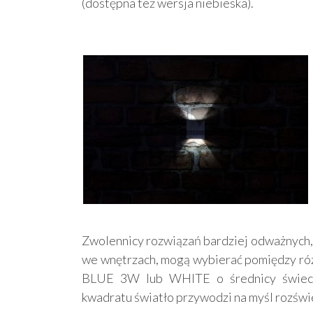
(dostępna też wersja niebieska).
Zwolennicy rozwiązań bardziej odważnych, 
we wnętrzach, mogą wybierać pomiędzy r
BLUE 3W lub WHITE o średnicy świecen
kwadratu światło przywodzi na myśl rozświ