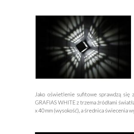
Jako oświetlenie sufitowe sprawdzą się 
GRAFIAS WHITE z trzema źródłami światła
x 40 mm (wysokość), a średnica świecenia w