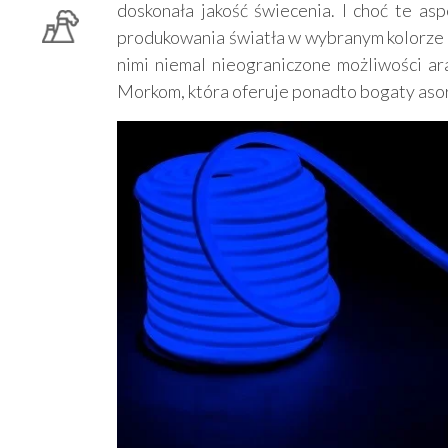
doskonała jakość świecenia. I choć te as
produkowania światła w wybranym kolorze be
nimi niemal nieograniczone możliwości a
Morkom, która oferuje ponadto bogaty aso