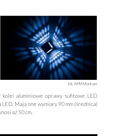
fot. APM Morkom
z kolei aluminiowe oprawy sufitowe LED
 LED. Mają one wymiary 90 mm (średnica)
ynosi aż 50 cm.