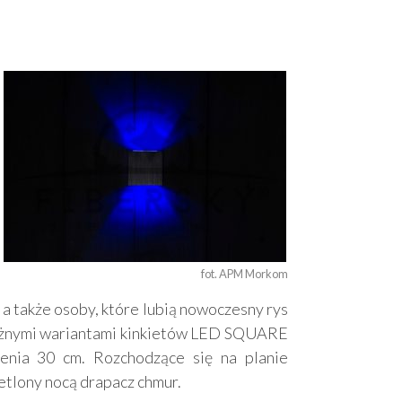
fot. APM Morkom
a także osoby, które lubią nowoczesny rys
óżnymi wariantami kinkietów LED SQUARE
ia 30 cm. Rozchodzące się na planie
etlony nocą drapacz chmur.