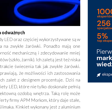
dla odważnych
ody LED oraz częściej wykorzystywane są w
ca na zwykłe żarówki. Ponadto mają one
orność mechaniczną i zdecydowanie mniej
 (szkło, żarnik). Ich zaletą jest też niska
trakcie świecenia tak jak zwykłe żarówki.
rawiają, że możliwości ich zastosowania
ych zalet z designem procentuje. Dziś na
iety LED, które nie tylko doskonale pełnią
efektowną ozdobą wnętrza. Taką rolę może
erty firmy APM Morkom, który daje stałe,
ślimaka. Kinkiet wykonany jest z aluminium