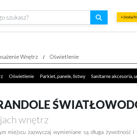
+ Dodaj f
sażenie Wnętrz
Oświetlenie
rz
Oświetlenie
Parkiet, panele, listwy
Sanitarne akcesoria, 
okucia, akcesoria
Plisy, rolety, żaluzje
Kominki
Schody, akc
ęcze, balustrady, barierki
Płytki, glazura, terakota
Dywany, w
 ŻYRANDOLE ŚWIATŁOWO
cjach wnętrz
ym miejscu zazwyczaj wymieniane są długa żywotność i 