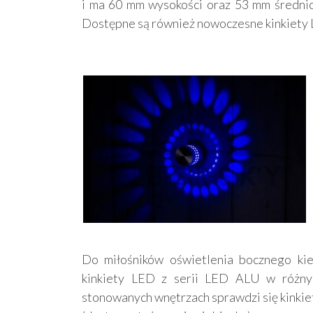
i ma 60 mm wysokości oraz 53 mm średnicy
Dostępne są również nowoczesne kinkiety
Do miłośników oświetlenia bocznego ki
kinkiety LED z serii LED ALU w różnych
stonowanych wnętrzach sprawdzi się kinkie