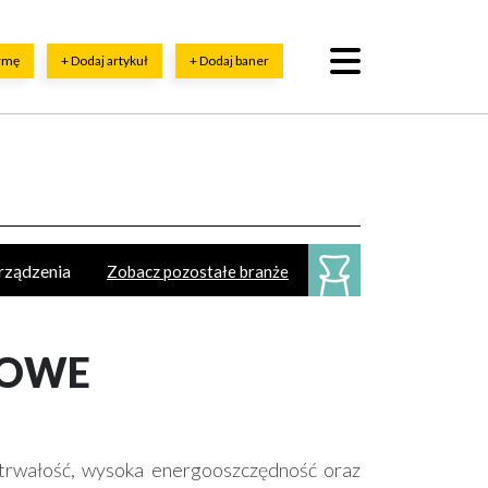
irmę
+ Dodaj artykuł
+ Dodaj baner
urządzenia
Zobacz pozostałe branże
esoria
ykładziny
Sztukateria
DOWE
trwałość, wysoka energooszczędność oraz