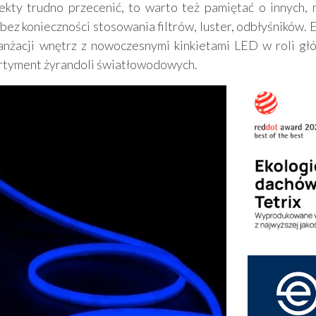
pekty trudno przecenić, to warto też pamiętać o innych,
z konieczności stosowania filtrów, luster, odbłyśników. E
ranżacji wnętrz z nowoczesnymi kinkietami LED w roli gł
rtyment żyrandoli światłowodowych.