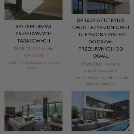
DP 180 NA FUTRYNIE
SYSTEM DRZWI
DWU I TRZYJEZDNIOWEJ
PRZESUWNYCH
– ULEPSZONY SYSTEM
TARASOWYCH
DO DRZWI
PRZESUWNYCH OD
30.08.2019 |
Stolarka
otworowa
YAWAL
System drzwi przesuwnych na
07.08.2018 |
Systemy
taras –…
energooszczędne
Okna energooszczędne – znak
naszych czasów…