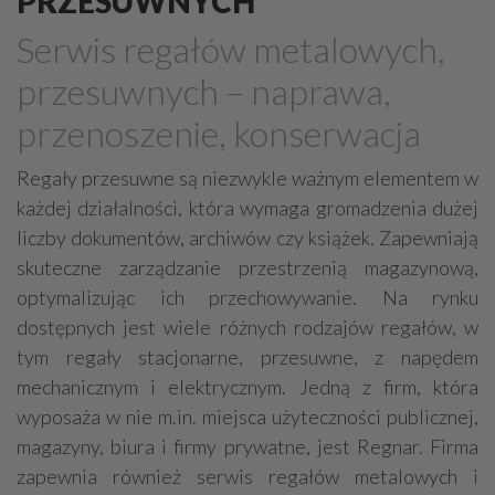
PRZESUWNYCH
Meble - okucia, akcesoria
Plisy, rolety, żaluzje
Serwis regałów metalowych,
Kominki
Schody, akcesoria
przesuwnych – naprawa,
Stolarka otworowa - okucia, akcesoria
przenoszenie, konserwacja
Poręcze, balustrady, barierki
Płytki, glazura, terakota
Dywany, wykładziny
Regały przesuwne są niezwykle ważnym elementem w
każdej działalności, która wymaga gromadzenia dużej
Sztukateria
Mozaiki i dekoracje szklane
liczby dokumentów, archiwów czy książek. Zapewniają
skuteczne zarządzanie przestrzenią magazynową,
optymalizując ich przechowywanie. Na rynku
dostępnych jest wiele różnych rodzajów regałów, w
tym regały stacjonarne, przesuwne, z napędem
mechanicznym i elektrycznym. Jedną z firm, która
wyposaża w nie m.in. miejsca użyteczności publicznej,
magazyny, biura i firmy prywatne, jest Regnar. Firma
zapewnia również serwis regałów metalowych i