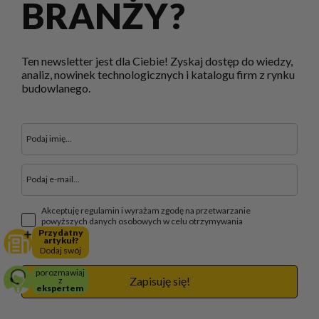
BRANŻY?
Ten newsletter jest dla Ciebie! Zyskaj dostęp do wiedzy,
analiz, nowinek technologicznych i katalogu firm z rynku
budowlanego.
Akceptuję regulamin i wyrażam zgodę na przetwarzanie
powyższych danych osobowych w celu otrzymywania
newslettera.
Przydatny
artykuł?
Dodaj swój
porozmawiaj
Zapisuję się!
z
ekspertem