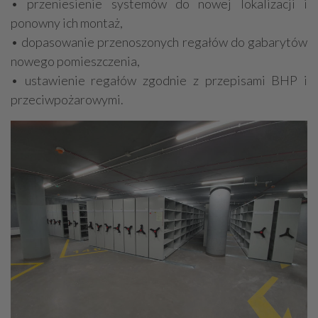
• przeniesienie systemów do nowej lokalizacji i
ponowny ich montaż,
• dopasowanie przenoszonych regałów do gabarytów
nowego pomieszczenia,
• ustawienie regałów zgodnie z przepisami BHP i
przeciwpożarowymi.