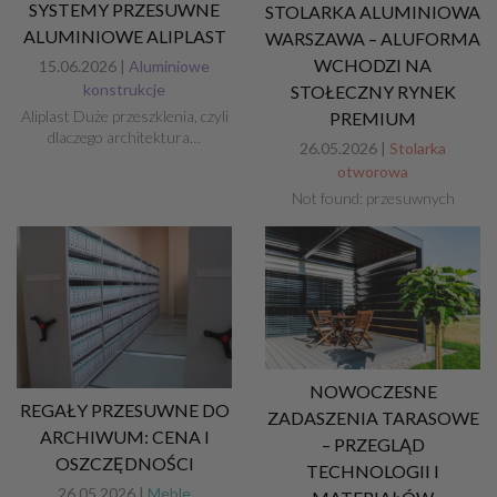
SYSTEMY PRZESUWNE
STOLARKA ALUMINIOWA
ALUMINIOWE ALIPLAST
WARSZAWA – ALUFORMA
WCHODZI NA
15.06.2026 |
Aluminiowe
konstrukcje
STOŁECZNY RYNEK
Aliplast Duże przeszklenia, czyli
PREMIUM
dlaczego architektura…
26.05.2026 |
Stolarka
otworowa
Not found: przesuwnych
NOWOCZESNE
REGAŁY PRZESUWNE DO
ZADASZENIA TARASOWE
ARCHIWUM: CENA I
– PRZEGLĄD
OSZCZĘDNOŚCI
TECHNOLOGII I
26.05.2026 |
Meble