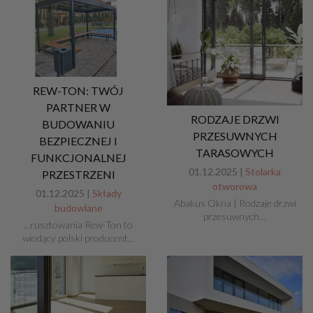
REW-TON: TWÓJ
PARTNER W
RODZAJE DRZWI
BUDOWANIU
PRZESUWNYCH
BEZPIECZNEJ I
TARASOWYCH
FUNKCJONALNEJ
01.12.2025 |
Stolarka
PRZESTRZENI
otworowa
01.12.2025 |
Składy
Abakus Okna | Rodzaje drzwi
budowlane
przesuwnych…
...rusztowania Rew-Ton to
wiodący polski producent…