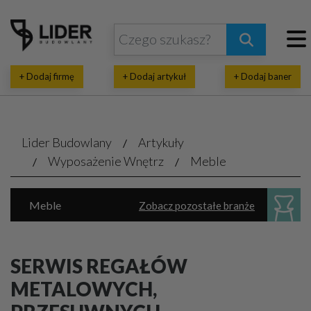
+ Dodaj firmę
+ Dodaj artykuł
+ Dodaj baner
Lider Budowlany
Artykuły
Wyposażenie Wnętrz
Meble
Meble
Zobacz pozostałe branże
Dekoratorstwo, architektura wnętrz
Oświetlenie
Parkiet, panele, listwy
SERWIS REGAŁÓW
Sanitarne akcesoria, urządzenia
METALOWYCH,
Marmur, granit, kamień naturalny