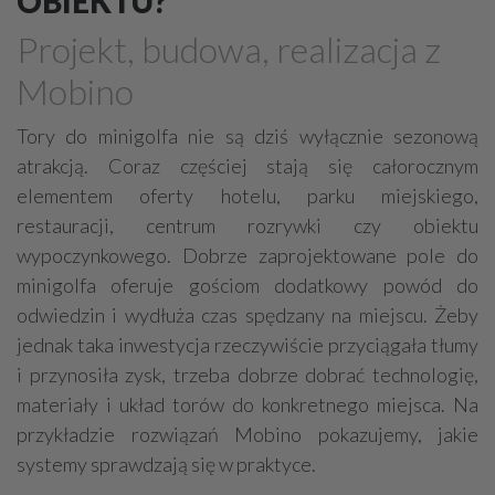
OBIEKTU?
Deweloperzy
Projekt, budowa, realizacja z
Metaloplastyka, kowalstwo artystyczne
Mobino
Garaże - budowa, sprzedaż
Domy ekologiczne
Uzdatnianie wody
Tory do minigolfa nie są dziś wyłącznie sezonową
atrakcją. Coraz częściej stają się całorocznym
Prace ziemne, fundamenty, wykopy
Ogrody zimowe
elementem oferty hotelu, parku miejskiego,
Obiekty rolnicze
Studnie
Finanse
restauracji, centrum rozrywki czy obiektu
Elewacje, docieplenia
Stalowe konstrukcje
wypoczynkowego. Dobrze zaprojektowane pole do
Remonty, renowacje
Osuszanie
Obiekty sportowe
minigolfa oferuje gościom dodatkowy powód do
odwiedzin i wydłuża czas spędzany na miejscu. Żeby
Sauny, SPA
jednak taka inwestycja rzeczywiście przyciągała tłumy
Ekspertyzy budowlane / ochrona środowiska
i przynosiła zysk, trzeba dobrze dobrać technologię,
Drogi - budowa, sprzęt, usługi
Brukarstwo
Tartaki
materiały i układ torów do konkretnego miejsca. Na
przykładzie rozwiązań Mobino pokazujemy, jakie
Stolarskie usługi
Ślusarstwo, metale - obróbka
systemy sprawdzają się w praktyce.
Wykonanie pod klucz
Rozbiórki, wyburzenia