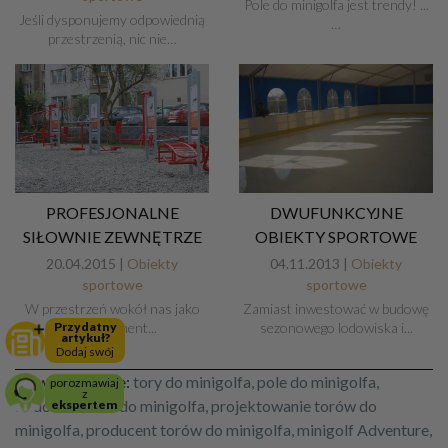
Pole do minigolfa jest trendy! ...
Jeśli dysponujemy odpowiednią
…
przestrzenią, nic nie…
PROFESJONALNE
DWUFUNKCYJNE
SIŁOWNIE ZEWNĘTRZE
OBIEKTY SPORTOWE
20.04.2015 |
Obiekty
04.11.2013 |
Obiekty
sportowe
sportowe
W przestrzeń wokół nas jako
Zamiast inwestować w budowę
Przydatny
stały element...
sezonowego lodowiska i...
artykuł?
Dodaj swój
Słowa kluczowe:
tory do minigolfa, pole do minigolfa,
porozmawiaj
z
budowa torów do minigolfa, projektowanie torów do
ekspertem
minigolfa, producent torów do minigolfa, minigolf Adventure,