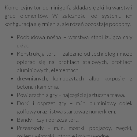
Komercyjny tor do minigolfa składa się z kilku warstw i
grup elementów. W zależności od systemu ich
konfiguracja się zmienia, ale rdzeń pozostaje podobny.
Podbudowa nośna – warstwa stabilizująca cały
układ.
Konstrukcja toru – zależnie od technologii może
opierać się na profilach stalowych, profilach
aluminiowych, elementach
drewnianych, kompozytach albo korpusie z
betonu i kamienia.
Powierzchnia gry – najczęściej sztuczna trawa.
Dołki i osprzęt gry – m.in. aluminiowy dołek
golfowy oraz listwa startowa z numerkiem.
Bandy – czyli obrzeża toru.
Przeszkody – m.in. mostki, podjazdy, zwężki,
rollery, wiatraki, latarnie i młyny wodne.