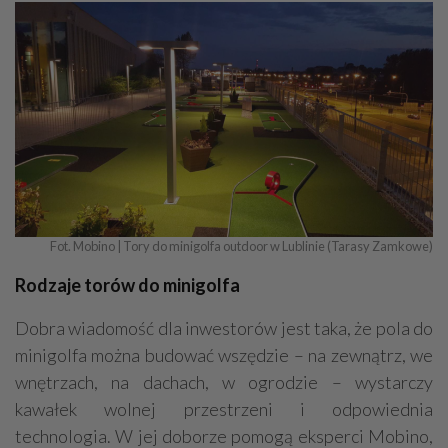
Inżynieria budowlana
Nadzór budowlany
Kamieniarstwo
Adwokaci
Prace wysokościowe
Odśnieżanie
Geodezja - usługi, sprzęt
Dekarstwo
Fot. Mobino | Tory do minigolfa outdoor w Lublinie (Tarasy Zamkowe)
Rodzaje torów do minigolfa
Dobra wiadomość dla inwestorów jest taka, że pola do
minigolfa można budować wszędzie – na zewnątrz, we
wnętrzach, na dachach, w ogrodzie – wystarczy
kawałek wolnej przestrzeni i odpowiednia
technologia. W jej doborze pomogą eksperci Mobino,