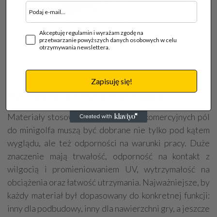
Akceptuję regulamin i wyrażam zgodę na
przetwarzanie powyższych danych osobowych w celu
otrzymywania newslettera.
Fot. Mobino | Tory do minigolfa produkcji Mobino
Zapisuję się!
Materiały do budowy torów do minigolfa
Materiały stosowane przy budowie komercyjnych pól
do minigolfa muszą być dobrane nie tylko pod kątem
wyglądu, ale też odporności na warunki pracy. Duże
znaczenie mają trwałość, odporność na kontakt z
wilgocią i promieniowaniem UV, wytrzymałość na
obciążenia oraz łatwość utrzymania. Najważniejsze, by
każdy materiał był dopasowany do konkretnej funkcji:
inny dla podbudowy, inny dla nawierzchni gry, a jeszcze