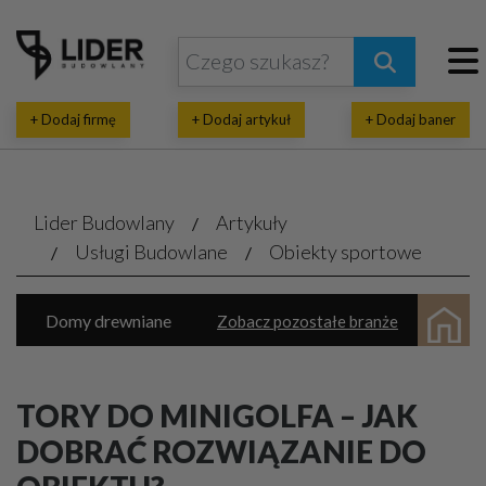
+ Dodaj firmę
+ Dodaj artykuł
+ Dodaj baner
Lider Budowlany
Artykuły
Usługi Budowlane
Obiekty sportowe
Domy drewniane
Zobacz pozostałe branże
Domy prefabrykowane
Natryski pianki
Inwestycje budowlane
Wykańczanie wnętrz
TORY DO MINIGOLFA – JAK
Parkiety, panele, tarasy
DOBRAĆ ROZWIĄZANIE DO
Architektoniczne, projektowe biura
Termoizolacja