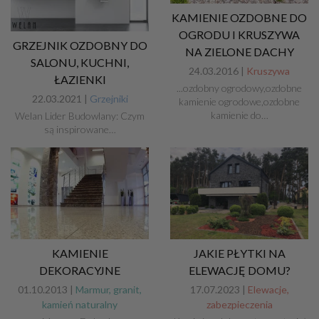
KAMIENIE OZDOBNE DO
OGRODU I KRUSZYWA
GRZEJNIK OZDOBNY DO
NA ZIELONE DACHY
SALONU, KUCHNI,
24.03.2016 |
Kruszywa
ŁAZIENKI
...ozdobny ogrodowy,ozdobne
22.03.2021 |
Grzejniki
kamienie ogrodowe,ozdobne
kamienie do…
Welan Lider Budowlany: Czym
są inspirowane…
KAMIENIE
JAKIE PŁYTKI NA
DEKORACYJNE
ELEWACJĘ DOMU?
01.10.2013 |
Marmur, granit,
17.07.2023 |
Elewacje,
kamień naturalny
zabezpieczenia