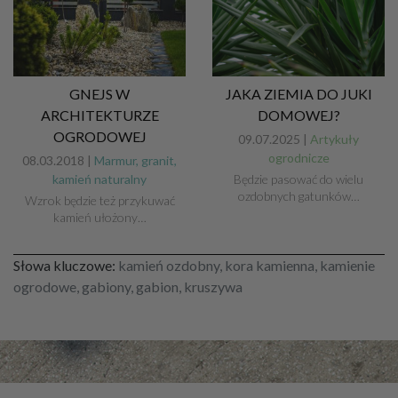
GNEJS W
JAKA ZIEMIA DO JUKI
ARCHITEKTURZE
DOMOWEJ?
OGRODOWEJ
09.07.2025 |
Artykuły
ogrodnicze
08.03.2018 |
Marmur, granit,
kamień naturalny
Będzie pasować do wielu
ozdobnych gatunków…
Wzrok będzie też przykuwać
kamień ułożony…
Słowa kluczowe:
kamień ozdobny, kora kamienna, kamienie
ogrodowe, gabiony, gabion, kruszywa