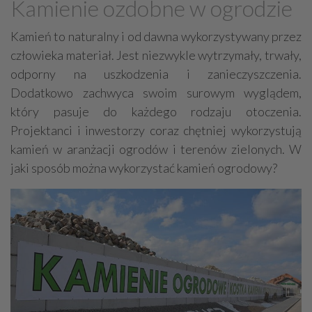
Kamienie ozdobne w ogrodzie
Farby, kleje, lakiery, emalie
Beton
Kamień to naturalny i od dawna wykorzystywany przez
Cegły, pustaki, bloczki
Szalunki, szalunki kartonowe
człowieka materiał. Jest niezwykle wytrzymały, trwały,
Techniki zamocowań
Kostka brukowa, granitowa
odporny na uszkodzenia i zanieczyszczenia.
Beton komórkowy
Kruszywa
Systemy kominowe
Dodatkowo zachwyca swoim surowym wyglądem,
Izolacje akustyczne
Składy budowlane
który pasuje do każdego rodzaju otoczenia.
Projektanci i inwestorzy coraz chętniej wykorzystują
Stal, wyroby stalowe
Sklejki
Blachy
Szkło
kamień w aranżacji ogrodów i terenów zielonych. W
Tworzywa sztuczne
Styropian
System barw
jaki sposób można wykorzystać kamień ogrodowy?
Filtry
Metale