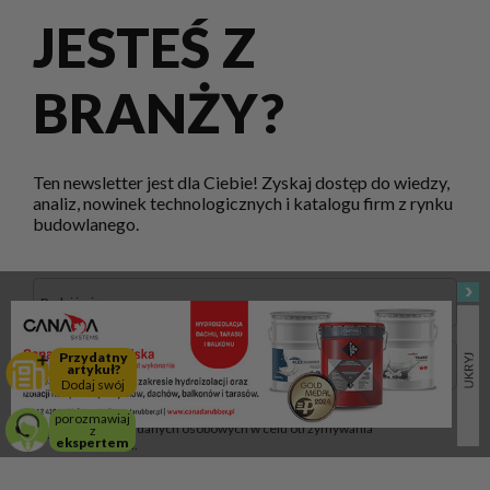
JESTEŚ Z
BRANŻY?
Ten newsletter jest dla Ciebie! Zyskaj dostęp do wiedzy,
analiz, nowinek technologicznych i katalogu firm z rynku
budowlanego.
Przydatny
artykuł?
Dodaj swój
Akceptuję regulamin i wyrażam zgodę na przetwarzanie
porozmawiaj
powyższych danych osobowych w celu otrzymywania
z
ekspertem
newslettera.