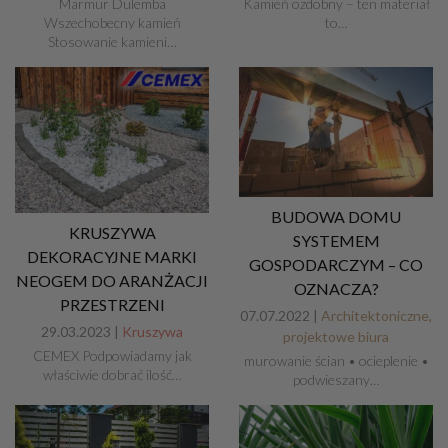
Marmur Dulemba
Kamień ozdobny – ten materiał
Wszechobecny kamień
to…
Stosowanie kamieni…
BUDOWA DOMU
KRUSZYWA
SYSTEMEM
DEKORACYJNE MARKI
GOSPODARCZYM – CO
NEOGEM DO ARANŻACJI
OZNACZA?
PRZESTRZENI
07.07.2022 |
Architektoniczne,
29.03.2023 |
Kruszywa
projektowe biura
CEMEX Podpowiadamy jak
murowanie ścian • ocieplenie •
właściwie dobrać ilość…
podwieszany…