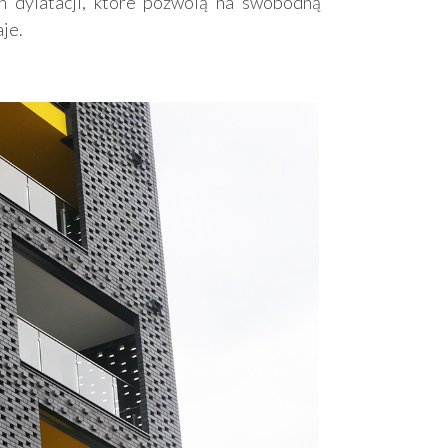
 dylatacji, które pozwolą na swobodną
aje.