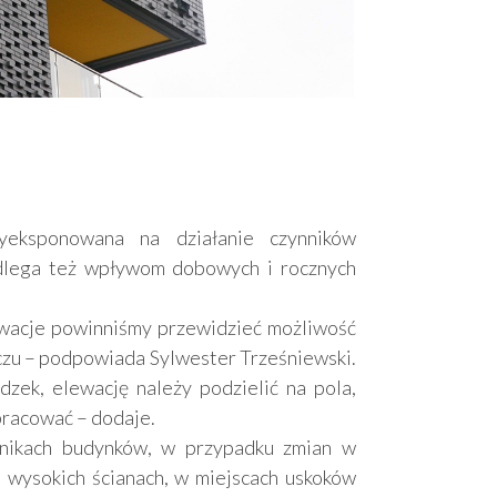
yeksponowana na działanie czynników
odlega też wpływom dobowych i rocznych
ewacje powinniśmy przewidzieć możliwość
rczu – podpowiada Sylwester Trześniewski.
zek, elewację należy podzielić na pola,
pracować – dodaje.
żnikach budynków, w przypadku zmian w
 wysokich ścianach, w miejscach uskoków