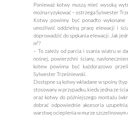
Ponieważ kotwy muszą mieć wysoką wytrzy
można ryzykować – ostrzega Sylwester Trz
Kotwy powinny być ponadto wykonane z 
umożliwić oddzielną pracę elewacji i śc
doprowadzić do spękania elewacji. Jak jedn
m²?
– To zależy od parcia i ssania wiatru w da
nośnej, powierzchni ściany, nasłonecznien
kotew powinna być każdorazowo przeli
Sylwester Trześniewski.
Dostępne są kotwy wkładane w spoiny (typ 
stosowany w przypadku, kiedy jedna ze ścia
oraz kotwy do późniejszego montażu (wkr
dobrać odpowiednie akcesoria uzupełniają
warstwę ocieplenia w murze szczelinowym o