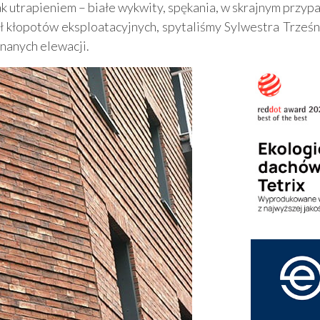
 utrapieniem – białe wykwity, spękania, w skrajnym przyp
ł kłopotów eksploatacyjnych, spytaliśmy Sylwestra Trześni
nanych elewacji.