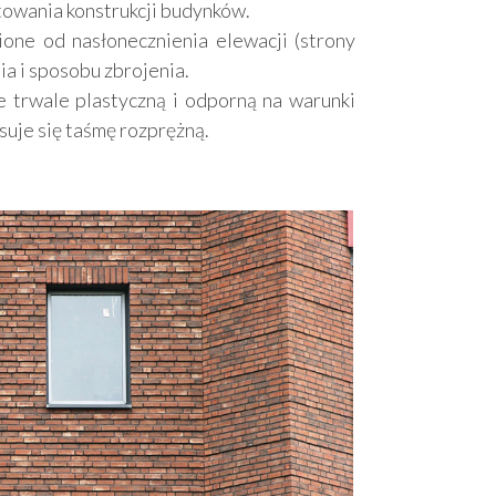
towania konstrukcji budynków.
ione od nasłonecznienia elewacji (strony
ia i sposobu zbrojenia.
 trwale plastyczną i odporną na warunki
suje się taśmę rozprężną.