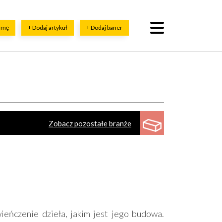
irmę
+ Dodaj artykuł
+ Dodaj baner
Zobacz pozostałe branże
lie
Beton
Beton komórkowy
Kruszywa
zkło
Tworzywa sztuczne
Styropian
ieńczenie dzieła, jakim jest jego budowa.