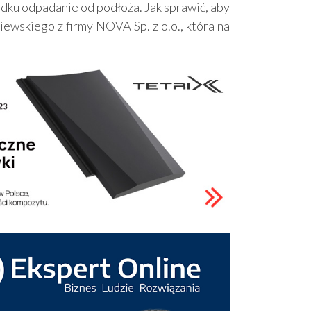
adku odpadanie od podłoża. Jak sprawić, aby
ewskiego z firmy NOVA Sp. z o.o., która na