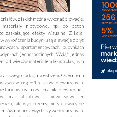
riałów, z jakich można wykonać elewację.
o materiały nietypowe, np. po beton
zo zaskakujące efekty wizualne. Z kolei
w wykończenia budynku są elewacje z płyt
urowcach, apartamentowcach, budynkach
budynkach jednorodzinnych. Wciąż jednak
nym od wieków materiałem konstrukcyjnym
ą oraz swego rodzaju prestiżem. Obecnie na
stawców cegieł/bloczków elewacyjnych.
nie formowanych czy ceramiki elewacyjnej,
we oraz silikatowe – mówi Sylwester
eriału, jaki wybierzemy, mury elewacyjne
mentów nadprożowych czy wentylacyjnych.