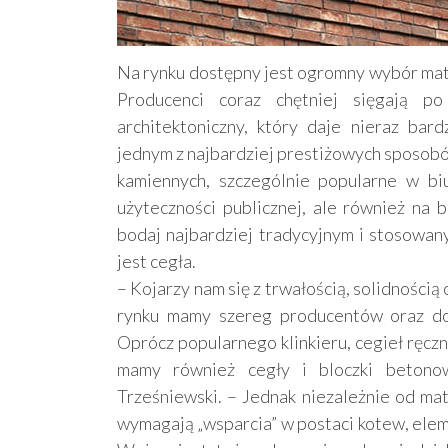
Na rynku dostępny jest ogromny wybór mate
Producenci coraz chętniej sięgają p
architektoniczny, który daje nieraz bard
jednym z najbardziej prestiżowych sposobó
kamiennych, szczególnie popularne w bi
użyteczności publicznej, ale również na 
bodaj najbardziej tradycyjnym i stosowa
jest cegła.
– Kojarzy nam się z trwałością, solidności
rynku mamy szereg producentów oraz do
Oprócz popularnego klinkieru, cegieł ręcz
mamy również cegły i bloczki betono
Trześniewski. – Jednak niezależnie od mat
wymagają „wsparcia” w postaci kotew, ele