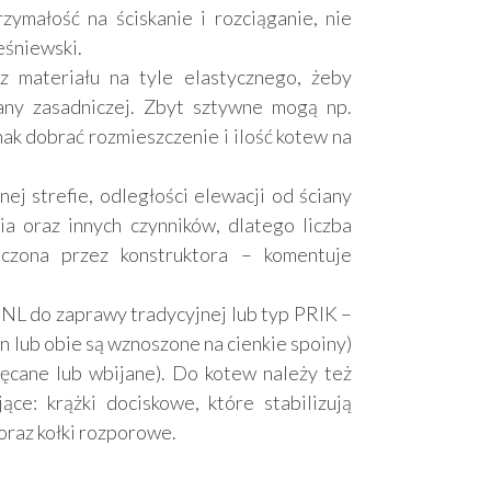
małość na ściskanie i rozciąganie, nie
eśniewski.
materiału na tyle elastycznego, żeby
iany zasadniczej. Zbyt sztywne mogą np.
ak dobrać rozmieszczenie i ilość kotew na
nej strefie, odległości elewacji od ściany
ia oraz innych czynników, dlatego liczba
czona przez konstruktora – komentuje
NL do zaprawy tradycyjnej lub typ PRIK –
n lub obie są wznoszone na cienkie spoiny)
ęcane lub wbijane). Do kotew należy też
ce: krążki dociskowe, które stabilizują
raz kołki rozporowe.