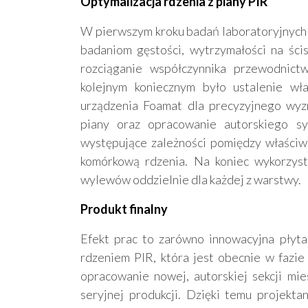
Optymalizacja rdzenia z piany PIR
W pierwszym kroku badań laboratoryjnych
badaniom gęstości, wytrzymałości na ści
rozciąganie współczynnika przewodnict
kolejnym koniecznym było ustalenie wł
urządzenia Foamat dla precyzyjnego wy
piany oraz opracowanie autorskiego s
występujące zależności pomiędzy właściwo
komórkową rdzenia. Na koniec wykorzys
wylewów oddzielnie dla każdej z warstwy.
Produkt finalny
Efekt prac to zarówno innowacyjna płyt
rdzeniem PIR, która jest obecnie w fazie 
opracowanie nowej, autorskiej sekcji mie
seryjnej produkcji. Dzięki temu projekta