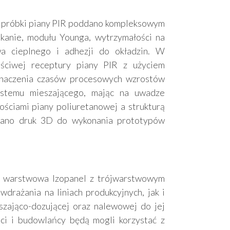
 próbki piany PIR poddano kompleksowym
skanie, modułu Younga, wytrzymałości na
wa cieplnego i adhezji do okładzin. W
aściwej receptury piany PIR z użyciem
znaczenia czasów procesowych wzrostów
ystemu mieszającego, mając na uwadze
ściami piany poliuretanowej a strukturą
tano druk 3D do wykonania prototypów
a warstwowa Izopanel z trójwarstwowym
wdrażania na liniach produkcyjnych, jak i
szająco-dozującej oraz nalewowej do jej
nci i budowlańcy będą mogli korzystać z