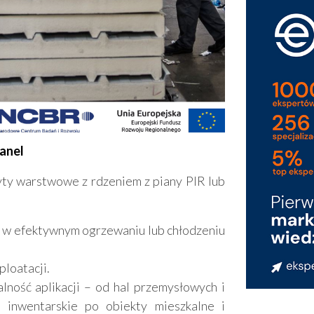
anel
yty warstwowe z rdzeniem z piany PIR lub
 w efektywnym ogrzewaniu lub chłodzeniu
ploatacji.
lność aplikacji – od hal przemysłowych i
inwentarskie po obiekty mieszkalne i