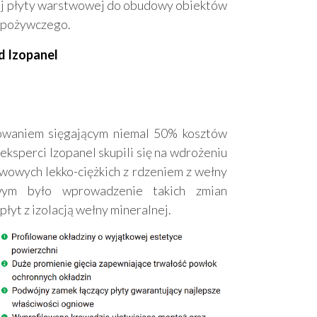
ącej płyty warstwowej do obudowy obiektów
 spożywczego.
 Izopanel
sowaniem sięgającym niemal 50% kosztów
 eksperci Izopanel skupili się na wdrożeniu
twowych lekko-ciężkich z rdzeniem z wełny
wym było wprowadzenie takich zmian
łyt z izolacją wełny mineralnej.