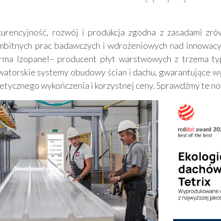
kurencyjność, rozwój i produkcja zgodna z zasadami z
bitnych prac badawczych i wdrożeniowych nad innowacy
firma Izopanel– producent płyt warstwowych z trzema t
watorskie systemy obudowy ścian i dachu, gwarantujące w
tetycznego wykończenia i korzystnej ceny. Sprawdźmy te no