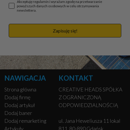
Akceptuję regulamin i wyrażam zgodę na przetwarzanie
powyższych danych osobowych w celu otrzymywania
newslettera.
Zapisuję się!
NAWIGACJA
KONTAKT
Strona główna
CREATIVE HEADS SPÓŁKA
Dodaj firmę
Z OGRANICZONĄ
Dodaj artykuł
ODPOWIEDZIALNOŚCIĄ
Dodaj baner
Dodaj remarketing
ul. Jana Heweliusza 11 lokal
Artykuły
811, 80-890 Gdańsk