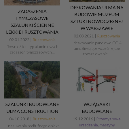
DESKOWANIA ULMA NA
ZADASZENIA
BUDOWIE MUZEUM
TYMCZASOWE,
SZTUKI NOWOCZESNEJ
SZALUNKI ŚCIENNE
W WARSZAWIE
LEKKIE I RUSZTOWANIA
02.03.2021 |
Rusztowania
09.01.2022 |
Rusztowania
...deskowanie panelowe CC-4,
Również ten typ aluminiowych
umożliwiające wcześniejsze
zadaszeń tymczasowych…
rozszalowanie…
SZALUNKI BUDOWLANE
WCIĄGARKI
ULMA CONSTRUCTION
BUDOWLANE
04.10.2018 |
Rusztowania
19.12.2016 |
Przemysłowe
urządzenia, maszyny
...nasuwania podłużnego obiekt