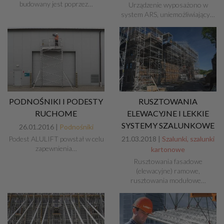
budowany jest poprzez…
Urządzenie wyposażono w
system ARS, uniemożliwiający…
PODNOŚNIKI I PODESTY
RUSZTOWANIA
RUCHOME
ELEWACYJNE I LEKKIE
SYSTEMY SZALUNKOWE
26.01.2016 |
Podnośniki
Podest ALULIFT powstał w celu
21.03.2018 |
Szalunki, szalunki
zapewnienia…
kartonowe
Rusztowania fasadowe
(elewacyjne) ramowe,
rusztowania modułowe…