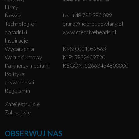
Firmy
Newsy
tel. +48 789 382 099
Technologie i
biuro@liderbudowlany.pl
poradniki
www.creativeheads.pl
Inspiracje
Wydarzenia
KRS: 0001062563
Warunki umowy
NIP: 5932639720
Partnerzy medialni
REGON: 52663464800000
Polityka
prywatności
Regulamin
Zarejestruj się
Zaloguj się
OBSERWUJ NAS