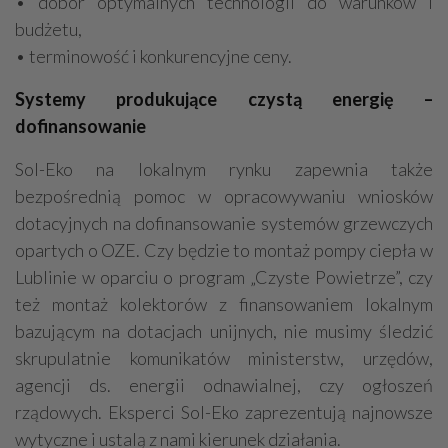
• dobór optymalnych technologii do warunków i
budżetu,
• terminowość i konkurencyjne ceny.
Systemy produkujące czystą energię –
dofinansowanie
Sol-Eko na lokalnym rynku zapewnia także
bezpośrednią pomoc w opracowywaniu wniosków
dotacyjnych na dofinansowanie systemów grzewczych
opartych o OZE. Czy będzie to montaż pompy ciepła w
Lublinie w oparciu o program „Czyste Powietrze”, czy
też montaż kolektorów z finansowaniem lokalnym
bazującym na dotacjach unijnych, nie musimy śledzić
skrupulatnie komunikatów ministerstw, urzędów,
agencji ds. energii odnawialnej, czy ogłoszeń
rządowych. Eksperci Sol-Eko zaprezentują najnowsze
wytyczne i ustalą z nami kierunek działania.