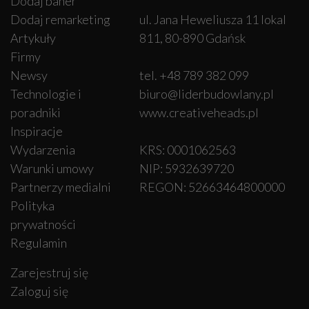
Dodaj baner
Dodaj remarketing
ul. Jana Heweliusza 11 lokal
Artykuły
811, 80-890 Gdańsk
Firmy
Newsy
tel. +48 789 382 099
Technologie i
biuro@liderbudowlany.pl
poradniki
www.creativeheads.pl
Inspiracje
Wydarzenia
KRS: 0001062563
Warunki umowy
NIP: 5932639720
Partnerzy medialni
REGON: 52663464800000
Polityka
prywatności
Regulamin
Zarejestruj się
Zaloguj się