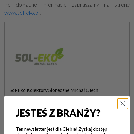
Po dokładne informacje zapraszamy na stronę
www.sol-eko.pl
.
Sol-Eko Kolektory Słoneczne Michał Olech
24-204 Wojciechów, Maszki18A, woj. lubelskie
tel. 512 132 684,
JESTEŚ Z BRANŻY?
Ten newsletter jest dla Ciebie! Zyskaj dostęp
Firma: