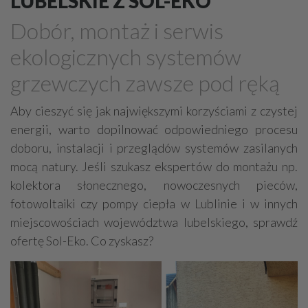
LUBELSKIE Z SOL-EKO
Grzejniki
Hydraulika
Dobór, montaż i serwis
Energetyczne instalacje, urządzenia
ekologicznych systemów
Materiały hydrauliczne
grzewczych zawsze pod ręką
Przeciwpożarowa ochrona, zabezpieczenia
Elektroinstalatorstwo
Systemy energooszczędne
Aby cieszyć się jak największymi korzyściami z czystej
energii, warto dopilnować odpowiedniego procesu
Systemy nawilżania powietrza
Systemy odwodnień
doboru, instalacji i przeglądów systemów zasilanych
Elektryczne materiały
Przemysłowe instalacje
mocą natury. Jeśli szukasz ekspertów do montażu np.
Alarmowe systemy, monitoring
Hydrotechnika
kolektora słonecznego, nowoczesnych pieców,
Kable, przewody
Odkurzacze centralne
fotowoltaiki czy pompy ciepła w Lublinie i w innych
miejscowościach województwa lubelskiego, sprawdź
ofertę Sol-Eko. Co zyskasz?