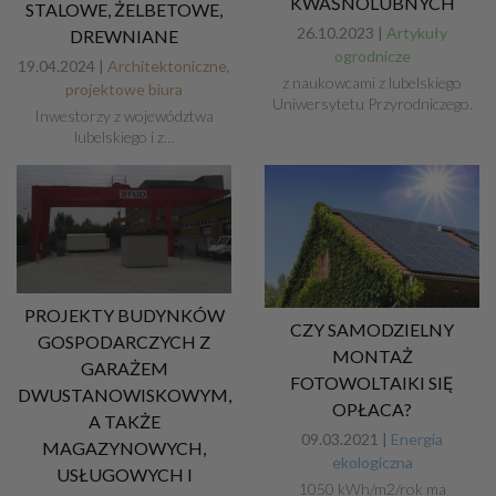
KWAŚNOLUBNYCH
STALOWE, ŻELBETOWE,
26.10.2023 |
Artykuły
DREWNIANE
ogrodnicze
19.04.2024 |
Architektoniczne,
z naukowcami z lubelskiego
projektowe biura
Uniwersytetu Przyrodniczego.
Inwestorzy z województwa
lubelskiego i z…
PROJEKTY BUDYNKÓW
CZY SAMODZIELNY
GOSPODARCZYCH Z
MONTAŻ
GARAŻEM
FOTOWOLTAIKI SIĘ
DWUSTANOWISKOWYM,
OPŁACA?
A TAKŻE
09.03.2021 |
Energia
MAGAZYNOWYCH,
ekologiczna
USŁUGOWYCH I
1050 kWh/m2/rok ma