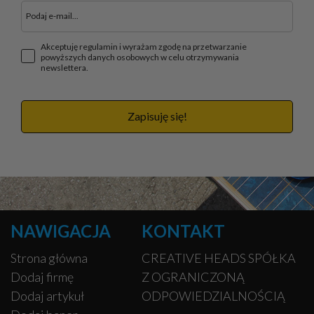
Akceptuję regulamin i wyrażam zgodę na przetwarzanie
powyższych danych osobowych w celu otrzymywania
newslettera.
Zapisuję się!
NAWIGACJA
KONTAKT
Strona główna
CREATIVE HEADS SPÓŁKA
Dodaj firmę
Z OGRANICZONĄ
Dodaj artykuł
ODPOWIEDZIALNOŚCIĄ