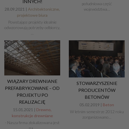
INNYCH!
południowa część
województwa…
28.09.2021 |
Architektoniczne,
projektowe biura
Powstające projekty idealnie
odwzorowują potrzeby odbiorcy,
…
WIĄZARY DREWNIANE
STOWARZYSZENIE
PREFABRYKOWANE – OD
PRODUCENTÓW
PROJEKTU PO
BETONÓW
REALIZACJĘ
05.02.2019 |
Beton
15.01.2021 |
Drewno,
W letnim semestrze 2012 roku
konstrukcje drewniane
zorganizowano…
- Nasza firma zlokalizowana jest
na…