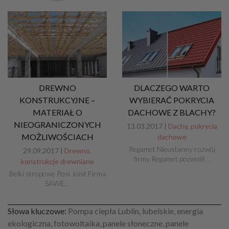
DREWNO
DLACZEGO WARTO
KONSTRUKCYJNE –
WYBIERAĆ POKRYCIA
MATERIAŁ O
DACHOWE Z BLACHY?
NIEOGRANICZONYCH
13.03.2017 |
Dachy, pokrycia
MOŻLIWOŚCIACH
dachowe
Regamet Nieustanny rozwój
29.09.2017 |
Drewno,
firmy Regamet pozwolił…
konstrukcje drewniane
Belki stropowe Posi Joist Firma
SAWE…
Słowa kluczowe:
Pompa ciepła Lublin, lubelskie, energia
ekologiczna, fotowoltaika, panele słoneczne, panele