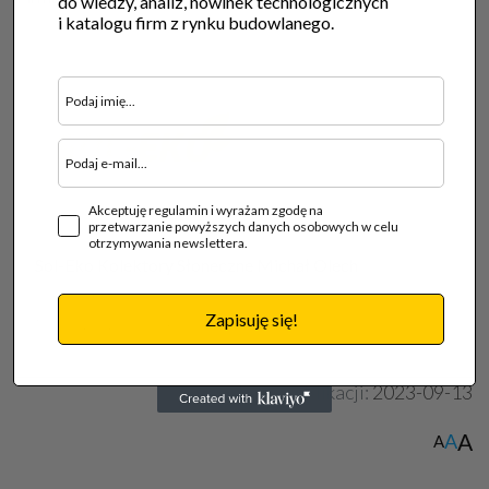
do wiedzy, analiz, nowinek technologicznych
i katalogu firm z rynku budowlanego.
Akceptuję regulamin i wyrażam zgodę na
przetwarzanie powyższych danych osobowych w celu
otrzymywania newslettera.
Sol-Eko Kolektory Słoneczne Michał Olech
24-204 Wojciechów, Maszki18A, woj. lubelskie
Zapisuję się!
tel. 512 132 684,
Data publikacji:
2023-09-13
A
A
A