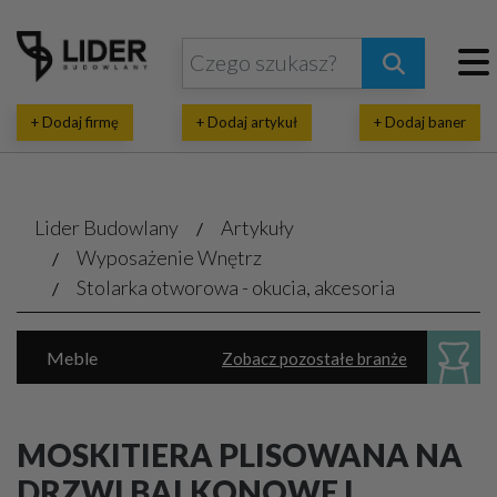
+ Dodaj firmę
+ Dodaj artykuł
+ Dodaj baner
Lider Budowlany
Artykuły
Wyposażenie Wnętrz
Stolarka otworowa - okucia, akcesoria
Meble
Zobacz pozostałe branże
Dekoratorstwo, architektura wnętrz
Oświetlenie
Parkiet, panele, listwy
MOSKITIERA PLISOWANA NA
Sanitarne akcesoria, urządzenia
DRZWI BALKONOWE I