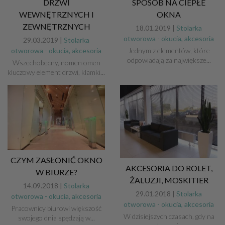
DRZWI
SPOSÓB NA CIEPŁE
WEWNĘTRZNYCH I
OKNA
ZEWNĘTRZNYCH
18.01.2019 |
Stolarka
otworowa - okucia, akcesoria
29.03.2019 |
Stolarka
otworowa - okucia, akcesoria
Jednym z elementów, które
odpowiadają za największe...
Wszechobecny, nomen omen
kluczowy element drzwi, klamki...
CZYM ZASŁONIĆ OKNO
AKCESORIA DO ROLET,
W BIURZE?
ŻALUZJI, MOSKITIER
14.09.2018 |
Stolarka
29.01.2018 |
Stolarka
otworowa - okucia, akcesoria
otworowa - okucia, akcesoria
Pracownicy biurowi większość
W dzisiejszych czasach, gdy na
swojego dnia spędzają w...