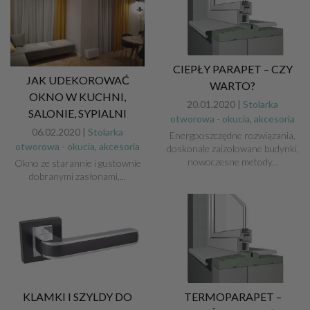
CIEPŁY PARAPET – CZY
JAK UDEKOROWAĆ
WARTO?
OKNO W KUCHNI,
20.01.2020 |
Stolarka
SALONIE, SYPIALNI
otworowa - okucia, akcesoria
06.02.2020 |
Stolarka
Energooszczędne rozwiązania,
otworowa - okucia, akcesoria
doskonale zaizolowane budynki,
nowoczesne metody...
Okno ze starannie i gustownie
dobranymi zasłonami,...
KLAMKI I SZYLDY DO
TERMOPARAPET –