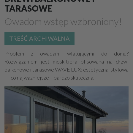
Marmur, granit, kamień naturalny
TARASOWE
Meble - okucia, akcesoria
Plisy, rolety, żaluzje
Owadom wstęp wzbroniony!
Kominki
Schody, akcesoria
Stolarka otworowa - okucia, akcesoria
TREŚĆ ARCHIWALNA
Poręcze, balustrady, barierki
Problem z owadami wlatującymi do domu?
Płytki, glazura, terakota
Dywany, wykładziny
Rozwiązaniem jest moskitiera plisowana na drzwi
Sztukateria
Mozaiki i dekoracje szklane
balkonowe i tarasowe WAVE LUX: estetyczna, stylowa
i – co najważniejsze – bardzo skuteczna.