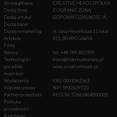
Strona główna
CREATIVE HEADS SPÓŁKA
Dodaj firmę
Z OGRANICZONĄ
Dodaj artykuł
ODPOWIEDZIALNOŚCIĄ
Dodaj baner
Dodaj remarketing
ul. Jana Heweliusza 11 lokal
Artykuły
811, 80-890 Gdańsk
Firmy
Newsy
tel. +48 789 382 099
Technologie i
biuro@liderbudowlany.pl
poradniki
www.creativeheads.pl
Inspiracje
Wydarzenia
KRS: 0001062563
Warunki umowy
NIP: 5932639720
Partnerzy medialni
REGON: 52663464800000
Polityka
prywatności
Regulamin