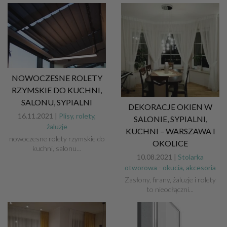
NOWOCZESNE ROLETY
RZYMSKIE DO KUCHNI,
SALONU, SYPIALNI
DEKORACJE OKIEN W
16.11.2021 |
Plisy, rolety,
SALONIE, SYPIALNI,
żaluzje
KUCHNI – WARSZAWA I
nowoczesne rolety rzymskie do
OKOLICE
kuchni, salonu…
10.08.2021 |
Stolarka
otworowa - okucia, akcesoria
Zasłony, firany, żaluzje i rolety
to nieodłączni...