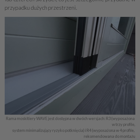
przypadku dużych przestrzeni.
Rama moskitiery WAVE jest dostępna w dwóch wersjach: R3 (wyposażona 
w trzy profile,

system minimalizujący ryzyko potknięcia) i R4 (wyposażona w 4 profile, 
rekomendowana do montażu
