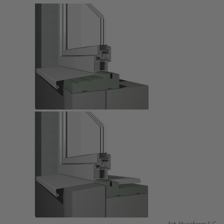
fot. Styroform S.C