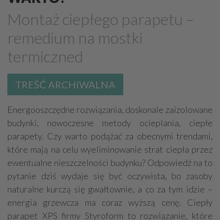
Marmur, granit, kamień naturalny
Montaż ciepłego parapetu –
Meble - okucia, akcesoria
Plisy, rolety, żaluzje
remedium na mostki
Kominki
Schody, akcesoria
termiczned
Stolarka otworowa - okucia, akcesoria
Poręcze, balustrady, barierki
TREŚĆ ARCHIWALNA
Płytki, glazura, terakota
Dywany, wykładziny
Sztukateria
Mozaiki i dekoracje szklane
Energooszczędne rozwiązania, doskonale zaizolowane
budynki, nowoczesne metody ocieplania, ciepłe
parapety. Czy warto podążać za obecnymi trendami,
które mają na celu wyeliminowanie strat ciepła przez
ewentualne nieszczelności budynku? Odpowiedź na to
pytanie dziś wydaje się być oczywista, bo zasoby
naturalne kurczą się gwałtownie, a co za tym idzie –
energia grzewcza ma coraz wyższą cenę. Ciepły
parapet XPS firmy Styroform to rozwiązanie, które