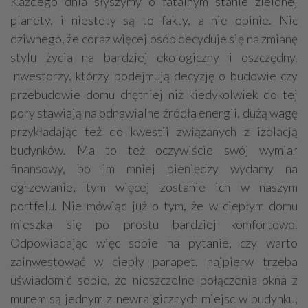
Każdego dnia słyszymy o fatalnym stanie zielonej
planety, i niestety są to fakty, a nie opinie. Nic
dziwnego, że coraz więcej osób decyduje się na zmianę
stylu życia na bardziej ekologiczny i oszczędny.
Inwestorzy, którzy podejmują decyzję o budowie czy
przebudowie domu chętniej niż kiedykolwiek do tej
pory stawiają na odnawialne źródła energii, dużą wagę
przykładając też do kwestii związanych z izolacją
budynków. Ma to też oczywiście swój wymiar
finansowy, bo im mniej pieniędzy wydamy na
ogrzewanie, tym więcej zostanie ich w naszym
portfelu. Nie mówiąc już o tym, że w ciepłym domu
mieszka się po prostu bardziej komfortowo.
Odpowiadając więc sobie na pytanie, czy warto
zainwestować w ciepły parapet, najpierw trzeba
uświadomić sobie, że nieszczelne połączenia okna z
murem są jednym z newralgicznych miejsc w budynku,