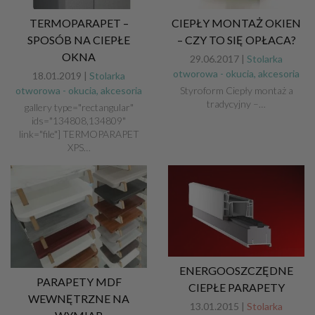
TERMOPARAPET –
CIEPŁY MONTAŻ OKIEN
SPOSÓB NA CIEPŁE
– CZY TO SIĘ OPŁACA?
OKNA
29.06.2017 |
Stolarka
otworowa - okucia, akcesoria
18.01.2019 |
Stolarka
otworowa - okucia, akcesoria
Styroform Ciepły montaż a
tradycyjny –…
gallery type="rectangular"
ids="134808,134809"
link="file"] TERMOPARAPET
XPS…
ENERGOOSZCZĘDNE
PARAPETY MDF
CIEPŁE PARAPETY
WEWNĘTRZNE NA
13.01.2015 |
Stolarka