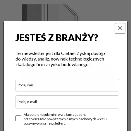
JESTEŚ Z BRANŻY?
Ten newsletter jest dla Ciebie! Zyskaj dostęp
do wiedzy, analiz, nowinek technologicznych
i katalogu firm z rynku budowlanego.
fot. Styroform S.C
Choć internetowe fora budowlane pękają w szwach, a
każdy, kto zabiera głos w dowolnej sprawie, ma zdanie
Akceptuję regulamin i wyrażam zgodę na
odmienne od poprzedników, to w jednej kwestii
przetwarzanie powyższych danych osobowych w celu
otrzymywania newslettera.
słychać zgodne opinie. Ciepły parapet i właściwie