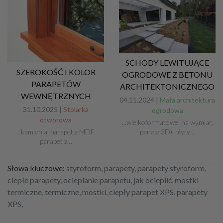
SCHODY LEWITUJĄCE
SZEROKOŚĆ I KOLOR
OGRODOWE Z BETONU
PARAPETÓW
ARCHITEKTONICZNEGO
WEWNĘTRZNYCH
04.11.2024 |
Mała architektura
31.10.2025 |
Stolarka
ogrodowa
otworowa
...wielkoformatowe, na wymiar,
panele 3D), płyty…
...kamienia, parapet z MDF,
parapet z…
Słowa kluczowe:
styroform, parapety, parapety styroform,
ciepłe parapety, ocieplanie parapetu, jak ocieplić, mostki
termiczne, termiczne, mostki, ciepły parapet XPS, parapety
XPS,