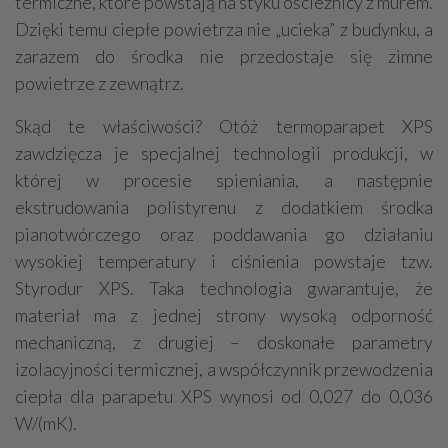
termiczne, które powstają na styku ościeżnicy z murem.
Dzięki temu ciepłe powietrza nie „ucieka” z budynku, a
zarazem do środka nie przedostaje się zimne
powietrze z zewnątrz.
Skąd te właściwości? Otóż termoparapet XPS
zawdzięcza je specjalnej technologii produkcji, w
której w procesie spieniania, a następnie
ekstrudowania polistyrenu z dodatkiem środka
pianotwórczego oraz poddawania go działaniu
wysokiej temperatury i ciśnienia powstaje tzw.
Styrodur XPS. Taka technologia gwarantuje, że
materiał ma z jednej strony wysoką odporność
mechaniczną, z drugiej – doskonałe parametry
izolacyjności termicznej, a współczynnik przewodzenia
ciepła dla parapetu XPS wynosi od 0,027 do 0,036
W/(mK).