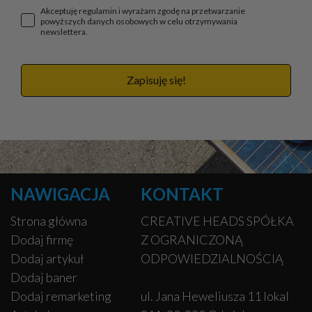
Akceptuję regulamin i wyrażam zgodę na przetwarzanie
powyższych danych osobowych w celu otrzymywania
newslettera.
Zapisuję się!
NAWIGACJA
KONTAKT
Strona główna
CREATIVE HEADS SPÓŁKA
Dodaj firmę
Z OGRANICZONĄ
Dodaj artykuł
ODPOWIEDZIALNOŚCIĄ
Dodaj baner
Dodaj remarketing
ul. Jana Heweliusza 11 lokal