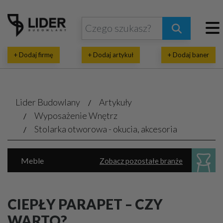
+ Dodaj firmę
+ Dodaj artykuł
+ Dodaj baner
Lider Budowlany
Artykuły
Wyposażenie Wnętrz
Stolarka otworowa - okucia, akcesoria
Meble
Zobacz pozostałe branże
Dekoratorstwo, architektura wnętrz
Oświetlenie
Parkiet, panele, listwy
CIEPŁY PARAPET – CZY
Sanitarne akcesoria, urządzenia
WARTO?