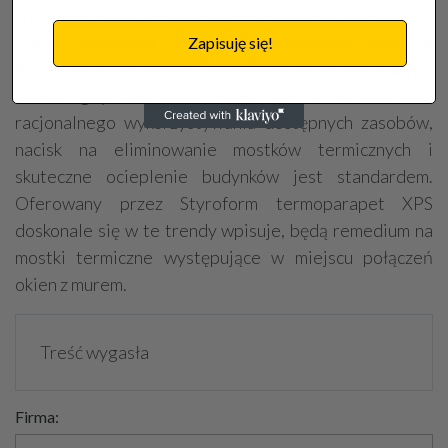
wykonana izolacja termiczna budynku to rozwiązania,
które pozwalają lepiej gospodarować energią
Zapisuję się!
grzewczą, a tym samym – domowym budżetem. A w XXI
wieku, gdy tak dużo mówi się o konieczności
racjonalnego wykorzystywania dostępnych zasobów,
nacisk na eliminowanie mostków termicznych i
skuteczne ocieplenie budynków jest standardem.
Oferowany przez Styroform termoparapet XPS
doskonale się w te trendy wpisuje, będą remedium na
mostki termiczne występujące w miejscu połączeń
okien z murem.
Treść wygasła
Firma: