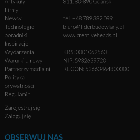
Artykuły
811, 80-890 Gdańsk
Firmy
Newsy
tel. +48 789 382 099
Technologie i
biuro@liderbudowlany.pl
poradniki
www.creativeheads.pl
Inspiracje
Wydarzenia
KRS: 0001062563
Warunki umowy
NIP: 5932639720
Partnerzy medialni
REGON: 52663464800000
Polityka
prywatności
Regulamin
Zarejestruj się
Zaloguj się
OBSERWUJ NAS