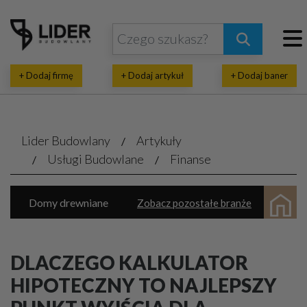
+ Dodaj firmę
+ Dodaj artykuł
+ Dodaj baner
Lider Budowlany
Artykuły
Usługi Budowlane
Finanse
Domy drewniane
Zobacz pozostałe branże
Domy prefabrykowane
Natryski pianki
Inwestycje budowlane
Wykańczanie wnętrz
DLACZEGO KALKULATOR
Parkiety, panele, tarasy
HIPOTECZNY TO NAJLEPSZY
Architektoniczne, projektowe biura
Termoizolacja