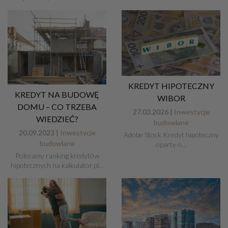
KREDYT HIPOTECZNY
KREDYT NA BUDOWĘ
WIBOR
DOMU – CO TRZEBA
27.03.2026 |
Inwestycje
WIEDZIEĆ?
budowlane
20.09.2023 |
Inwestycje
Adobe Stock Kredyt hipoteczny
budowlane
oparty o…
Polecamy ranking kredytów
hipotecznych na kalkulator.pl…