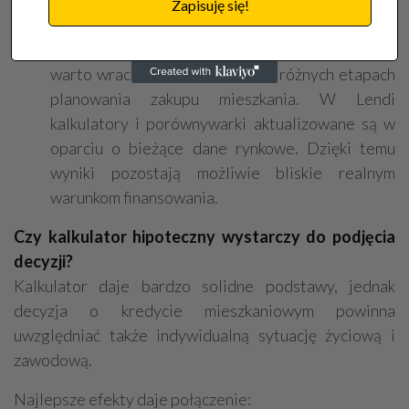
przynoszą duże różnice w kosztach całkowitych.
Zapisuję się!
Sprawdzaj symulacje regularnie.
Rynek
finansowy zmienia się każdego miesiąca. Dlatego
warto wracać do kalkulatora na różnych etapach
planowania zakupu mieszkania. W Lendi
kalkulatory i porównywarki aktualizowane są w
oparciu o bieżące dane rynkowe. Dzięki temu
wyniki pozostają możliwie bliskie realnym
warunkom finansowania.
Czy kalkulator hipoteczny wystarczy do podjęcia
decyzji?
Kalkulator daje bardzo solidne podstawy, jednak
decyzja o kredycie mieszkaniowym powinna
uwzględniać także indywidualną sytuację życiową i
zawodową.
Najlepsze efekty daje połączenie: