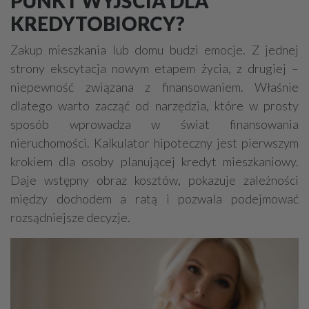
PUNKT WYJŚCIA DLA
Deweloperzy
Garaże - budowa, sprzedaż
KREDYTOBIORCY?
Metaloplastyka, kowalstwo artystyczne
Zakup mieszkania lub domu budzi emocje. Z jednej
Domy ekologiczne
Uzdatnianie wody
strony ekscytacja nowym etapem życia, z drugiej –
Prace ziemne, fundamenty, wykopy
Ogrody zimowe
niepewność związana z finansowaniem. Właśnie
dlatego warto zacząć od narzędzia, które w prosty
Obiekty rolnicze
Studnie
Finanse
sposób wprowadza w świat finansowania
Elewacje, docieplenia
Stalowe konstrukcje
nieruchomości. Kalkulator hipoteczny jest pierwszym
Remonty, renowacje
Osuszanie
Obiekty sportowe
krokiem dla osoby planującej kredyt mieszkaniowy.
Sauny, SPA
Daje wstępny obraz kosztów, pokazuje zależności
między dochodem a ratą i pozwala podejmować
Ekspertyzy budowlane / ochrona środowiska
rozsądniejsze decyzje.
Drogi - budowa, sprzęt, usługi
Brukarstwo
Tartaki
Stolarskie usługi
Ślusarstwo, metale - obróbka
Wykonanie pod klucz
Rozbiórki, wyburzenia
Inżynieria budowlana
Nadzór budowlany