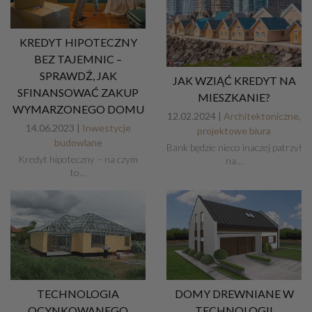
KREDYT HIPOTECZNY
BEZ TAJEMNIC –
SPRAWDŹ, JAK
JAK WZIĄĆ KREDYT NA
SFINANSOWAĆ ZAKUP
MIESZKANIE?
WYMARZONEGO DOMU
12.02.2024 |
Architektoniczne,
14.06.2023 |
Inwestycje
projektowe biura
budowlane
Bank będzie nieco inaczej patrzył
Kredyt hipoteczny – na czym
na…
to…
TECHNOLOGIA
DOMY DREWNIANE W
OCYNKOWANEGO
TECHNOLOGII