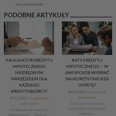
woj. pomorskie
PODOBNE ARTYKUŁY
KALKULATOR KREDYTU
RATY KREDYTU
HIPOTECZNEGO
HIPOTECZNEGO — W
NIEZBĘDNYM
JAKI SPOSÓB WYBRAĆ
NARZĘDZIEM DLA
NAJKORZYSTNIEJSZĄ
KAŻDEGO
OFERTĘ?
KREDYTOBIORCY?
08.06.2022 |
Inwestycje
budowlane
07.12.2021 |
Inwestycje
budowlane
Żeby porównać oferty
poszczególnych banków
O kalkulatorze kredytów
najlepiej…
hipotecznych. ... askdom,…