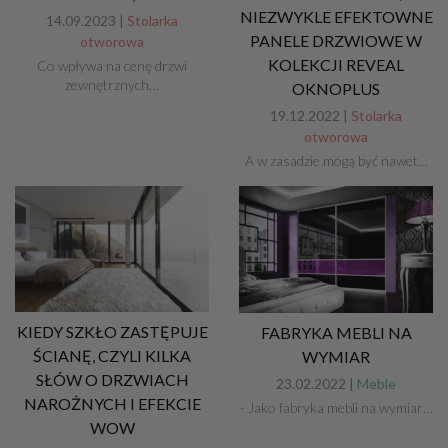
NIEZWYKLE EFEKTOWNE
14.09.2023 |
Stolarka
PANELE DRZWIOWE W
otworowa
KOLEKCJI REVEAL
Co wpływa na cenę drzwi
zewnętrznych…
OKNOPLUS
19.12.2022 |
Stolarka
otworowa
A w zasadzie mogą być nawet…
KIEDY SZKŁO ZASTĘPUJE
FABRYKA MEBLI NA
ŚCIANĘ, CZYLI KILKA
WYMIAR
SŁÓW O DRZWIACH
23.02.2022 |
Meble
NAROŻNYCH I EFEKCIE
- Jako fabryka mebli na wymiar…
WOW