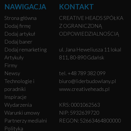
NAWIGACJA
KONTAKT
Strona główna
CREATIVE HEADS SPÓŁKA
Dodaj firmę
Z OGRANICZONĄ
Dodaj artykuł
ODPOWIEDZIALNOŚCIĄ
Dodaj baner
Dodaj remarketing
ul. Jana Heweliusza 11 lokal
Artykuły
811, 80-890 Gdańsk
Firmy
Newsy
tel. +48 789 382 099
Technologie i
biuro@liderbudowlany.pl
poradniki
www.creativeheads.pl
Inspiracje
Wydarzenia
KRS: 0001062563
Warunki umowy
NIP: 5932639720
Partnerzy medialni
REGON: 52663464800000
Polityka