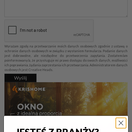
Wyrażam zgodę na przetwarzanie moich danych osobowych zgodnie z ustawą o
ochronie danych osobowych w związku z wysłaniem formularza. Podanie danych
jest dobrowolne, ale niezbędne do przetworzenia zapytania. Zostałem/am
poinformowany/a, że przysługuje mi prawo dostępu do swoich danych, możliwości
ich poprawiania, żądania zaprzestania ich przetwarzania. Administratorem danych
osobowych jest Creative Heads.
Wyślij