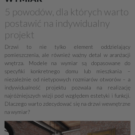
Drewno, konstrukcje drewniane
5 powodów, dla których warto
Farby, kleje, lakiery, emalie
Beton
postawić na indywidualny
Cegły, pustaki, bloczki
Szalunki, szalunki kartonowe
projekt
Techniki zamocowań
Kostka brukowa, granitowa
Beton komórkowy
Kruszywa
Systemy kominowe
Drzwi to nie tylko element oddzielający
pomieszczenia, ale również ważny detal w aranżacji
Izolacje akustyczne
Składy budowlane
wnętrza. Modele na wymiar są dopasowane do
Stal, wyroby stalowe
Sklejki
Blachy
Szkło
specyfiki konkretnego domu lub mieszkania –
Tworzywa sztuczne
Styropian
System barw
niezależnie od nietypowych rozmiarów otworów – a
Filtry
Metale
indywidualność projektu pozwala na realizację
najróżniejszych wizji pod względem estetyki i funkcji.
Dlaczego warto zdecydować się na drzwi wewnętrzne
na wymiar?