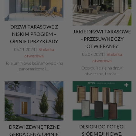
DRZWI TARASOWE Z
JAKIE DRZWI TARASOWE
NISKIM PROGIEM –
– PRZESUWNE CZY
OPINIE I PRZYKŁADY
OTWIERANE?
05.11.2024 |
Stolarka
05.07.2024 |
Stolarka
otworowa
otworowa
To aluminiowe bezramowe okna
Decydując się na drzwi
panoramiczne i…
otwierane, trzeba…
DESIGN DO POTĘGI
DRZWI ZEWNĘTRZNE
SIÓDMEJ! NOWE,
GERDA CENA, OPINIE