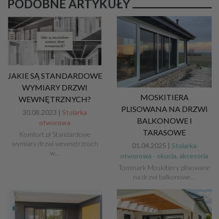
PODOBNE ARTYKUŁY
​JAKIE SĄ STANDARDOWE
WYMIARY DRZWI
MOSKITIERA
WEWNĘTRZNYCH?
PLISOWANA NA DRZWI
30.08.2023 |
Stolarka
BALKONOWE I
otworowa
TARASOWE
Komfort.pl​ Standardowe
wymiary drzwi wewnętrznych
01.04.2025 |
Stolarka
w…
otworowa - okucia, akcesoria
Tommark Moskitiery plisowane
na drzwi balkonowe…