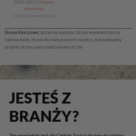
20.03.2022 |
Stolarka
otworowa
- I jest to otwarcie przez…
Słowa kluczowe:
drzwi na wymiar, drzwi wewnętrzne na
zamówienie, drzwi do nietypowych wnętrz, indywidualny
projekt drzwi, personalizowane drzwi
JESTEŚ Z
BRANŻY?
Ten newsletter jest dla Ciebie! Zyskaj dostęp do wiedzy,