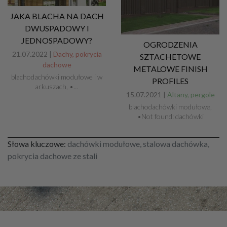
JAKA BLACHA NA DACH
DWUSPADOWY I
JEDNOSPADOWY?
OGRODZENIA
21.07.2022 |
Dachy, pokrycia
SZTACHETOWE
dachowe
METALOWE FINISH
blachodachówki modułowe i w
PROFILES
arkuszach, •…
15.07.2021 |
Altany, pergole
blachodachówki modułowe,
•Not found: dachówki
Słowa kluczowe:
dachówki modułowe, stalowa dachówka,
pokrycia dachowe ze stali