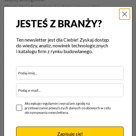
Skorzystaj z formularza kontatowego poniżej:
Imię i Nazwisko
JESTEŚ Z BRANŻY?
Ten newsletter jest dla Ciebie! Zyskaj dostęp
Twój E-mail
do wiedzy, analiz, nowinek technologicznych
i katalogu firm z rynku budowlanego.
Telefon kontaktowy
Treść wiadomości
Akceptuję regulamin i wyrażam zgodę na
przetwarzanie powyższych danych osobowych w celu
otrzymywania newslettera.
Zapisuję się!