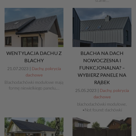
stanie…
WENTYLACJA DACHU Z
BLACHA NA DACH
BLACHY
NOWOCZESNA I
FUNKCJONALNA? –
21.07.2023 |
Dachy, pokrycia
WYBIERZ PANELE NA
dachowe
RĄBEK
Blachodachówki modułowe mają
formę niewielkiego panelu,…
25.05.2023 |
Dachy, pokrycia
dachowe
blachodachówki modułowe,
•Not found: dachówki