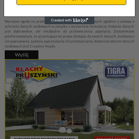
Wyrażam zgodę na przetwarzanie moich danych osobowych zgodnie z ustawą o
ochronie danych osobowych w związku z wysłaniem formularza. Podanie danych
jest dobrowolne, ale niezbędne do przetworzenia zapytania. Zostałem/am
poinformowany/a, że przysługuje mi prawo dostępu do swoich danych, możliwości
ich poprawiania, żądania zaprzestania ich przetwarzania. Administratorem danych
osobowych jest Creative Heads.
Wyślij