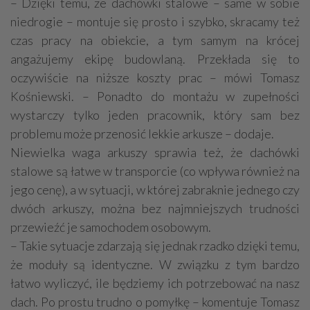
– Dzięki temu, że dachówki stalowe – same w sobie
niedrogie – montuje się prosto i szybko, skracamy też
czas pracy na obiekcie, a tym samym na krócej
angażujemy ekipę budowlaną. Przekłada się to
oczywiście na niższe koszty prac – mówi Tomasz
Kośniewski. – Ponadto do montażu w zupełności
wystarczy tylko jeden pracownik, który sam bez
problemu może przenosić lekkie arkusze – dodaje.
Niewielka waga arkuszy sprawia też, że dachówki
stalowe są łatwe w transporcie (co wpływa również na
jego cenę), a w sytuacji, w której zabraknie jednego czy
dwóch arkuszy, można bez najmniejszych trudności
przewieźć je samochodem osobowym.
– Takie sytuacje zdarzają się jednak rzadko dzięki temu,
że moduły są identyczne. W związku z tym bardzo
łatwo wyliczyć, ile będziemy ich potrzebować na nasz
dach. Po prostu trudno o pomyłkę – komentuje Tomasz