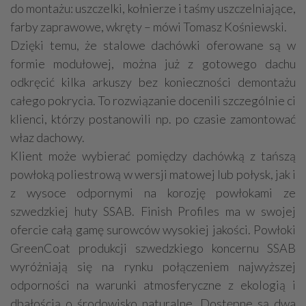
do montażu: uszczelki, kołnierze i taśmy uszczelniające,
farby zaprawowe, wkręty – mówi Tomasz Kośniewski.
Dzięki temu, że stalowe dachówki oferowane są w
formie modułowej, można już z gotowego dachu
odkręcić kilka arkuszy bez konieczności demontażu
całego pokrycia. To rozwiązanie docenili szczególnie ci
klienci, którzy postanowili np. po czasie zamontować
właz dachowy.
Klient może wybierać pomiędzy dachówką z tańszą
powłoką poliestrową w wersji matowej lub połysk, jak i
z wysoce odpornymi na korozję powłokami ze
szwedzkiej huty SSAB. Finish Profiles ma w swojej
ofercie całą gamę surowców wysokiej jakości. Powłoki
GreenCoat produkcji szwedzkiego koncernu SSAB
wyróżniają się na rynku połączeniem najwyższej
odporności na warunki atmosferyczne z ekologią i
dbałością o środowisko naturalne. Dostępne są dwa