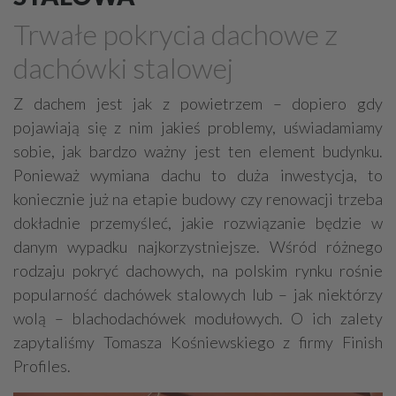
Drewno, konstrukcje drewniane
Trwałe pokrycia dachowe z
Farby, kleje, lakiery, emalie
Beton
dachówki stalowej
Cegły, pustaki, bloczki
Szalunki, szalunki kartonowe
Techniki zamocowań
Kostka brukowa, granitowa
Z dachem jest jak z powietrzem – dopiero gdy
pojawiają się z nim jakieś problemy, uświadamiamy
Beton komórkowy
Kruszywa
Systemy kominowe
sobie, jak bardzo ważny jest ten element budynku.
Izolacje akustyczne
Składy budowlane
Ponieważ wymiana dachu to duża inwestycja, to
Stal, wyroby stalowe
Sklejki
Blachy
Szkło
koniecznie już na etapie budowy czy renowacji trzeba
Tworzywa sztuczne
Styropian
System barw
dokładnie przemyśleć, jakie rozwiązanie będzie w
danym wypadku najkorzystniejsze. Wśród różnego
Filtry
Metale
rodzaju pokryć dachowych, na polskim rynku rośnie
popularność dachówek stalowych lub – jak niektórzy
wolą – blachodachówek modułowych. O ich zalety
zapytaliśmy Tomasza Kośniewskiego z firmy Finish
Profiles.