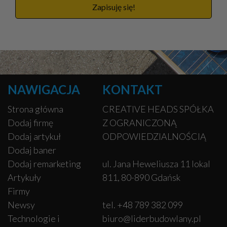
Zapisuję się!
NAWIGACJA
KONTAKT
Strona główna
CREATIVE HEADS SPÓŁKA
Dodaj firmę
Z OGRANICZONĄ
Dodaj artykuł
ODPOWIEDZIALNOŚCIĄ
Dodaj baner
Dodaj remarketing
ul. Jana Heweliusza 11 lokal
Artykuły
811, 80-890 Gdańsk
Firmy
Newsy
tel. +48 789 382 099
Technologie i
biuro@liderbudowlany.pl