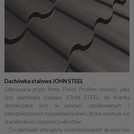
Dachówka stalowa JOHN STEEL
Oferowana przez firmę Finish Profiles nowość, jaką
jest dachówka stalowa JOHN STEEL, do klienta
dostarczana jest w postaci zapakowanych i
zabezpieczonych na paletach paneli, które montuje się
standardowo za pomocą wkrętów.
– Do dachówki oferujemy również komplet akcesoriów