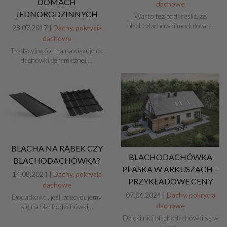
DOMACH
dachowe
JEDNORODZINNYCH
Warto też podkreślić, że
blachodachówki modułowe…
28.07.2017 |
Dachy, pokrycia
dachowe
Tradycyjną formą nawiązuje do
dachówki ceramicznej,…
BLACHA NA RĄBEK CZY
BLACHODACHÓWKA
BLACHODACHÓWKA?
PŁASKA W ARKUSZACH –
14.08.2024 |
Dachy, pokrycia
PRZYKŁADOWE CENY
dachowe
07.06.2024 |
Dachy, pokrycia
Dodatkowo, jeśli zdecydujemy
dachowe
się na blachodachówki…
Dzięki niej blachodachówki są w