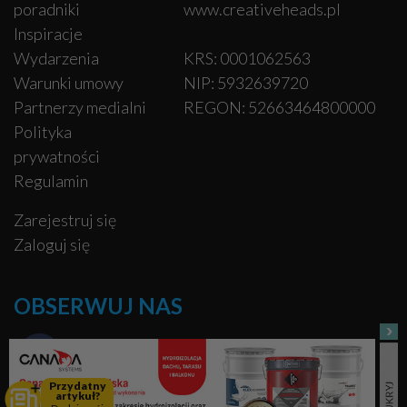
poradniki
www.creativeheads.pl
Inspiracje
Wydarzenia
KRS: 0001062563
Warunki umowy
NIP: 5932639720
Partnerzy medialni
REGON: 52663464800000
Polityka
prywatności
Regulamin
Zarejestruj się
Zaloguj się
OBSERWUJ NAS
Facebook
Przydatny
artykuł?
Pinterest