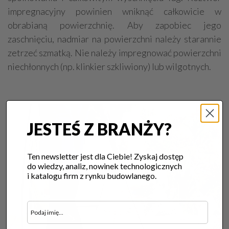
impregnacyjny powinien wniknąć całkowicie w
obrabianą powierzchnię. Aby zapobiec jego
zaschnięciu, nadmiar na powierzchni należy starannie
zetrzeć szmatką. Nie należy impregnować powierzchni
niechłonnych (np. klinkier szkliwiony) lub wilgotnych.
JESTEŚ Z BRANŻY?
Ten newsletter jest dla Ciebie! Zyskaj dostęp
do wiedzy, analiz, nowinek technologicznych
i katalogu firm z rynku budowlanego.