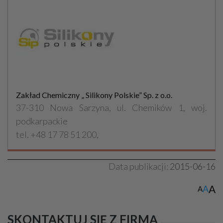
Zakład Chemiczny „ Silikony Polskie” Sp. z o.o.
37-310 Nowa Sarzyna, ul. Chemików 1, woj.
podkarpackie
tel. +48 17 78 51 200,
Data publikacji:
2015-06-16
A
A
A
SKONTAKTUJ SIĘ Z FIRMĄ