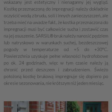
wskazany jest estetyczny i nienaganny jej wygląd.
Kostkę przeznaczoną do impregnacji należy dokładnie
oczyścić wodą z brudu, soli i innych zanieczyszczeń, ale
trzeba mieć na uwadze fakt, że kostka przeznaczona do
impregnacji musi być całkowicie sucha i zostawić czas
na jej osuszenie. SARSIL® bruk należy nanosić pędzlem
lub natryskowo w warunkach suchej, bezdeszczowej
pogody w temperaturze od +5 do +30°C.
Powierzchnia uzyskuje pełne własności hydrofobowe
po ok. 24 godzinach, więc w tym czasie należy ją
chronić przed deszczem i zabrudzeniem. Świeżo
położoną kostkę brukową impregnuje się dopiero po
okresie sezonowania, nie krótszym niż jeden miesiąc.