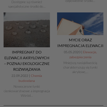
odpowiednie środki…
Dostępne są również
specjalistyczne środki do…
MYCIE ORAZ
IMPREGNACJA ELEWACJI
IMPREGNAT DO
05.05.2020 |
Elewacje,
zabezpieczenia
ELEWACJI AKRYLOWYCH
Mniejszą nasiąkliwością
– POZNAJ EKOLOGICZNE
charakteryzują się tynki
ROZWIĄZANIA
akrylowe,…
22.09.2022 |
Chemia
budowlana
Nowoczesne tynki
cienkowarstwowe a impregnacja
Wśród…