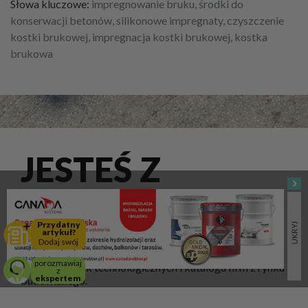
Słowa kluczowe:
impregnowanie bruku, środki do
konserwacji betonów, silikonowe impregnaty, czyszczenie
kostki brukowej, impregnacja kostki brukowej, kostka
brukowa
JESTEŚ Z
BRANŻY?
Przydatny
artykuł?
Dodaj swój
Ten newsletter jest dla Ciebie! Zyskaj dostęp do wiedzy,
porozmawiaj
analiz, nowinek technologicznych i katalogu firm z rynku
z
ekspertem
budowlanego.