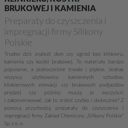
Drewno, konstrukcje drewniane
BRUKOWEJ I KAMIENIA
Farby, kleje, lakiery, emalie
Beton
Preparaty do czyszczenia i
Cegły, pustaki, bloczki
Szalunki, szalunki kartonowe
impregnacji firmy Silikony
Techniki zamocowań
Kostka brukowa, granitowa
Polskie
Beton komórkowy
Kruszywa
Systemy kominowe
Izolacje akustyczne
Składy budowlane
Trudno dziś znaleźć dom czy ogród bez klinkieru,
kamienia czy kostki brukowej. To materiały bardzo
Stal, wyroby stalowe
Sklejki
Blachy
Szkło
popularne, a jednocześnie trwałe i piękne. Jednak
Tworzywa sztuczne
Styropian
System barw
wszyscy użytkownicy kamiennych schodów,
Filtry
Metale
klinkierowych elewacji czy brukowych podjazdów
prędzej czy później muszą je wyczyścić
i zakonserwować. Jak to zrobić szybko i skutecznie? Z
pomocą przychodzą preparaty do czyszczenia i
impregnacji firmy Zakład Chemiczny „Silikony Polskie”
Sp. z o. o.