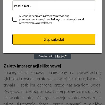
Akceptuję regulamin i wyrażam zgodę na
przetwarzanie powyższych danych osobowych w celu
otrzymywania newslettera.
Zapisuję się!
Zalety impregnacji silikonowej
Impregnat silikonowy naniesiony na powierzchnię
głęboko i równomiernie wnika w jej strukturę, tworząc
trwałą i stabilną ochronę przed nasiąkaniem wodą.
Zwiększa mrozoodporność takiej powierzchni, ułatwia
usuwanie z niej różnego rodzaju zanieczyszczeń, a
także skutecznie chroni przed plamami z olejów