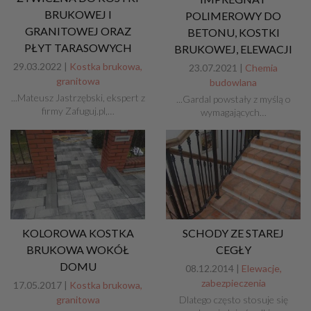
BRUKOWEJ I
POLIMEROWY DO
GRANITOWEJ ORAZ
BETONU, KOSTKI
PŁYT TARASOWYCH
BRUKOWEJ, ELEWACJI
29.03.2022 |
Kostka brukowa,
23.07.2021 |
Chemia
granitowa
budowlana
...Mateusz Jastrzębski, ekspert z
...Gardal powstały z myślą o
firmy Zafuguj.pl,…
wymagających…
KOLOROWA KOSTKA
SCHODY ZE STAREJ
BRUKOWA WOKÓŁ
CEGŁY
DOMU
08.12.2014 |
Elewacje,
zabezpieczenia
17.05.2017 |
Kostka brukowa,
granitowa
Dlatego często stosuje się