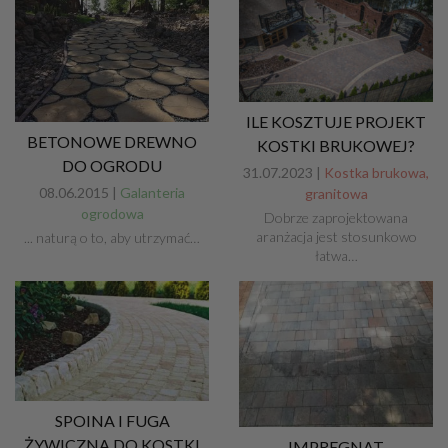
ILE KOSZTUJE PROJEKT
BETONOWE DREWNO
KOSTKI BRUKOWEJ?
DO OGRODU
31.07.2023 |
Kostka brukowa,
08.06.2015 |
Galanteria
granitowa
ogrodowa
Dobrze zaprojektowana
aranżacja jest stosunkowo
... naturą o to, aby utrzymać…
łatwa…
SPOINA I FUGA
ŻYWICZNA DO KOSTKI
IMPREGNAT