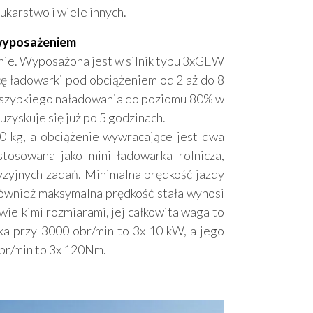
rukarstwo i wiele innych.
 wyposażeniem
cznie. Wyposażona jest w silnik typu 3xGEW
cę ładowarki pod obciążeniem od 2 aż do 8
 szybkiego naładowania do poziomu 80% w
uzyskuje się już po 5 godzinach.
 kg, a obciążenie wywracające jest dwa
stosowana jako mini ładowarka rolnicza,
yzyjnych zadań. Minimalna prędkość jazdy
również maksymalna prędkość stała wynosi
wielkimi rozmiarami, jej całkowita waga to
a przy 3000 obr/min to 3x 10 kW, a jego
r/min to 3x 120Nm.