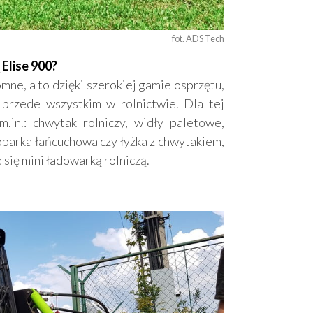
fot. ADS Tech
Elise 900?
ne, a to dzięki szerokiej gamie osprzętu,
 przede wszystkim w rolnictwie. Dla tej
.in.: chwytak rolniczy, widły paletowe,
parka łańcuchowa czy łyżka z chwytakiem,
 się mini ładowarką rolniczą.