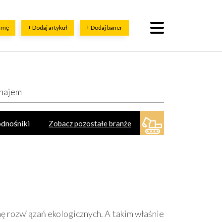
irmę
+ Dodaj artykuł
+ Dodaj baner
ynajem
dnośniki
Zobacz pozostałe branże
przęt, szkolenia
Dźwigi (żurawie)
ne maszyny, sprzęt - części, serwis
zyrządy miernicze
onę rozwiązań ekologicznych. A takim właśnie