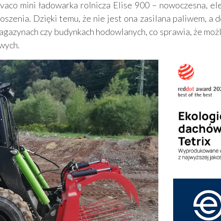
vaco mini ładowarka rolnicza Elise 900 – nowoczesna, ele
oszenia. Dzięki temu, że nie jest ona zasilana paliwem, a 
agazynach czy budynkach hodowlanych, co sprawia, że możl
wych.