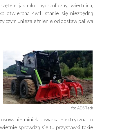
zętem jak młot hydrauliczny, wiertnica,
żka otwierana 4w1, stanie się niezbędną
zy czym uniezależnienie od dostaw paliwa
fot. ADS Tech
tosowanie mini ładowarka elektryczna to
wietnie sprawdzą się tu przystawki takie