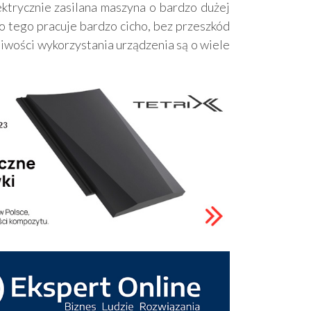
ktrycznie zasilana maszyna o bardzo dużej
do tego pracuje bardzo cicho, bez przeszkód
iwości wykorzystania urządzenia są o wiele