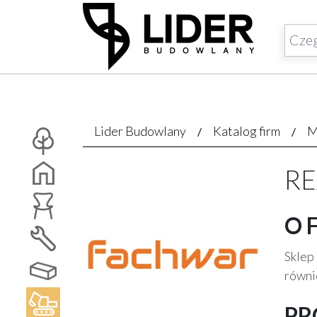
Lider Budowlany
Katalog firm
M
RE
O 
Sklep
równi
PR