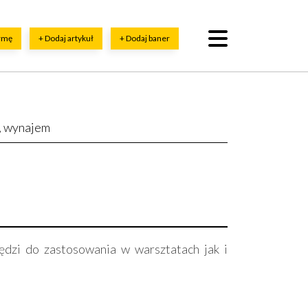
irmę
+ Dodaj artykuł
+ Dodaj baner
, wynajem
zędzi do zastosowania w warsztatach jak i