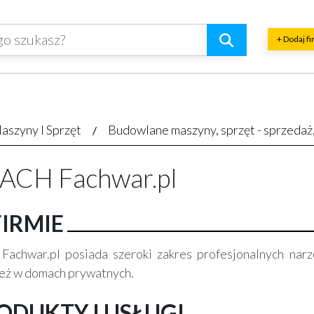
+ Dodaj f
aszyny I Sprzęt
Budowlane maszyny, sprzęt - sprzedaż
ACH Fachwar.pl
FIRMIE
 Fachwar.pl posiada szeroki zakres profesjonalnych nar
eż w domach prywatnych.
ODUKTY I USŁUGI