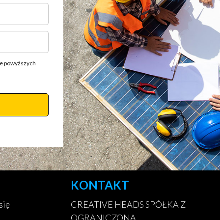
ie powyższych
KONTAKT
się
CREATIVE HEADS SPÓŁKA Z
OGRANICZONĄ