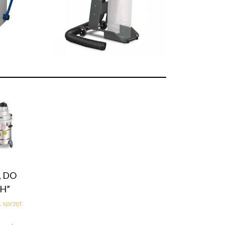
, DO
H”
 sprzęt