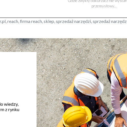
Gdzie zwykły odkurzacz nie wystar
przemysłowy...
r.pl, reach, firma reach, sklep, sprzedaż narzędzi, sprzedaż narz
do wiedzy,
rm z rynku