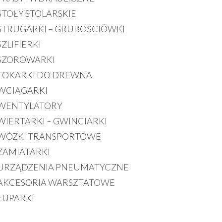
STOŁY STOLARSKIE
STRUGARKI – GRUBOŚCIÓWKI
SZLIFIERKI
SZOROWARKI
TOKARKI DO DREWNA
WCIĄGARKI
WENTYLATORY
WIERTARKI – GWINCIARKI
WÓZKI TRANSPORTOWE
ZAMIATARKI
URZĄDZENIA PNEUMATYCZNE
AKCESORIA WARSZTATOWE
ŁUPARKI