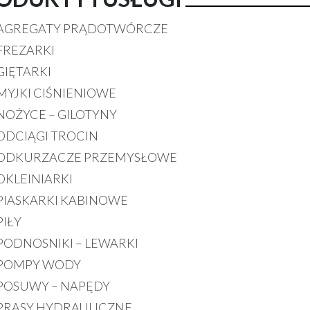
AGREGATY PRĄDOTWÓRCZE
FREZARKI
GIĘTARKI
MYJKI CIŚNIENIOWE
NOŻYCE – GILOTYNY
ODCIĄGI TROCIN
ODKURZACZE PRZEMYSŁOWE
OKLEINIARKI
PIASKARKI KABINOWE
PIŁY
PODNOSNIKI – LEWARKI
POMPY WODY
POSUWY – NAPĘDY
PRASY HYDRAULICZNE