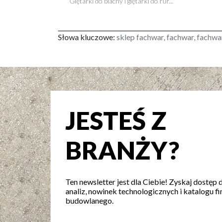
Giętarki do blachy i giętarki do rur...
Słowa kluczowe:
sklep fachwar, fachwar, fachwa
JESTEŚ Z
BRANŻY?
Ten newsletter jest dla Ciebie! Zyskaj dostęp 
analiz, nowinek technologicznych i katalogu fi
budowlanego.