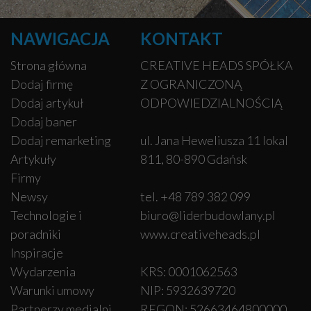
NAWIGACJA
KONTAKT
Strona główna
CREATIVE HEADS SPÓŁKA
Dodaj firmę
Z OGRANICZONĄ
Dodaj artykuł
ODPOWIEDZIALNOŚCIĄ
Dodaj baner
Dodaj remarketing
ul. Jana Heweliusza 11 lokal
Artykuły
811, 80-890 Gdańsk
Firmy
Newsy
tel. +48 789 382 099
Technologie i
biuro@liderbudowlany.pl
poradniki
www.creativeheads.pl
Inspiracje
Wydarzenia
KRS: 0001062563
Warunki umowy
NIP: 5932639720
Partnerzy medialni
REGON: 52663464800000