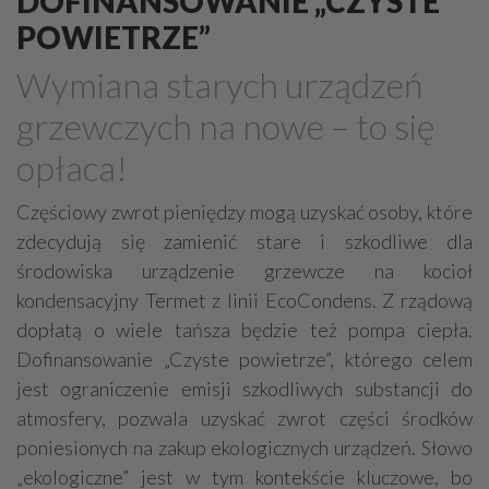
DOFINANSOWANIE „CZYSTE
Grzejniki
Hydraulika
POWIETRZE”
Energetyczne instalacje, urządzenia
Wymiana starych urządzeń
Materiały hydrauliczne
grzewczych na nowe – to się
Przeciwpożarowa ochrona, zabezpieczenia
opłaca!
Elektroinstalatorstwo
Systemy energooszczędne
Systemy nawilżania powietrza
Systemy odwodnień
Częściowy zwrot pieniędzy mogą uzyskać osoby, które
zdecydują się zamienić stare i szkodliwe dla
Elektryczne materiały
Przemysłowe instalacje
środowiska urządzenie grzewcze na kocioł
Alarmowe systemy, monitoring
Hydrotechnika
kondensacyjny Termet z linii EcoCondens. Z rządową
Kable, przewody
Odkurzacze centralne
dopłatą o wiele tańsza będzie też pompa ciepła.
Dofinansowanie „Czyste powietrze”, którego celem
jest ograniczenie emisji szkodliwych substancji do
atmosfery, pozwala uzyskać zwrot części środków
poniesionych na zakup ekologicznych urządzeń. Słowo
„ekologiczne” jest w tym kontekście kluczowe, bo