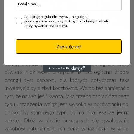
Akceptuję regulamin i wyrażam zgodę na
przetwarzanie powyższych danych osobowych w celu
otrzymywania newslettera.
fot. Termet
Zapisuję się!
Kotły kondensacyjne, instalacje fotowoltaiczne,
pompy ciepła… „Czyste powietrze” to program, który
otwiera możliwość przejścia na ekologiczne źródła
energii tym osobom, dla których dotychczas taka
inwestycja była zbyt kosztowna. Warto też pamiętać o
tym, że nawet jeśli kwota, jaką trzeba zapłacić za tego
typu urządzenia wciąż jest wysoka w porównaniu np.
do kotłów starszego typu, to ma ona jeszcze jedną
zaletę. Otóż w dobie kurczących się gwałtownie
zasobów naturalnych, ich cena wciąż idzie w górę.