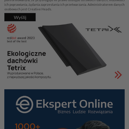
ich poprawiania, żądania zaprzestania ich przetwarzania. Administratorem danych
osobowych jest Creative Heads.
Wyślij