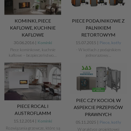
KOMINKI, PIECE
PIECE PODAJNIKOWE Z
KAFLOWE, KUCHNIE
PALNIKIEM
KAFLOWE
RETORTOWYM
30.06.2016 |
Kominki
15.07.2015 |
Piece, kotły
Piece kominkowe, kuchnie
- W kotłach z podajnikiem
kaflowe – bezpieczeństwo…
jednorazowy…
PIEC CZY KOCIOŁ W
PIECE ROCAL I
ASPEKCIE PRZEPISÓW
AUSTROFLAMM
PRAWNYCH
15.12.2014 |
Kominki
05.11.2025 |
Piece, kotły
Rozwiązania grzewcze, które są
W praktyce projektowej