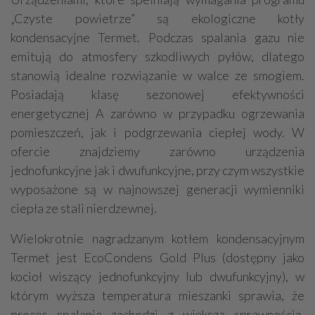
„Czyste powietrze” są ekologiczne kotły
kondensacyjne Termet. Podczas spalania gazu nie
emitują do atmosfery szkodliwych pyłów, dlatego
stanowią idealne rozwiązanie w walce ze smogiem.
Posiadają klasę sezonowej efektywności
energetycznej A zarówno w przypadku ogrzewania
pomieszczeń, jak i podgrzewania ciepłej wody. W
ofercie znajdziemy zarówno urządzenia
jednofunkcyjne jak i dwufunkcyjne, przy czym wszystkie
wyposażone są w najnowszej generacji wymienniki
ciepła ze stali nierdzewnej.
Wielokrotnie nagradzanym kotłem kondensacyjnym
Termet jest EcoCondens Gold Plus (dostępny jako
kocioł wiszący jednofunkcyjny lub dwufunkcyjny), w
którym wyższa temperatura mieszanki sprawia, że
proces spalania zachodzi z większą sprawnością.