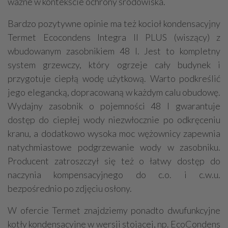
ważne w kontekście ochrony środowiska.
Bardzo pozytywne opinie ma też kocioł kondensacyjny
Termet Ecocondens Integra II PLUS (wiszący) z
wbudowanym zasobnikiem 48 l. Jest to kompletny
system grzewczy, który ogrzeje cały budynek i
przygotuje ciepłą wodę użytkową. Warto podkreślić
jego elegancką, dopracowaną w każdym calu obudowę.
Wydajny zasobnik o pojemności 48 l gwarantuje
dostęp do ciepłej wody niezwłocznie po odkręceniu
kranu, a dodatkowo wysoka moc wężownicy zapewnia
natychmiastowe podgrzewanie wody w zasobniku.
Producent zatroszczył się też o łatwy dostęp do
naczynia kompensacyjnego do c.o. i c.w.u.
bezpośrednio po zdjęciu osłony.
W ofercie Termet znajdziemy ponadto dwufunkcyjne
kotły kondensacyjne w wersji stojącej, np. EcoCondens