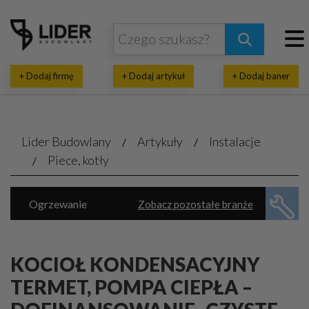
+ Dodaj firmę
+ Dodaj artykuł
+ Dodaj baner
Lider Budowlany
Artykuły
Instalacje
Piece, kotły
Ogrzewanie
Zobacz pozostałe branże
Energia ekologiczna
Klimatyzacja, wentylacja
Piece, kotły
KOCIOŁ KONDENSACYJNY
Rekuperacja, pompy ciepła
TERMET, POMPA CIEPŁA –
Wodno-kanalizacyjne usługi
Automatyka domowa