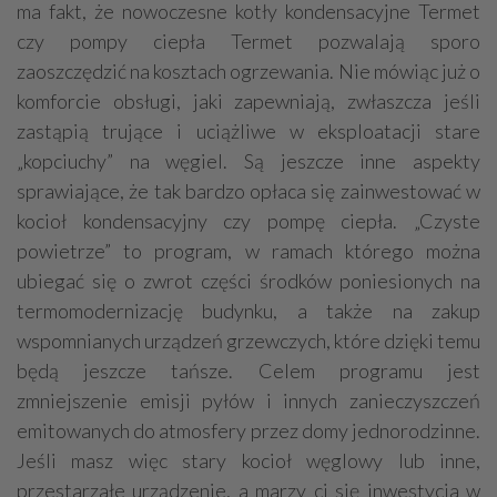
ma fakt, że nowoczesne kotły kondensacyjne Termet
czy pompy ciepła Termet pozwalają sporo
zaoszczędzić na kosztach ogrzewania. Nie mówiąc już o
komforcie obsługi, jaki zapewniają, zwłaszcza jeśli
zastąpią trujące i uciążliwe w eksploatacji stare
„kopciuchy” na węgiel. Są jeszcze inne aspekty
sprawiające, że tak bardzo opłaca się zainwestować w
kocioł kondensacyjny czy pompę ciepła. „Czyste
powietrze” to program, w ramach którego można
ubiegać się o zwrot części środków poniesionych na
termomodernizację budynku, a także na zakup
wspomnianych urządzeń grzewczych, które dzięki temu
będą jeszcze tańsze. Celem programu jest
zmniejszenie emisji pyłów i innych zanieczyszczeń
emitowanych do atmosfery przez domy jednorodzinne.
Jeśli masz więc stary kocioł węglowy lub inne,
przestarzałe urządzenie, a marzy ci się inwestycja w