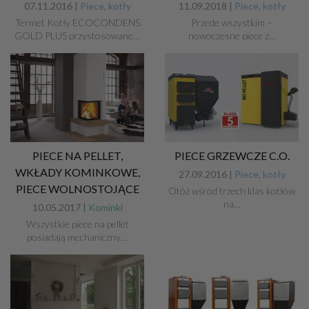
07.11.2016 |
Piece, kotły
11.09.2018 |
Piece, kotły
Termet Kotły ECOCONDENS
Przede wszystkim –
GOLD PLUS przystosowane…
nowoczesne piece z…
PIECE NA PELLET,
PIECE GRZEWCZE C.O.
WKŁADY KOMINKOWE,
27.09.2016 |
Piece, kotły
PIECE WOLNOSTOJĄCE
Otóż wśród trzech klas kotłów
na…
10.05.2017 |
Kominki
Wszystkie piece na pellet
posiadają mechaniczny…