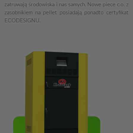
zatruwają środowiska i nas samych. Nowe piece c.o. z
zasobnikiem na pellet posiadają ponadto certyfikat
ECODESIGNU.