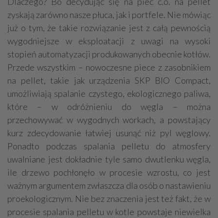
Dlaczego? Bo decydując się na piec c.o. na pellet
zyskają zarówno nasze płuca, jak i portfele. Nie mówiąc
już o tym, że takie rozwiązanie jest z całą pewnością
wygodniejsze w eksploatacji z uwagi na wysoki
stopień automatyzacji produkowanych obecnie kotłów.
Przede wszystkim – nowoczesne piece z zasobnikiem
na pellet, takie jak urządzenia SKP BIO Compact,
umożliwiają spalanie czystego, ekologicznego paliwa,
które – w odróżnieniu do węgla – można
przechowywać w wygodnych workach, a powstający
kurz zdecydowanie łatwiej usunąć niż pyl węglowy.
Ponadto podczas spalania pelletu do atmosfery
uwalniane jest dokładnie tyle samo dwutlenku węgla,
ile drzewo pochłonęło w procesie wzrostu, co jest
ważnym argumentem zwłaszcza dla osób o nastawieniu
proekologicznym. Nie bez znaczenia jest też fakt, że w
procesie spalania pelletu w kotle powstaje niewielka