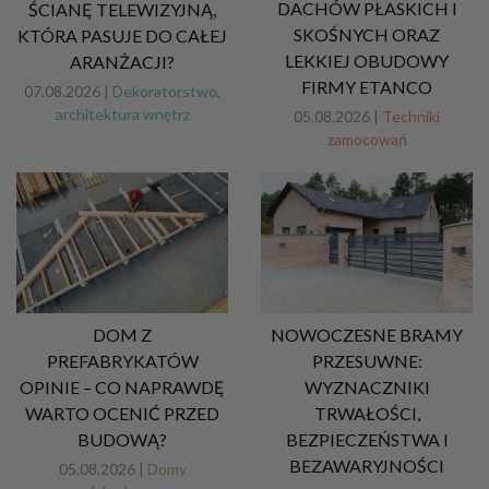
DACHÓW PŁASKICH I
ŚCIANĘ TELEWIZYJNĄ,
SKOŚNYCH ORAZ
KTÓRA PASUJE DO CAŁEJ
LEKKIEJ OBUDOWY
ARANŻACJI?
FIRMY ETANCO
07.08.2026 |
Dekoratorstwo,
architektura wnętrz
05.08.2026 |
Techniki
zamocowań
DOM Z
NOWOCZESNE BRAMY
PREFABRYKATÓW
PRZESUWNE:
OPINIE – CO NAPRAWDĘ
WYZNACZNIKI
WARTO OCENIĆ PRZED
TRWAŁOŚCI,
BUDOWĄ?
BEZPIECZEŃSTWA I
BEZAWARYJNOŚCI
05.08.2026 |
Domy