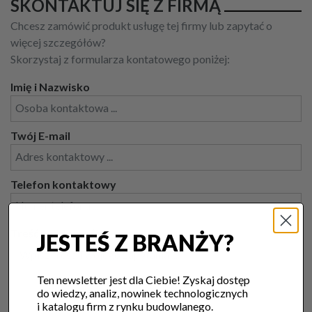
SKONTAKTUJ SIĘ Z FIRMĄ
Chcesz zamówić produkt usługę tej firmy lub zapytać o
więcej szczegółów?
Skorzystaj z formularza kontatowego poniżej:
Imię i Nazwisko
Twój E-mail
Telefon kontaktowy
Treść wiadomości
JESTEŚ Z BRANŻY?
Ten newsletter jest dla Ciebie! Zyskaj dostęp
do wiedzy, analiz, nowinek technologicznych
i katalogu firm z rynku budowlanego.