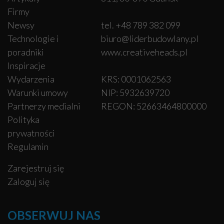
Firmy
Newsy
tel. +48 789 382 099
Technologie i
biuro@liderbudowlany.pl
poradniki
www.creativeheads.pl
Inspiracje
Wydarzenia
KRS: 0001062563
Warunki umowy
NIP: 5932639720
Partnerzy medialni
REGON: 52663464800000
Polityka
prywatności
Regulamin
Zarejestruj się
Zaloguj się
OBSERWUJ NAS