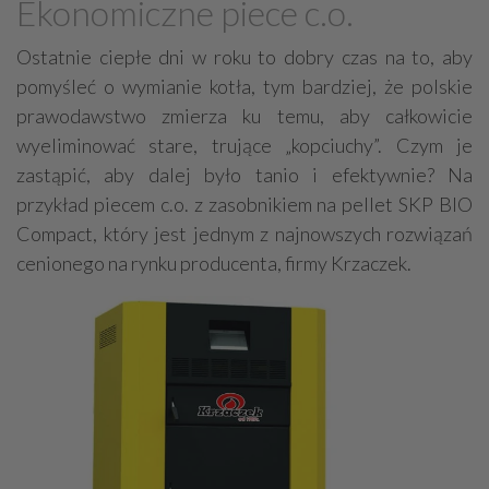
Ekonomiczne piece c.o.
Grzejniki
Hydraulika
Ostatnie ciepłe dni w roku to dobry czas na to, aby
Energetyczne instalacje, urządzenia
pomyśleć o wymianie kotła, tym bardziej, że polskie
Materiały hydrauliczne
prawodawstwo zmierza ku temu, aby całkowicie
Przeciwpożarowa ochrona, zabezpieczenia
wyeliminować stare, trujące „kopciuchy”. Czym je
Elektroinstalatorstwo
Systemy energooszczędne
zastąpić, aby dalej było tanio i efektywnie? Na
przykład piecem c.o. z zasobnikiem na pellet SKP BIO
Systemy nawilżania powietrza
Systemy odwodnień
Compact, który jest jednym z najnowszych rozwiązań
Elektryczne materiały
Przemysłowe instalacje
cenionego na rynku producenta, firmy Krzaczek.
Alarmowe systemy, monitoring
Hydrotechnika
Kable, przewody
Odkurzacze centralne