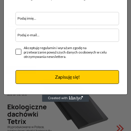
Wyrażam zgodę na przetwarzanie moich danych osobowych zgodnie z ustawą o
ochronie danych osobowych w związku z wysłaniem formularza. Podanie danych
Akceptuję regulamin i wyrażam zgodę na
jest dobrowolne, ale niezbędne do przetworzenia zapytania. Zostałem/am
przetwarzanie powyższych danych osobowych w celu
poinformowany/a, że przysługuje mi prawo dostępu do swoich danych, możliwości
otrzymywania newslettera.
ich poprawiania, żądania zaprzestania ich przetwarzania. Administratorem danych
osobowych jest Creative Heads.
Wyślij
Zapisuję się!