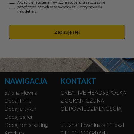
Akceptuję regulamin i wyrażam zgodę na przetwarzanie
powyższych danych osobowych w celu otrzymywania
newslettera.
Zapisuję się!
NAWIGACJA
KONTAKT
Strona główna
CREATIVE HEADS SPÓŁKA
Dodaj firmę
Z OGRANICZONĄ
Dodaj artykuł
ODPOWIEDZIALNOŚCIĄ
Dodaj baner
Dodaj remarketing
ul. Jana Heweliusza 11 lokal
Artykuły
811, 80-890 Gdańsk