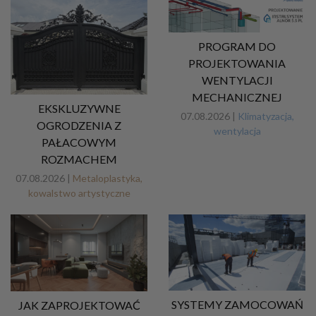
PROGRAM DO
PROJEKTOWANIA
WENTYLACJI
MECHANICZNEJ
EKSKLUZYWNE
07.08.2026 |
Klimatyzacja,
OGRODZENIA Z
wentylacja
PAŁACOWYM
ROZMACHEM
07.08.2026 |
Metaloplastyka,
kowalstwo artystyczne
SYSTEMY ZAMOCOWAŃ
JAK ZAPROJEKTOWAĆ