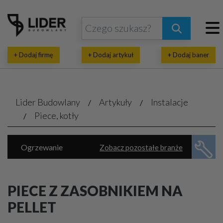
+ Dodaj firmę
+ Dodaj artykuł
+ Dodaj baner
Lider Budowlany
Artykuły
Instalacje
Piece, kotły
Ogrzewanie
Zobacz pozostałe branże
Energia ekologiczna
Klimatyzacja, wentylacja
Piece, kotły
PIECE Z ZASOBNIKIEM NA
Rekuperacja, pompy ciepła
PELLET
Wodno-kanalizacyjne usługi
Automatyka domowa