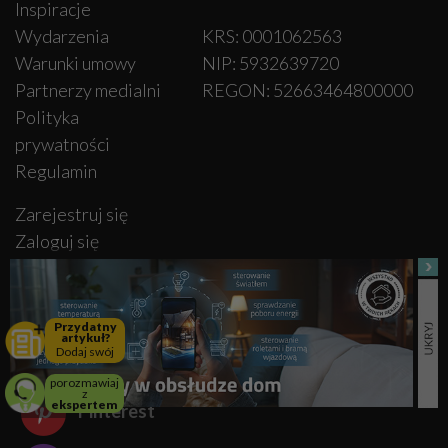
Inspiracje
Wydarzenia
KRS: 0001062563
Warunki umowy
NIP: 5932639720
Partnerzy medialni
REGON: 52663464800000
Polityka
prywatności
Regulamin
Zarejestruj się
Zaloguj się
OBSERWUJ NAS
Przydatny
artykuł?
Dodaj swój
Facebook
porozmawiaj
z
ekspertem
Pinterest