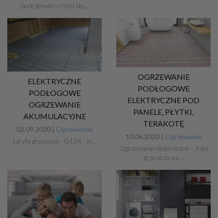
podczerwień różni się…
OGRZEWANIE
ELEKTRYCZNE
PODŁOGOWE
PODŁOGOWE
ELEKTRYCZNE POD
OGRZEWANIE
PANELE, PŁYTKI,
AKUMULACYJNE
TERAKOTĘ
02.09.2020 |
Ogrzewanie
10.06.2020 |
Ogrzewanie
taryfa grzewcza - G12R - w…
Ogrzewanie elektryczne – folia
grzewcza na…