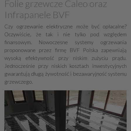
Folie grzewcze Caleo oraz
Grzejniki
Hydraulika
Infrapanele BVF
Energetyczne instalacje, urządzenia
Materiały hydrauliczne
Czy ogrzewanie elektryczne może być opłacalne?
Oczywiście, że tak i nie tylko pod względem
Przeciwpożarowa ochrona, zabezpieczenia
finansowym. Nowoczesne systemy ogrzewania
Elektroinstalatorstwo
Systemy energooszczędne
proponowane przez firmę BVF Polska zapewniają
Systemy nawilżania powietrza
Systemy odwodnień
wysoką efektywność przy niskim zużyciu prądu.
Elektryczne materiały
Przemysłowe instalacje
Jednocześnie przy niskich kosztach inwestycyjnych
gwarantują długą żywotność i bezawaryjność systemu
Alarmowe systemy, monitoring
Hydrotechnika
grzewczego.
Kable, przewody
Odkurzacze centralne