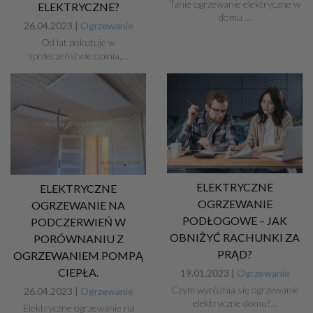
Tanie ogrzewanie elektryczne w
ELEKTRYCZNE?
domu ­…
26.04.2023 |
Ogrzewanie
Od lat pokutuje w
społeczeństwie opinia,…
ELEKTRYCZNE
ELEKTRYCZNE
OGRZEWANIE
OGRZEWANIE NA
PODŁOGOWE – JAK
PODCZERWIEŃ W
OBNIŻYĆ RACHUNKI ZA
PORÓWNANIU Z
PRĄD?
OGRZEWANIEM POMPĄ
CIEPŁA.
19.01.2023 |
Ogrzewanie
Czym wyróżnia się ogrzewanie
26.04.2023 |
Ogrzewanie
elektryczne domu?…
Elektryczne ogrzewanie na