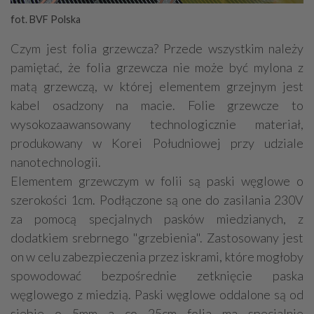
fot. BVF Polska
Czym jest folia grzewcza? Przede wszystkim należy
pamiętać, że folia grzewcza nie może być mylona z
matą grzewczą, w której elementem grzejnym jest
kabel osadzony na macie. Folie grzewcze to
wysokozaawansowany technologicznie materiał,
produkowany w Korei Południowej przy udziale
nanotechnologii.
Elementem grzewczym w folii są paski węglowe o
szerokości 1cm. Podłączone są one do zasilania 230V
za pomocą specjalnych pasków miedzianych, z
dodatkiem srebrnego "grzebienia". Zastosowany jest
on w celu zabezpieczenia przez iskrami, które mogłoby
spowodować bezpośrednie zetknięcie paska
węglowego z miedzią. Paski węglowe oddalone są od
siebie o 5mm a co 25cm folia ma specjalnie