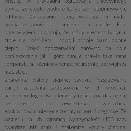
wnętrz. W przypadku ogrzewania tradycyjnego
powietrze ciepłe wędruje ku górze i stopniowo się
schładza. Ogrzewanie polega wówczas na ciągłej
wymianie powietrza zimnego na ciepłe. Fale
podczerwieni powodują, że każdy element budynku
staje się nośnikiem i powoli oddaje skumulowane
ciepło. Dzięki podczerwieni zarówno na dole
pomieszczenia jak i góry panuje prawie taka sama
temperatura. Różnica w temperaturze nie jest większa
niż 2 st. C.
Znakomite walory cieplne, szybkie rozgrzewanie
paneli zapewnia zastosowana w ich produkcji
nanotechnologia. Na elementy nośne znajdujące się
bezpośrednio pod zewnętrzną powierzchnią
epoksydową naniesione zostały nanoruki węglowe. Ze
względu na ich ogromną wytrzymałość (150 razy
twardsze niż stal) i znakomite walory cieplne,