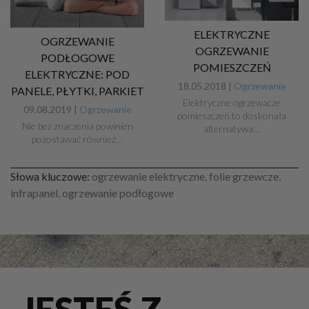
ELEKTRYCZNE
OGRZEWANIE
OGRZEWANIE
PODŁOGOWE
POMIESZCZEŃ
ELEKTRYCZNE: POD
18.05.2018 |
Ogrzewanie
PANELE, PŁYTKI, PARKIET
Elektryczne ogrzewacze
09.08.2019 |
Ogrzewanie
pomieszczeń to doskonała
Nie bez znaczenia powinien
alternatywa…
pozostawać również…
Słowa kluczowe:
ogrzewanie elektryczne, folie grzewcze,
infrapanel, ogrzewanie podłogowe
JESTEŚ Z