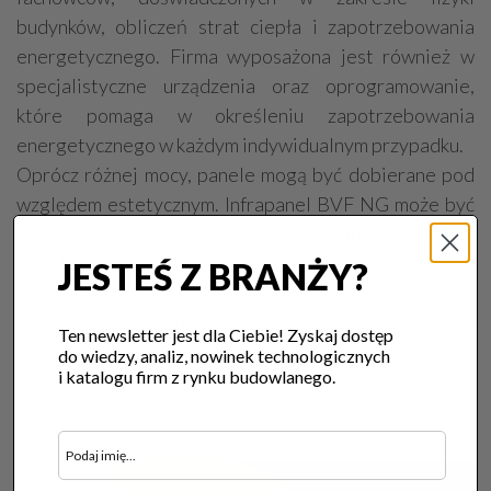
budynków, obliczeń strat ciepła i zapotrzebowania
energetycznego. Firma wyposażona jest również w
specjalistyczne urządzenia oraz oprogramowanie,
które pomaga w określeniu zapotrzebowania
energetycznego w każdym indywidualnym przypadku.
Oprócz różnej mocy, panele mogą być dobierane pod
względem estetycznym. Infrapanel BVF NG może być
wyposażony w cztery rodzaje panelu przedniego.
Standardem jest panel biały. Jednak w opcji dostępne
JESTEŚ Z BRANŻY?
są również panele z dowolnym nadrukiem lub panele
szklane białe i czarne. Panele dedykowane łazienkom
Ten newsletter jest dla Ciebie! Zyskaj dostęp
mogą być wyposażone w panel z lustrem.
do wiedzy, analiz, nowinek technologicznych
i katalogu firm z rynku budowlanego.