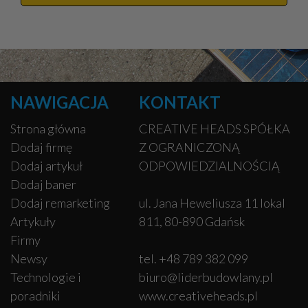
NAWIGACJA
KONTAKT
Strona główna
CREATIVE HEADS SPÓŁKA
Dodaj firmę
Z OGRANICZONĄ
Dodaj artykuł
ODPOWIEDZIALNOŚCIĄ
Dodaj baner
Dodaj remarketing
ul. Jana Heweliusza 11 lokal
Artykuły
811, 80-890 Gdańsk
Firmy
Newsy
tel. +48 789 382 099
Technologie i
biuro@liderbudowlany.pl
poradniki
www.creativeheads.pl