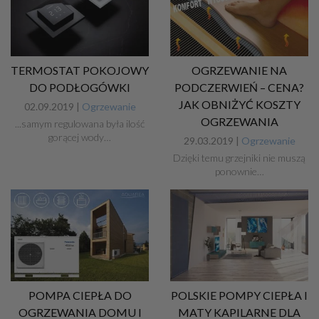
TERMOSTAT POKOJOWY
OGRZEWANIE NA
DO PODŁOGÓWKI
PODCZERWIEŃ – CENA?
JAK OBNIŻYĆ KOSZTY
02.09.2019 |
Ogrzewanie
OGRZEWANIA
...samym regulowana była ilość
gorącej wody…
29.03.2019 |
Ogrzewanie
Dzięki temu grzejniki nie muszą
ponownie…
POMPA CIEPŁA DO
POLSKIE POMPY CIEPŁA I
OGRZEWANIA DOMU I
MATY KAPILARNE DLA