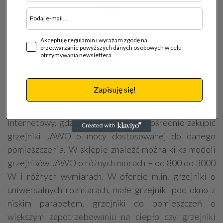
Fot. TAYA
Akceptuję regulamin i wyrażam zgodę na
przetwarzanie powyższych danych osobowych w celu
otrzymywania newslettera.
Gdzie kupić energooszczędne grzejniki
Zapisuję się!
elektryczne?
Z myślą o klientach firma TAYA stworzyła sklep
internetowy, gdzie klient może bezpośrednio zakupić
grzejniki JAWO o mocy dostosowanej do danego
pomieszczenia. W sklepie znaleźć można kilka modeli
grzejników JAWO o różnych mocach – od 800 do 3000
W i różnych wymiarach. W ofercie m.in. grzejniki o
uniwersalnych rozmiarach, małe grzejniki pod okno z
niskim parapetem, grzejniki do pomieszczeń o
większym zapotrzebowaniu na ciepło czy grzejniki