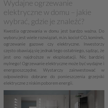
Wydajne ogrzewanie
Grzejniki
Hydraulika
elektryczne w domu – jakie
Energetyczne instalacje, urządzenia
wybrać, gdzie je znaleźć?
Materiały hydrauliczne
Przeciwpożarowa ochrona, zabezpieczenia
Kwestia ogrzewania w domu jest bardzo ważna. Do
wyboru jest wiele rozwiązań, m.in. kocioł CO, kominek,
Elektroinstalatorstwo
Systemy energooszczędne
ogrzewanie gazowe czy elektryczne. Inwestorzy
Systemy nawilżania powietrza
Systemy odwodnień
często obawiają się jednak tego ostatniego, sądząc, że
Elektryczne materiały
Przemysłowe instalacje
jest ono najdroższe w eksploatacji. Nic bardziej
Alarmowe systemy, monitoring
Hydrotechnika
mylnego! Ogrzewanie elektryczne może być wydajne i
energooszczędne. Wystarczy zainwestować w
Kable, przewody
Odkurzacze centralne
odpowiednio dobrane do pomieszczenia grzejniki
elektryczne z niskim poborem energii.