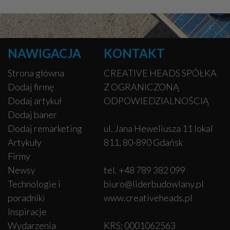
NAWIGACJA
KONTAKT
Strona główna
CREATIVE HEADS SPÓŁKA
Dodaj firmę
Z OGRANICZONĄ
Dodaj artykuł
ODPOWIEDZIALNOŚCIĄ
Dodaj baner
Dodaj remarketing
ul. Jana Heweliusza 11 lokal
Artykuły
811, 80-890 Gdańsk
Firmy
Newsy
tel. +48 789 382 099
Technologie i
biuro@liderbudowlany.pl
poradniki
www.creativeheads.pl
Inspiracje
Wydarzenia
KRS: 0001062563