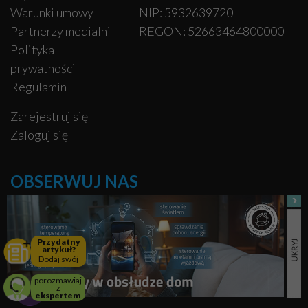
Warunki umowy
NIP: 5932639720
Partnerzy medialni
REGON: 52663464800000
Polityka
prywatności
Regulamin
Zarejestruj się
Zaloguj się
OBSERWUJ NAS
Facebook
Przydatny
artykuł?
Pinterest
Dodaj swój
porozmawiaj
Instagram
z
ekspertem