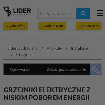
+ Dodaj firmę
+ Dodaj artykuł
+ Dodaj baner
Lider Budowlany
Artykuły
Instalacje
Grzejniki
Ogrzewanie
Zobacz pozostałe branże
Energia ekologiczna
Klimatyzacja, wentylacja
Piece, kotły
GRZEJNIKI ELEKTRYCZNE Z
Rekuperacja, pompy ciepła
NISKIM POBOREM ENERGII
Wodno-kanalizacyjne usługi
Automatyka domowa