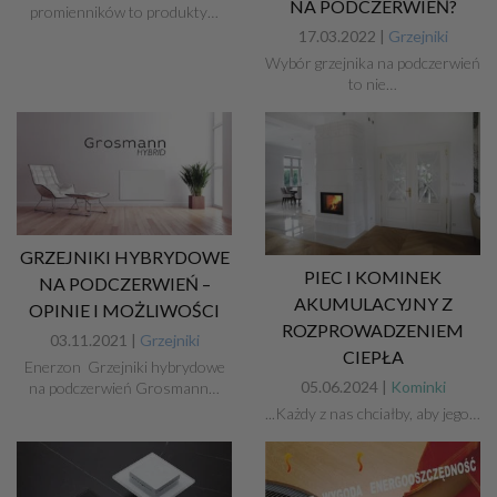
NA PODCZERWIEŃ?
promienników to produkty…
17.03.2022 |
Grzejniki
Wybór grzejnika na podczerwień
to nie…
GRZEJNIKI HYBRYDOWE
PIEC I KOMINEK
NA PODCZERWIEŃ –
AKUMULACYJNY Z
OPINIE I MOŻLIWOŚCI
ROZPROWADZENIEM
03.11.2021 |
Grzejniki
CIEPŁA
Enerzon Grzejniki hybrydowe
05.06.2024 |
Kominki
na podczerwień Grosmann…
...Każdy z nas chciałby, aby jego…