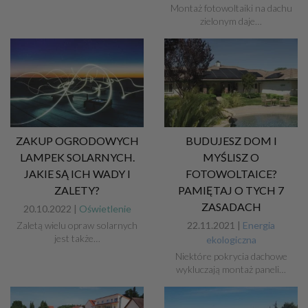
Montaż fotowoltaiki na dachu
zielonym daje…
ZAKUP OGRODOWYCH
BUDUJESZ DOM I
LAMPEK SOLARNYCH.
MYŚLISZ O
JAKIE SĄ ICH WADY I
FOTOWOLTAICE?
ZALETY?
PAMIĘTAJ O TYCH 7
ZASADACH
20.10.2022 |
Oświetlenie
Zaletą wielu opraw solarnych
22.11.2021 |
Energia
jest także…
ekologiczna
Niektóre pokrycia dachowe
wykluczają montaż paneli…