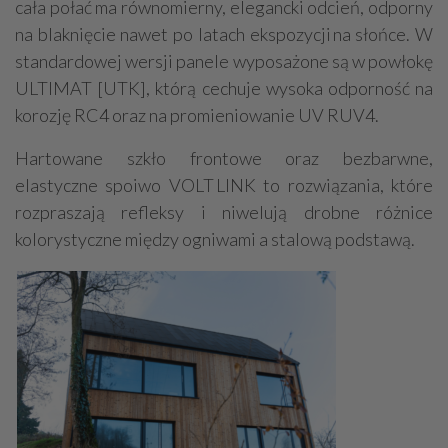
cała połać ma równomierny, elegancki odcień, odporny
na blaknięcie nawet po latach ekspozycji na słońce. W
standardowej wersji panele wyposażone są w powłokę
ULTIMAT [UTK], którą cechuje wysoka odporność na
korozję RC4 oraz na promieniowanie UV RUV4.
Hartowane szkło frontowe oraz bezbarwne,
elastyczne spoiwo VOLT LINK to rozwiązania, które
rozpraszają refleksy i niwelują drobne różnice
kolorystyczne między ogniwami a stalową podstawą.