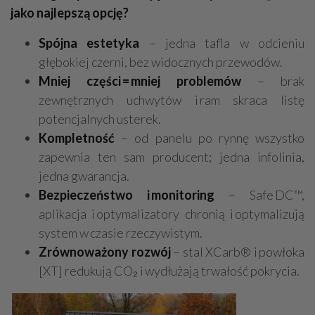
jako najlepszą opcję?
Spójna estetyka
– jedna tafla w odcieniu
głębokiej czerni, bez widocznych przewodów.
Mniej części = mniej problemów
– brak
zewnętrznych uchwytów i ram skraca listę
potencjalnych usterek.
Kompletność
– od panelu po rynnę wszystko
zapewnia ten sam producent; jedna infolinia,
jedna gwarancja.
Bezpieczeństwo i monitoring
– Safe DC™,
aplikacja i optymalizatory chronią i optymalizują
system w czasie rzeczywistym.
Zrównoważony rozwój
– stal XCarb® i powłoka
[XT] redukują CO₂ i wydłużają trwałość pokrycia.