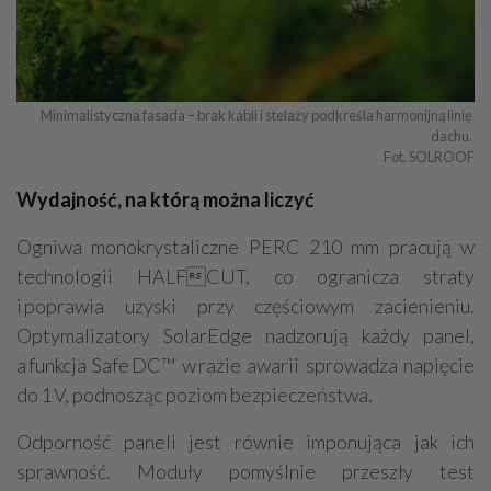
Minimalistyczna fasada – brak kabli i stelaży podkreśla harmonijną linię 
dachu. 

Fot. SOLROOF
Wydajność, na którą można liczyć
Ogniwa monokrystaliczne PERC 210 mm pracują w
technologii HALFCUT, co ogranicza straty
i poprawia uzyski przy częściowym zacienieniu.
Optymalizatory SolarEdge nadzorują każdy panel,
a funkcja Safe DC™ w razie awarii sprowadza napięcie
do 1 V, podnosząc poziom bezpieczeństwa.
Odporność paneli jest równie imponująca jak ich
sprawność. Moduły pomyślnie przeszły test