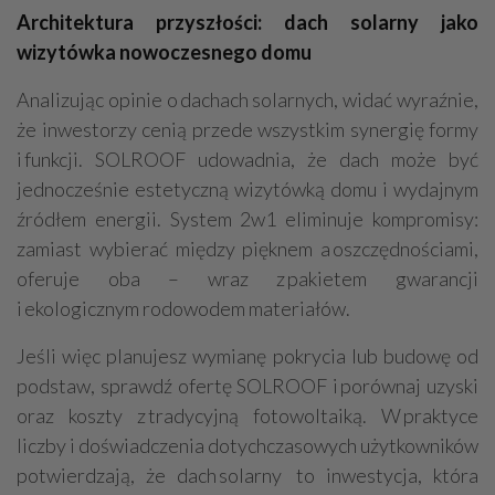
Architektura przyszłości: dach solarny jako
wizytówka nowoczesnego domu
Analizując opinie o dachach solarnych, widać wyraźnie,
że inwestorzy cenią przede wszystkim synergię formy
i funkcji. SOLROOF udowadnia, że dach może być
jednocześnie estetyczną wizytówką domu i wydajnym
źródłem energii. System 2w1 eliminuje kompromisy:
zamiast wybierać między pięknem a oszczędnościami,
oferuje oba – wraz z pakietem gwarancji
i ekologicznym rodowodem materiałów.
Jeśli więc planujesz wymianę pokrycia lub budowę od
podstaw, sprawdź ofertę SOLROOF i porównaj uzyski
oraz koszty z tradycyjną fotowoltaiką. W praktyce
liczby i doświadczenia dotychczasowych użytkowników
potwierdzają, że dach solarny to inwestycja, która