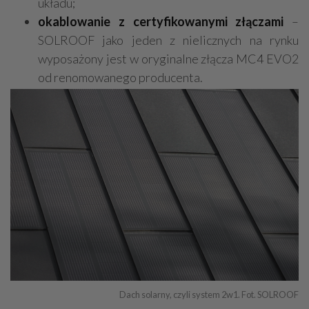
układu;
okablowanie z certyfikowanymi złączami
–
SOLROOF jako jeden z nielicznych na rynku
wyposażony jest w oryginalne złącza MC4 EVO2
od renomowanego producenta.
Dach solarny, czyli system 2w1. Fot. SOLROOF