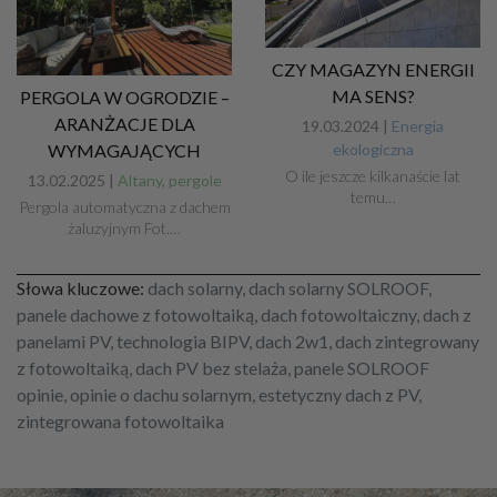
CZY MAGAZYN ENERGII
MA SENS?
PERGOLA W OGRODZIE –
ARANŻACJE DLA
19.03.2024 |
Energia
ekologiczna
WYMAGAJĄCYCH
O ile jeszcze kilkanaście lat
13.02.2025 |
Altany, pergole
temu…
Pergola automatyczna z dachem
żaluzyjnym Fot.…
Słowa kluczowe:
dach solarny, dach solarny SOLROOF,
panele dachowe z fotowoltaiką, dach fotowoltaiczny, dach z
panelami PV, technologia BIPV, dach 2w1, dach zintegrowany
z fotowoltaiką, dach PV bez stelaża, panele SOLROOF
opinie, opinie o dachu solarnym, estetyczny dach z PV,
zintegrowana fotowoltaika