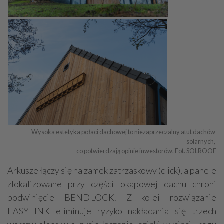
Wysoka estetyka połaci dachowej to niezaprzeczalny atut dachów 
solarnych, 

co potwierdzają opinie inwestorów. Fot. SOLROOF
Arkusze łączy się na zamek zatrzaskowy (click), a panele
zlokalizowane przy części okapowej dachu chroni
podwinięcie BEND LOCK. Z kolei rozwiązanie
EASY LINK eliminuje ryzyko nakładania się trzech