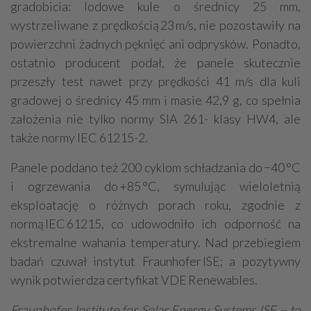
gradobicia: lodowe kule o średnicy 25 mm,
wystrzeliwane z prędkością 23 m/s, nie pozostawiły na
powierzchni żadnych pęknięć ani odprysków. Ponadto,
ostatnio producent podał, że panele skutecznie
przeszły test nawet przy prędkości 41 m/s dla kuli
gradowej o średnicy 45 mm i masie 42,9 g, co spełnia
założenia nie tylko normy SIA 261- klasy HW4, ale
także normy IEC 61215-2.
Panele poddano też 200 cyklom schładzania do −40 °C
i ogrzewania do +85 °C, symulując wieloletnią
eksploatację o różnych porach roku, zgodnie z
normą IEC 61215, co udowodniło ich odporność na
ekstremalne wahania temperatury. Nad przebiegiem
badań czuwał instytut Fraunhofer ISE; a pozytywny
wynik potwierdza certyfikat VDE Renewables.
Fraunhofer Institute for Solar Energy Systems ISE – to