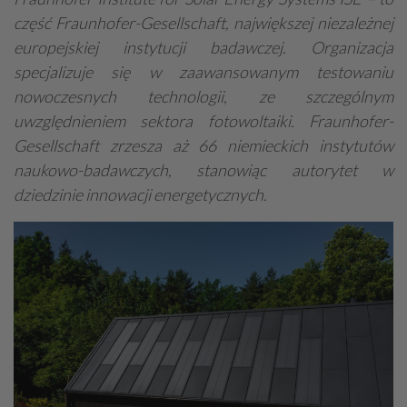
część Fraunhofer-Gesellschaft, największej niezależnej
europejskiej instytucji badawczej. Organizacja
specjalizuje się w zaawansowanym testowaniu
nowoczesnych technologii, ze szczególnym
uwzględnieniem sektora fotowoltaiki. Fraunhofer-
Gesellschaft zrzesza aż 66 niemieckich instytutów
naukowo-badawczych, stanowiąc autorytet w
dziedzinie innowacji energetycznych.