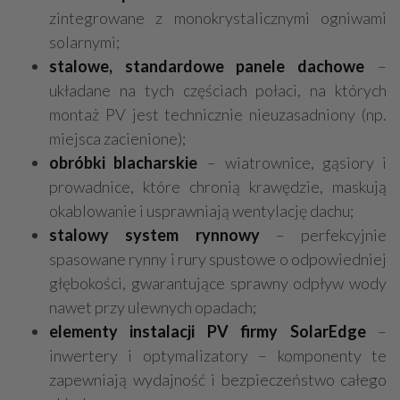
zintegrowane z monokrystalicznymi ogniwami
solarnymi;
stalowe, standardowe panele dachowe
–
układane na tych częściach połaci, na których
montaż PV jest technicznie nieuzasadniony (np.
miejsca zacienione);
obróbki blacharskie
– wiatrownice, gąsiory i
prowadnice, które chronią krawędzie, maskują
okablowanie i usprawniają wentylację dachu;
stalowy system rynnowy
– perfekcyjnie
spasowane rynny i rury spustowe o odpowiedniej
głębokości, gwarantujące sprawny odpływ wody
nawet przy ulewnych opadach;
elementy instalacji PV firmy SolarEdge
–
inwertery i optymalizatory – komponenty te
zapewniają wydajność i bezpieczeństwo całego