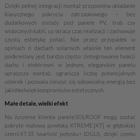
Dzięki pełnej integracji montaż przypomina układanie
klasycznego pokrycia zatrzaskowego – bez
dodatkowych stelaży pod panele PV, śrub czy
widocznych kabli, co skraca czas realizacji i zachowuje
czystą estetykę połaci. Nie przez przypadek w
opiniach o dachach solarnych właśnie ten element
podkreślany jest bardzo często: zintegrowanie funkcji
dachu i elektrowni w jednym, eleganckim panelu
upraszcza montaż, ogranicza liczbę potencjalnych
usterek i pozwala cieszyć się odnawialną energią bez
jakichkolwiek kompromisów estetycznych.
Małe detale, wielki efekt
Na życzenie klienta panele SOLROOF mogą zostać
pokryte matową powłoką XTREME [XT] w głębokiej
czerni XT 33 (wartość połysku < 10 GU), dzięki czemu