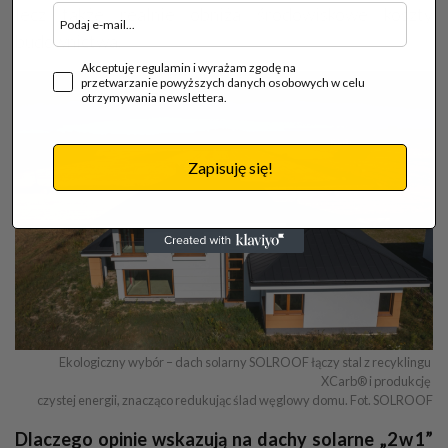
lecz także realnie obniża środowiskowe koszty
budownictwa.
Akceptuję regulamin i wyrażam zgodę na
przetwarzanie powyższych danych osobowych w celu
otrzymywania newslettera.
Zapisuję się!
Ekologiczny wybór – dach solarny SOLROOF łączy stal z recyklingu 
XCarb® i produkcję 

czystej energii, znacząco redukując ślad węglowy domu. Fot. SOLROOF
Dlaczego opinie wskazują na dachy solarne „2 w 1”