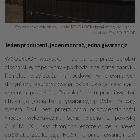
Czyste krawędzie okapu – detal BEND LOCK chroni brzeg i podkreśla 
estetykę. Fot. SOLROOF
Jeden producent, jeden montaż, jedna gwarancja
W SOLROOF wszystko – od paneli, przez obróbki
blacharskie, aż po rynny – pochodzi z tej samej fabryki.
Komplet przyjeżdża na budowę w drewnianych
skrzyniach, a autoryzowana ekipa układa cały dach
w jednym podejściu . Po zakończeniu prac inwestor
otrzymuje jedną kartę gwarancyjną: 25 lat na cały
system 2w1, bez przerzucania odpowiedzialności
między wykonawcami. Sama blacha z powłoką
XTREME [XT] jest chroniona jeszcze dłużej – nawet
do 60 lat przed korozją (RC5+) i promieniowaniem UV