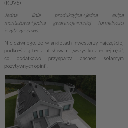
(RUV5) .
Jedna linia produkcyjna + jedna ekipa
montażowa + jedna gwarancja = mniej formalności
i szybszy serwis.
Nic dziwnego, że w ankietach inwestorzy najczęściej
podkreślają ten atut słowami „wszystko z jednej ręki”,
co dodatkowo przysparza dachom solarnym
pozytywnych opinii.