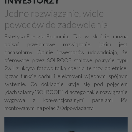
INWESTORZY
Grzejniki
Hydraulika
Jedno rozwiązanie, wiele
Energetyczne instalacje, urządzenia
powodów do zadowolenia
Materiały hydrauliczne
Przeciwpożarowa ochrona, zabezpieczenia
Estetyka. Energia. Ekonomia. Tak w skrócie można
opisać przełomowe rozwiązanie, jakim jest
Elektroinstalatorstwo
Systemy energooszczędne
dach solarny. Opinie inwestorów udowadniają, że
Systemy nawilżania powietrza
Systemy odwodnień
oferowane przez SOLROOF stalowe pokrycie typu
Elektryczne materiały
Przemysłowe instalacje
2w1 z ukrytą fotowoltaiką spełnia te trzy obietnice,
Alarmowe systemy, monitoring
Hydrotechnika
łącząc funkcję dachu i elektrowni w jednym, spójnym
systemie. Co dokładnie kryje się pod pojęciem
Kable, przewody
Odkurzacze centralne
„dach solarny” SOLROOF i dlaczego takie rozwiązanie
wygrywa z konwencjonalnymi panelami PV
montowanymi na połaci? Odpowiadamy!