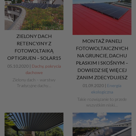
ZIELONY DACH
MONTAŻ PANELI
RETENCYJNY Z
FOTOWOLTAICZNYCH
FOTOWOLTAIKĄ
NA GRUNCIE, DACHU
OPTIGRUEN – SOLAR15
PŁASKIM I SKOŚNYM –
05.10.2020 |
Dachy, pokrycia
DOWIEDZ SIĘ WIĘCEJ
dachowe
ZANIM ZDECYDUJESZ
Zielony dach – warstwy
Tradycyjne dachy…
01.09.2020 |
Energia
ekologiczna
Takie rozwiązanie to przede
wszystkim niski…