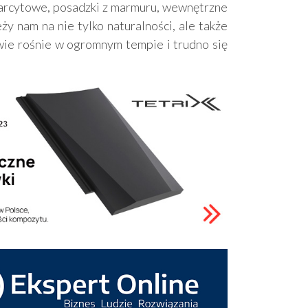
warcytowe, posadzki z marmuru, wewnętrzne
ży nam na nie tylko naturalności, ale także
wie rośnie w ogromnym tempie i trudno się