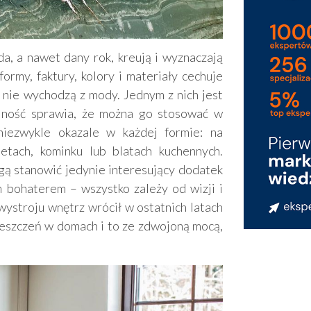
a, a nawet dany rok, kreują i wyznaczają
ormy, faktury, kolory i materiały cechuje
 nie wychodzą z mody. Jednym z nich jest
alność sprawia, że można go stosować w
niezwykle okazale w każdej formie: na
etach, kominku lub blatach kuchennych.
ą stanowić jedynie interesujący dodatek
 bohaterem – wszystko zależy od wizji i
wystroju wnętrz wrócił w ostatnich latach
mieszczeń w domach i to ze zdwojoną mocą,