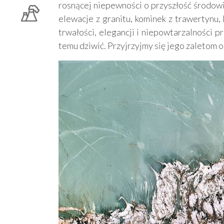
rosnącej niepewności o przyszłość środow
elewacje z granitu, kominek z trawertynu, 
trwałości, elegancji i niepowtarzalności
temu dziwić. Przyjrzyjmy się jego zaletom 