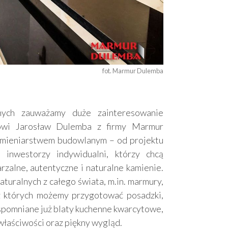
fot. Marmur Dulemba
nych zauważamy duże zainteresowanie
ówi Jarosław Dulemba z firmy Marmur
amieniarstwem budowlanym – od projektu
inwestorzy indywidualni, którzy chcą
alne, autentyczne i naturalne kamienie.
turalnych z całego świata, m.in. marmury,
 z których możemy przygotować posadzki,
wspomniane już blaty kuchenne kwarcytowe,
 właściwości oraz piękny wygląd.