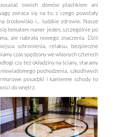
posażać swoich domów plastikiem ani
wagę zwraca się na to, z czego powstały
na środowisko i… ludzkie zdrowie. Nasze
 się tematem numer jeden, szczególnie po
ama, ale nabrała nowego znaczenia. Dziś
ejsca schronienia, relaksu, bezpieczne
eniamy czas spędzony we własnych czterech
dłogi czy też okładziny na ściany, staramy
w niewiadomego pochodzenia, szkodliwych
armurowe posadzki i kamienne schody to
ości do wnętrz.