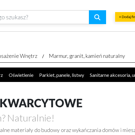
+ Dodaj f
sażenie Wnętrz
Marmur, granit, kamień naturalny
rz
Oświetlenie
Parkiet, panele, listwy
Sanitarne akcesoria, 
okucia, akcesoria
Plisy, rolety, żaluzje
Kominki
Schody, akc
ęcze, balustrady, barierki
Płytki, glazura, terakota
Dywany, w
E KWARCYTOWE
? Naturalnie!
ralne materiały do budowy oraz wykańczania domów i mies