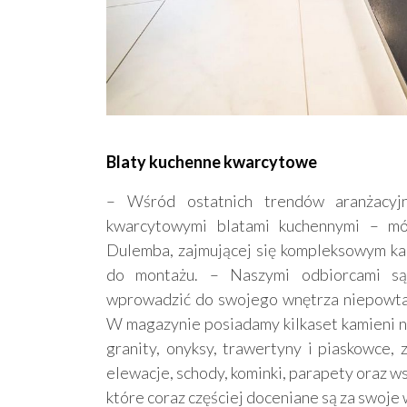
Blaty kuchenne kwarcytowe
– Wśród ostatnich trendów aranżacyj
kwarcytowymi blatami kuchennymi – m
Dulemba, zajmującej się kompleksowym k
do montażu. – Naszymi odbiorcami są 
wprowadzić do swojego wnętrza niepowtarz
W magazynie posiadamy kilkaset kamieni na
granity, onyksy, trawertyny i piaskowce,
elewacje, schody, kominki, parapety oraz 
które coraz częściej doceniane są za swoje