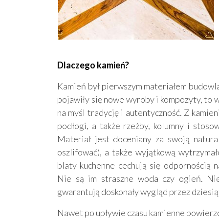
Dlaczego kamień?
Kamień był pierwszym materiałem budowlany
pojawiły się nowe wyroby i kompozyty, to 
na myśl tradycję i autentyczność. Z kamien
podłogi, a także rzeźby, kolumny i stos
Materiał jest doceniany za swoją natura
oszlifować), a także wyjątkową wytrzyma
blaty kuchenne cechują się odpornością n
Nie są im straszne woda czy ogień. Nie
gwarantują doskonały wygląd przez dziesiąt
Nawet po upływie czasu kamienne powierzc