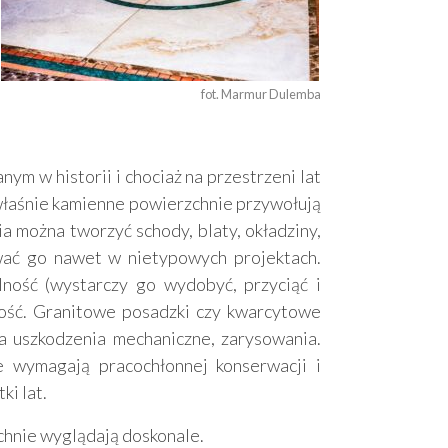
fot. Marmur Dulemba
m w historii i chociaż na przestrzeni lat
właśnie kamienne powierzchnie przywołują
ia można tworzyć schody, blaty, okładziny,
ować go nawet w nietypowych projektach.
lność (wystarczy go wydobyć, przyciąć i
łość. Granitowe posadzki czy kwarcytowe
a uszkodzenia mechaniczne, zarysowania.
 wymagają pracochłonnej konserwacji i
ki lat.
hnie wyglądają doskonale.