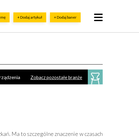
irmę
+ Dodaj artykuł
+ Dodaj baner
urządzenia
Zobacz pozostałe branże
esoria
ykładziny
Sztukateria
zkań. Ma to szczególne znaczenie w czasach