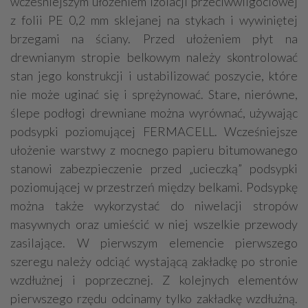
wcześniejszym ułożeniem izolacji przeciwwilgociowej
z folii PE 0,2 mm sklejanej na stykach i wywiniętej
brzegami na ściany. Przed ułożeniem płyt na
drewnianym stropie belkowym należy skontrolować
stan jego konstrukcji i ustabilizować poszycie, które
nie może uginać się i sprężynować. Stare, nierówne,
ślepe podłogi drewniane można wyrównać, używając
podsypki poziomującej FERMACELL. Wcześniejsze
ułożenie warstwy z mocnego papieru bitumowanego
stanowi zabezpieczenie przed „ucieczką” podsypki
poziomującej w przestrzeń między belkami. Podsypkę
można także wykorzystać do niwelacji stropów
masywnych oraz umieścić w niej wszelkie przewody
zasilające. W pierwszym elemencie pierwszego
szeregu należy odciąć wystającą zakładkę po stronie
wzdłużnej i poprzecznej. Z kolejnych elementów
pierwszego rzędu odcinamy tylko zakładkę wzdłużną.