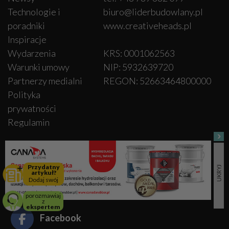
Technologie i
biuro@liderbudowlany.pl
poradniki
www.creativeheads.pl
Inspiracje
Wydarzenia
KRS: 0001062563
Warunki umowy
NIP: 5932639720
Partnerzy medialni
REGON: 52663464800000
Polityka
prywatności
Regulamin
Zarejestruj się
Zaloguj się
Przydatny
artykuł?
Dodaj swój
OBSERWUJ NAS
porozmawiaj
z
ekspertem
Facebook