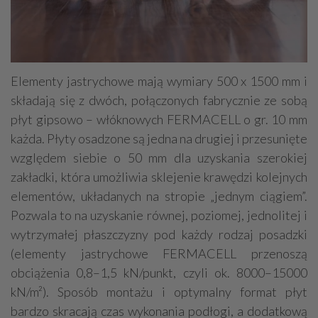
Elementy jastrychowe mają wymiary 500 x 1500 mm i
składają się z dwóch, połączonych fabrycznie ze sobą
płyt gipsowo – włóknowych FERMACELL o gr. 10 mm
każda. Płyty osadzone są jedna na drugiej i przesunięte
względem siebie o 50 mm dla uzyskania szerokiej
zakładki, która umożliwia sklejenie krawędzi kolejnych
elementów, układanych na stropie „jednym ciągiem”.
Pozwala to na uzyskanie równej, poziomej, jednolitej i
wytrzymałej płaszczyzny pod każdy rodzaj posadzki
(elementy jastrychowe FERMACELL przenoszą
obciążenia 0,8–1,5 kN/punkt, czyli ok. 8000–15000
kN/m²). Sposób montażu i optymalny format płyt
bardzo skracają czas wykonania podłogi, a dodatkową