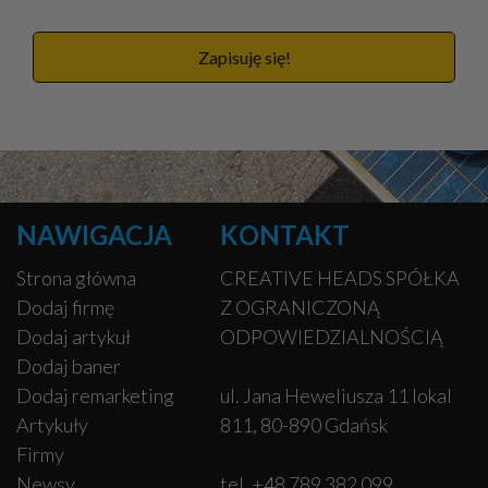
Zapisuję się!
NAWIGACJA
KONTAKT
Strona główna
CREATIVE HEADS SPÓŁKA
Dodaj firmę
Z OGRANICZONĄ
Dodaj artykuł
ODPOWIEDZIALNOŚCIĄ
Dodaj baner
Dodaj remarketing
ul. Jana Heweliusza 11 lokal
Artykuły
811, 80-890 Gdańsk
Firmy
Newsy
tel. +48 789 382 099