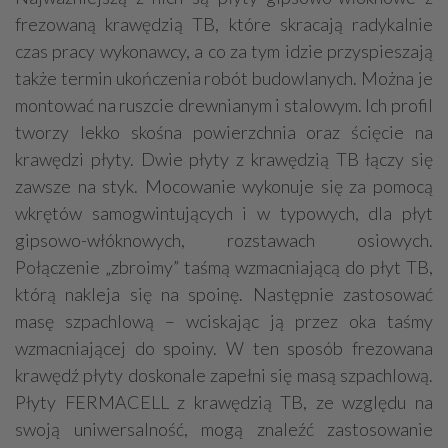
frezowaną krawędzią TB, które skracają radykalnie
czas pracy wykonawcy, a co za tym idzie przyspieszają
także termin ukończenia robót budowlanych. Można je
montować na ruszcie drewnianym i stalowym. Ich profil
tworzy lekko skośna powierzchnia oraz ścięcie na
krawędzi płyty. Dwie płyty z krawędzią TB łączy się
zawsze na styk. Mocowanie wykonuje się za pomocą
wkrętów samogwintujących i w typowych, dla płyt
gipsowo-włóknowych, rozstawach osiowych.
Połączenie „zbroimy” taśmą wzmacniającą do płyt TB,
którą nakleja się na spoinę. Następnie zastosować
masę szpachlową – wciskając ją przez oka taśmy
wzmacniającej do spoiny. W ten sposób frezowana
krawędź płyty doskonale zapełni się masą szpachlową.
Płyty FERMACELL z krawędzią TB, ze względu na
swoją uniwersalność, mogą znaleźć zastosowanie