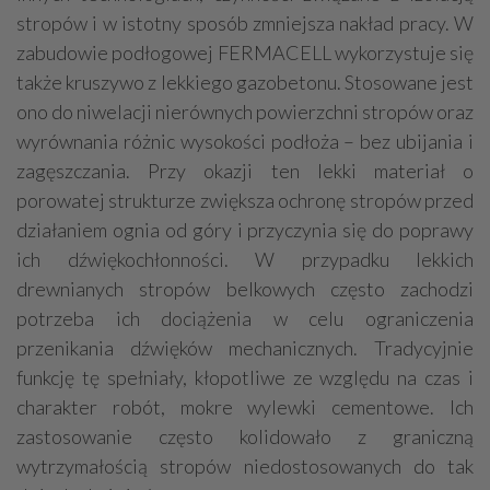
stropów i w istotny sposób zmniejsza nakład pracy. W
zabudowie podłogowej FERMACELL wykorzystuje się
także kruszywo z lekkiego gazobetonu. Stosowane jest
ono do niwelacji nierównych powierzchni stropów oraz
wyrównania różnic wysokości podłoża – bez ubijania i
zagęszczania. Przy okazji ten lekki materiał o
porowatej strukturze zwiększa ochronę stropów przed
działaniem ognia od góry i przyczynia się do poprawy
ich dźwiękochłonności. W przypadku lekkich
drewnianych stropów belkowych często zachodzi
potrzeba ich dociążenia w celu ograniczenia
przenikania dźwięków mechanicznych. Tradycyjnie
funkcję tę spełniały, kłopotliwe ze względu na czas i
charakter robót, mokre wylewki cementowe. Ich
zastosowanie często kolidowało z graniczną
wytrzymałością stropów niedostosowanych do tak