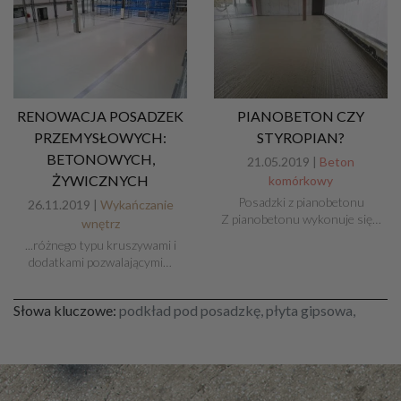
RENOWACJA POSADZEK
PIANOBETON CZY
PRZEMYSŁOWYCH:
STYROPIAN?
BETONOWYCH,
21.05.2019 |
Beton
ŻYWICZNYCH
komórkowy
Posadzki z pianobetonu
26.11.2019 |
Wykańczanie
Z pianobetonu wykonuje się…
wnętrz
...różnego typu kruszywami i
dodatkami pozwalającymi…
Słowa kluczowe:
podkład pod posadzkę, płyta gipsowa,