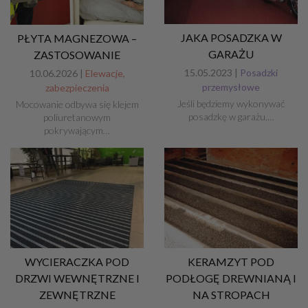
JAKA POSADZKA W
PŁYTA MAGNEZOWA –
GARAŻU
ZASTOSOWANIE
15.05.2023 |
Posadzki
10.06.2026 |
Elewacje,
przemysłowe
zabezpieczenia
Jeśli będziemy wykonywać
Mocowanie odbywa się klejem
posadzkę w garażu,…
poliuretanowym
pokrywającym…
WYCIERACZKA POD
KERAMZYT POD
DRZWI WEWNĘTRZNE I
PODŁOGĘ DREWNIANĄ I
ZEWNĘTRZNE
NA STROPACH