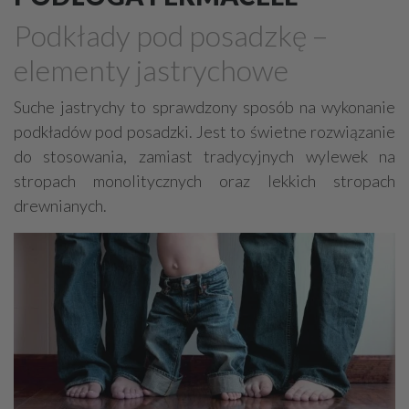
Drewno, konstrukcje drewniane
Podkłady pod posadzkę –
Farby, kleje, lakiery, emalie
Beton
elementy jastrychowe
Cegły, pustaki, bloczki
Szalunki, szalunki kartonowe
Techniki zamocowań
Kostka brukowa, granitowa
Suche jastrychy to sprawdzony sposób na wykonanie
podkładów pod posadzki. Jest to świetne rozwiązanie
Beton komórkowy
Kruszywa
Systemy kominowe
do stosowania, zamiast tradycyjnych wylewek na
Izolacje akustyczne
Składy budowlane
stropach monolitycznych oraz lekkich stropach
Stal, wyroby stalowe
Sklejki
Blachy
Szkło
drewnianych.
Tworzywa sztuczne
Styropian
System barw
Filtry
Metale