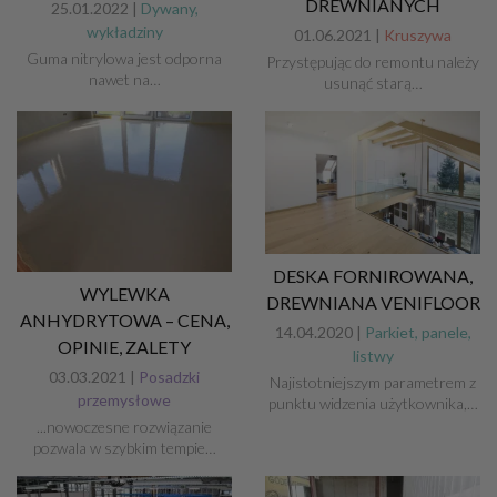
DREWNIANYCH
25.01.2022 |
Dywany,
wykładziny
01.06.2021 |
Kruszywa
Guma nitrylowa jest odporna
Przystępując do remontu należy
nawet na…
usunąć starą…
DESKA FORNIROWANA,
WYLEWKA
DREWNIANA VENIFLOOR
ANHYDRYTOWA – CENA,
14.04.2020 |
Parkiet, panele,
OPINIE, ZALETY
listwy
03.03.2021 |
Posadzki
Najistotniejszym parametrem z
przemysłowe
punktu widzenia użytkownika,…
...nowoczesne rozwiązanie
pozwala w szybkim tempie…