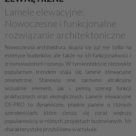
Drewno, konstrukcje drewniane
Lamele elewacyjne:
Farby, kleje, lakiery, emalie
Beton
Nowoczesne i funkcjonalne
Cegły, pustaki, bloczki
Szalunki, szalunki kartonowe
rozwiązanie architektoniczne
Techniki zamocowań
Kostka brukowa, granitowa
Beton komórkowy
Kruszywa
Systemy kominowe
Nowoczesna architektura skupia się już nie tylko na
estetyce budynków, ale także na ich funkcjonalności i
Izolacje akustyczne
Składy budowlane
zrównoważonym rozwoju. W tym kontekście niezwykle
Stal, wyroby stalowe
Sklejki
Blachy
Szkło
popularnym trendem stają się lamele elewacyjne
Tworzywa sztuczne
Styropian
System barw
zewnętrzne. Stanowią one zarówno atrakcyjny
Filtry
Metale
wizualnie element, jak i pełnią szereg funkcji
praktycznych oraz ekologicznych. Lamele elewacyjne
DS-PRO to dynamiczne, płaskie panele o różnych
szerokościach, które cieszą się coraz większą
popularnością w różnych projektach budowlanych. Ich
charakterystykę przybliżamy w artykule.