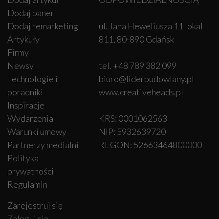
Dodaj baner
Dodaj remarketing
ul. Jana Heweliusza 11 lokal
Artykuły
811, 80-890 Gdańsk
Firmy
Newsy
tel. +48 789 382 099
Technologie i
biuro@liderbudowlany.pl
poradniki
www.creativeheads.pl
Inspiracje
Wydarzenia
KRS: 0001062563
Warunki umowy
NIP: 5932639720
Partnerzy medialni
REGON: 52663464800000
Polityka
prywatności
Regulamin
Zarejestruj się
Zaloguj się