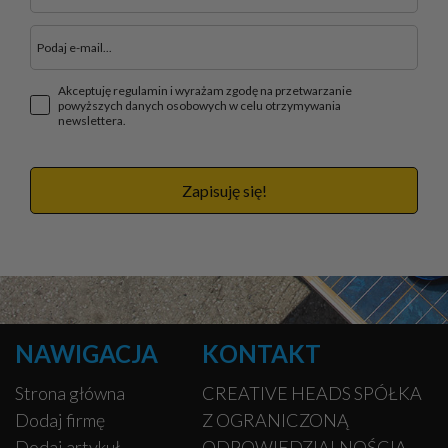
Akceptuję regulamin i wyrażam zgodę na przetwarzanie
powyższych danych osobowych w celu otrzymywania
newslettera.
Zapisuję się!
NAWIGACJA
KONTAKT
Strona główna
CREATIVE HEADS SPÓŁKA
Dodaj firmę
Z OGRANICZONĄ
Dodaj artykuł
ODPOWIEDZIALNOŚCIĄ