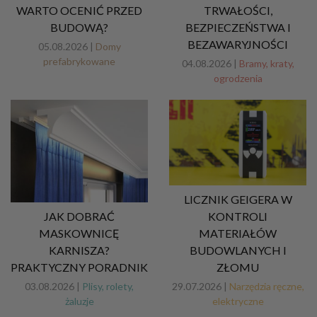
WARTO OCENIĆ PRZED
TRWAŁOŚCI,
BUDOWĄ?
BEZPIECZEŃSTWA I
BEZAWARYJNOŚCI
05.08.2026 |
Domy
prefabrykowane
04.08.2026 |
Bramy, kraty,
ogrodzenia
LICZNIK GEIGERA W
JAK DOBRAĆ
KONTROLI
MASKOWNICĘ
MATERIAŁÓW
KARNISZA?
BUDOWLANYCH I
PRAKTYCZNY PORADNIK
ZŁOMU
03.08.2026 |
Plisy, rolety,
29.07.2026 |
Narzędzia ręczne,
żaluzje
elektryczne