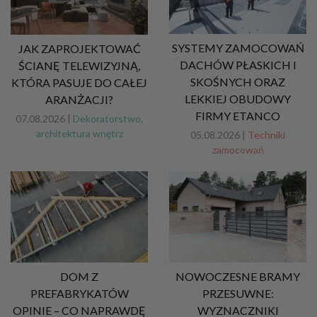
SYSTEMY ZAMOCOWAŃ
JAK ZAPROJEKTOWAĆ
DACHÓW PŁASKICH I
ŚCIANĘ TELEWIZYJNĄ,
SKOŚNYCH ORAZ
KTÓRA PASUJE DO CAŁEJ
LEKKIEJ OBUDOWY
ARANŻACJI?
FIRMY ETANCO
07.08.2026 |
Dekoratorstwo,
architektura wnętrz
05.08.2026 |
Techniki
zamocowań
DOM Z
NOWOCZESNE BRAMY
PREFABRYKATÓW
PRZESUWNE:
OPINIE – CO NAPRAWDĘ
WYZNACZNIKI