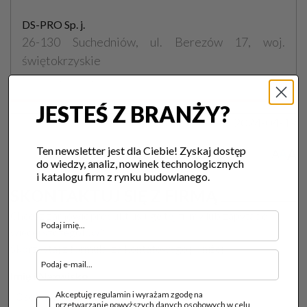
DS-PRO Sp. j.
26-130 Suchedniów, ul. Berezów 17, woj.
świętokrzyskie
tel. 724 238 438 ,
JESTEŚ Z BRANŻY?
Data publikacji:
2024-04-19
Ten newsletter jest dla Ciebie! Zyskaj dostęp
A
A
A
do wiedzy, analiz, nowinek technologicznych
i katalogu firm z rynku budowlanego.
SKONTAKTUJ SIĘ Z FIRMĄ
Chcesz zamówić produkt usługę tej firmy lub zapytać o
więcej szczegółów?
Skorzystaj z formularza kontatowego poniżej:
Imię i Nazwisko
Akceptuję regulamin i wyrażam zgodę na
przetwarzanie powyższych danych osobowych w celu