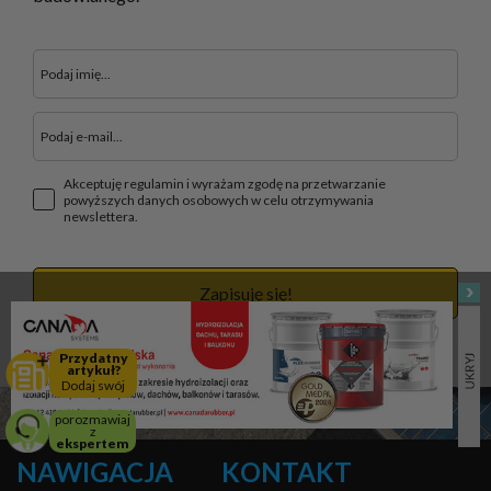
Akceptuję regulamin i wyrażam zgodę na przetwarzanie
powyższych danych osobowych w celu otrzymywania
newslettera.
Zapisuję się!
Przydatny
artykuł?
Dodaj swój
porozmawiaj
z
ekspertem
NAWIGACJA
KONTAKT