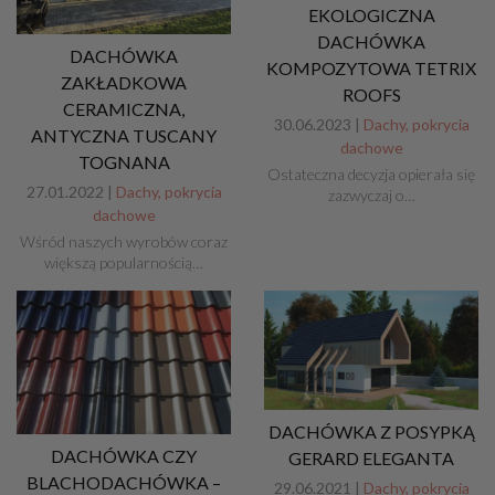
EKOLOGICZNA
DACHÓWKA
DACHÓWKA
KOMPOZYTOWA TETRIX
ZAKŁADKOWA
ROOFS
CERAMICZNA,
30.06.2023 |
Dachy, pokrycia
ANTYCZNA TUSCANY
dachowe
TOGNANA
Ostateczna decyzja opierała się
27.01.2022 |
Dachy, pokrycia
zazwyczaj o…
dachowe
Wśród naszych wyrobów coraz
większą popularnością…
DACHÓWKA Z POSYPKĄ
DACHÓWKA CZY
GERARD ELEGANTA
BLACHODACHÓWKA –
29.06.2021 |
Dachy, pokrycia