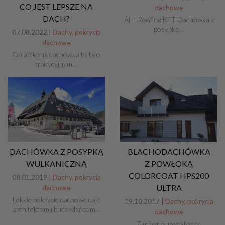
CO JEST LEPSZE NA
dachowe
DACH?
AHI Roofing KFT Dachówka z
posypką…
07.08.2022 |
Dachy, pokrycia
dachowe
Ceramiczna dachówka to ta o
tradycyjnym…
DACHÓWKA Z POSYPKĄ
BLACHODACHÓWKA
WULKANICZNĄ
Z POWŁOKĄ
COLORCOAT HPS200
08.01.2019 |
Dachy, pokrycia
ULTRA
dachowe
Lekkie pokrycie dachowe daje
19.10.2017 |
Dachy, pokrycia
architektom i budowlańcom…
dachowe
Zarówno inwestorzy,