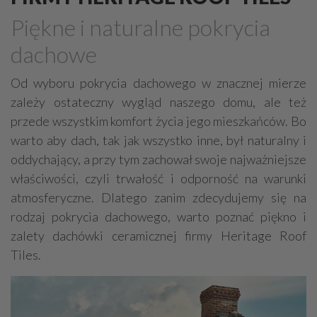
Drewno, konstrukcje drewniane
Piękne i naturalne pokrycia
Farby, kleje, lakiery, emalie
Beton
dachowe
Cegły, pustaki, bloczki
Szalunki, szalunki kartonowe
Techniki zamocowań
Kostka brukowa, granitowa
Od wyboru pokrycia dachowego w znacznej mierze
zależy ostateczny wygląd naszego domu, ale też
Beton komórkowy
Kruszywa
Systemy kominowe
przede wszystkim komfort życia jego mieszkańców. Bo
Izolacje akustyczne
Składy budowlane
warto aby dach, tak jak wszystko inne, był naturalny i
Stal, wyroby stalowe
Sklejki
Blachy
Szkło
oddychający, a przy tym zachował swoje najważniejsze
Tworzywa sztuczne
Styropian
System barw
właściwości, czyli trwałość i odporność na warunki
atmosferyczne. Dlatego zanim zdecydujemy się na
Filtry
Metale
rodzaj pokrycia dachowego, warto poznać piękno i
zalety dachówki ceramicznej firmy Heritage Roof
Tiles.