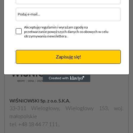
Więcej informacji o kolekcji Home Inclusive 2.0 marki
WIŚNIOWSKI dostępnych jest na stronie
www.wisniowski.pl/dla-domu/home-inclusive
Akceptuję regulamin i wyrażam zgodę na
przetwarzanie powyższych danych osobowych w celu
otrzymywania newslettera.
Zapisuję się!
WIŚNIOWSKI Sp. z o.o. S.K.A.
33-311 Wielogłowy, Wielogłowy 153, woj.
małopolskie
tel. +48 18 44 77 111 ,