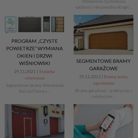
Wiśniowski Systemowa
spójność i niezawodny design…
PROGRAM „CZYSTE
POWIETRZE” WYMIANA
OKIEN I DRZWI
SEGMENTOWE BRAMY
WIŚNIOWSKI
GARAŻOWE
29.11.2021 |
Stolarka
29.11.2013 |
Bramy, kraty,
otworowa
ogrodzenia
Segmentowe bramy Wiśniowski
Bramy garażowe - praktyczne i
linii UniTherm i…
estetyczne…