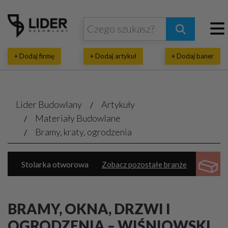
+ Dodaj firmę
+ Dodaj artykuł
+ Dodaj baner
Lider Budowlany
Artykuły
Materiały Budowlane
Bramy, kraty, ogrodzenia
Stolarka otworowa
Zobacz pozostałe branże
Dachy, pokrycia dachowe
Izolacje
Bramy, kraty, ogrodzenia
Chemia budowlana
BRAMY, OKNA, DRZWI I
Elewacje, zabezpieczenia
Systemy budowlane
OGRODZENIA – WIŚNIOWSKI