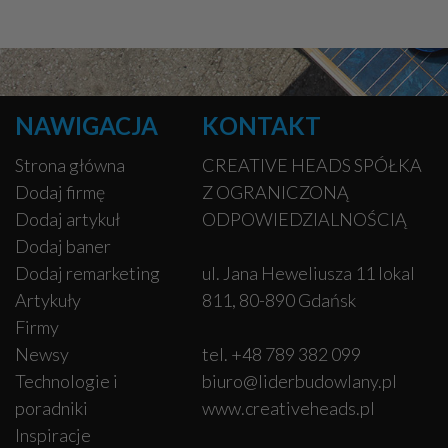
NAWIGACJA
KONTAKT
Strona główna
CREATIVE HEADS SPÓŁKA
Dodaj firmę
Z OGRANICZONĄ
Dodaj artykuł
ODPOWIEDZIALNOŚCIĄ
Dodaj baner
Dodaj remarketing
ul. Jana Heweliusza 11 lokal
Artykuły
811, 80-890 Gdańsk
Firmy
Newsy
tel. +48 789 382 099
Technologie i
biuro@liderbudowlany.pl
poradniki
www.creativeheads.pl
Inspiracje