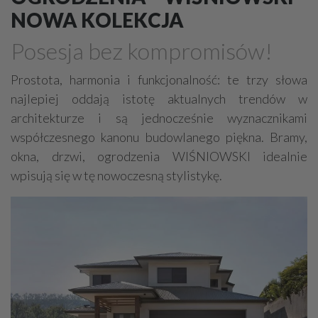
Drewno, konstrukcje drewniane
NOWA KOLEKCJA
Farby, kleje, lakiery, emalie
Beton
Posesja bez kompromisów!
Cegły, pustaki, bloczki
Szalunki, szalunki kartonowe
Prostota, harmonia i funkcjonalność: te trzy słowa
Techniki zamocowań
Kostka brukowa, granitowa
najlepiej oddają istotę aktualnych trendów w
Beton komórkowy
Kruszywa
Systemy kominowe
architekturze i są jednocześnie wyznacznikami
Izolacje akustyczne
Składy budowlane
współczesnego kanonu budowlanego piękna. Bramy,
Stal, wyroby stalowe
Sklejki
Blachy
Szkło
okna, drzwi, ogrodzenia WIŚNIOWSKI idealnie
wpisują się w tę nowoczesną stylistykę.
Tworzywa sztuczne
Styropian
System barw
Filtry
Metale