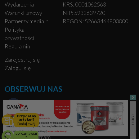
Wydarzenia
KRS: 0001062563
Warunki umowy
NIP: 5932639720
Partnerzy medialni
REGON: 52663464800000
Polityka
prywatności
Regulamin
Zarejestruj się
Zaloguj się
OBSERWUJ NAS
Facebook
Przydatny
artykuł?
Pinterest
Dodaj swój
porozmawiaj
Instagram
z