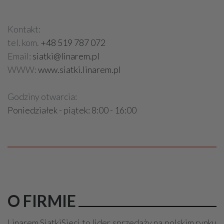
Kontakt:
tel. kom.
+48 519 787 072
Email:
siatki@linarem.pl
WWW:
www.siatki.linarem.pl
Godziny otwarcia:
Poniedziałek - piątek: 8:00 - 16:00
O FIRMIE
Linarem SiatkiSieci to lider sprzedaży na polskim rynku