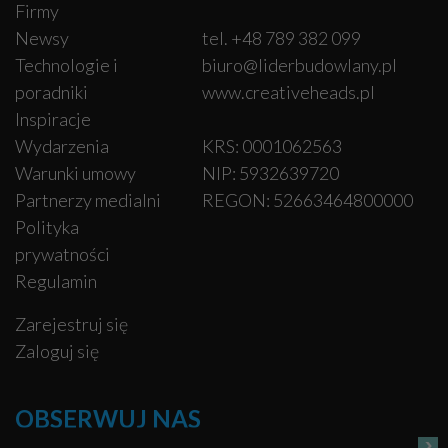
Firmy
Newsy
tel. +48 789 382 099
Technologie i
biuro@liderbudowlany.pl
poradniki
www.creativeheads.pl
Inspiracje
Wydarzenia
KRS: 0001062563
Warunki umowy
NIP: 5932639720
Partnerzy medialni
REGON: 52663464800000
Polityka
prywatności
Regulamin
Zarejestruj się
Zaloguj się
OBSERWUJ NAS