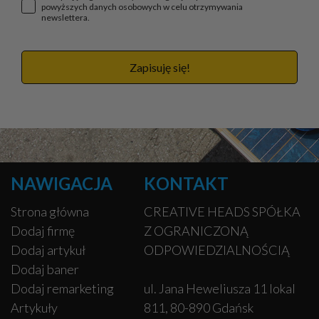
powyższych danych osobowych w celu otrzymywania
newslettera.
Zapisuję się!
NAWIGACJA
KONTAKT
Strona główna
CREATIVE HEADS SPÓŁKA
Dodaj firmę
Z OGRANICZONĄ
Dodaj artykuł
ODPOWIEDZIALNOŚCIĄ
Dodaj baner
Dodaj remarketing
ul. Jana Heweliusza 11 lokal
Artykuły
811, 80-890 Gdańsk