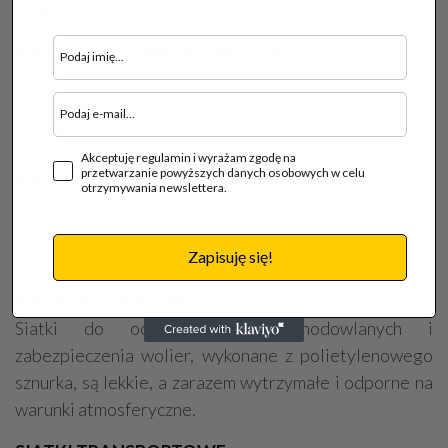
długotrwałą ochronę sadów i plantacji.
SIATKI OCHRONNE NA BALKON
Siatki na balkon zabezpieczają przed gołębiami i
wypadnięciem zwierząt, oferując estetyczne i
funkcjonalne rozwiązania.
Akceptuję regulamin i wyrażam zgodę na
przetwarzanie powyższych danych osobowych w celu
SIATKI NA PIŁKOCHWYTY
otrzymywania newslettera.
Siatki sportowe zabezpieczają boiska i obiekty
sportowe przed wypadaniem piłek, zapewniając
bezpieczeństwo podczas gry.
Zapisuję się!
SIATKI WOLIEROWE
Siatki do ochrony ptaków hodowlanych i
zabezpieczenia wolier, wykonane z polietylenowego
sznurka, są lekkie, a zarazem wytrzymałe i odporne na
warunki atmosferyczne.