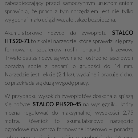
zabezpieczający przed samoczynnym uruchomieniem
sprawiają, że praca z tym narzędziem jest nie tylko
wygodna i mało uciążliwa, ale także bezpieczna.
Akumulatorowe nożyce do żywopłotu
STALCO
HTS20-71
to z kolei narzędzie, które sprawdzi się przy
formowaniu szpalerów roślin pnących i krzewów.
Trwałe ostrza nożyc są wycinane i ostrzone laserowo i
poradzą sobie z pędami o grubości do 14 mm.
Narzędzie jest lekkie (2,1 kg), wydajne i pracuje cicho,
co przekłada się dużą wygodę pracy.
W przypadku wysokich żywopłotów doskonale spiszą
się nożyce
STALCO PHS20-45
na wysięgniku, który
można regulować do maksymalnej wysokości 2,75
metra. Również to akumulatorowe narzędzie
ogrodowe ma ostrza formowane laserowo – poradzą
sobie one z cięciem roślin o grubości do 16 mm.