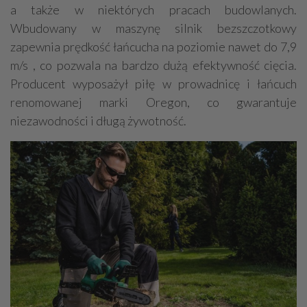
a także w niektórych pracach budowlanych.
Wbudowany w maszynę silnik bezszczotkowy
zapewnia prędkość łańcucha na poziomie nawet do 7,9
m/s , co pozwala na bardzo dużą efektywność cięcia.
Producent wyposażył piłę w prowadnicę i łańcuch
renomowanej marki Oregon, co gwarantuje
niezawodności i długą żywotność.