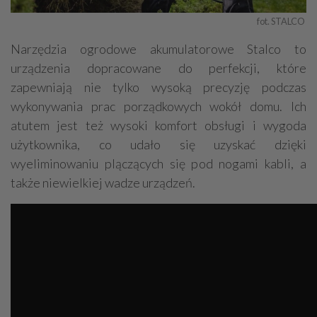
fot. STALCO 
Narzędzia ogrodowe akumulatorowe Stalco to
urządzenia dopracowane do perfekcji, które
zapewniają nie tylko wysoką precyzję podczas
wykonywania prac porządkowych wokół domu. Ich
atutem jest też wysoki komfort obsługi i wygoda
użytkownika, co udało się uzyskać dzięki
wyeliminowaniu plączących się pod nogami kabli, a
także niewielkiej wadze urządzeń.