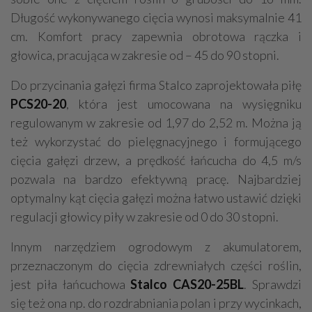
Długość wykonywanego cięcia wynosi maksymalnie 41
cm. Komfort pracy zapewnia obrotowa rączka i
głowica, pracująca w zakresie od – 45 do 90 stopni.
Do przycinania gałęzi firma Stalco zaprojektowała piłę
PCS20-20
, która jest umocowana na wysięgniku
regulowanym w zakresie od 1,97 do 2,52 m. Można ją
też wykorzystać do pielęgnacyjnego i formującego
cięcia gałęzi drzew, a prędkość łańcucha do 4,5 m/s
pozwala na bardzo efektywną pracę. Najbardziej
optymalny kąt cięcia gałęzi można łatwo ustawić dzięki
regulacji głowicy piły w zakresie od 0 do 30 stopni.
Innym narzędziem ogrodowym z akumulatorem,
przeznaczonym do cięcia zdrewniałych części roślin,
jest piła łańcuchowa
Stalco CAS20-25BL
. Sprawdzi
się też ona np. do rozdrabniania polan i przy wycinkach,