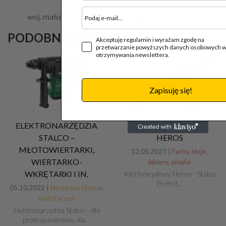
woj. małopolskie
woj. dolnośląskie
PODOBNE ARTYKUŁY
Akceptuję regulamin i wyrażam zgodę na
przetwarzanie powyższych danych osobowych w
otrzymywania newslettera.
Zapisuję się!
ELEKTRONARZĘDZIA
KLEJ HYBRYDOWY
STALCO –
HEROS
MŁOTOWIERTARKI,
12.05.2023 |
Farby, kleje,
WIERTARKO-
lakiery, emalie
WKRĘTARKI I IN.
Klej hybrydowy Heros - Stalco
Perfect…
05.10.2022 |
Narzędzia ręczne,
elektryczne
Elektronarzędzia Stalco – dla
profesjonalistów, dla…