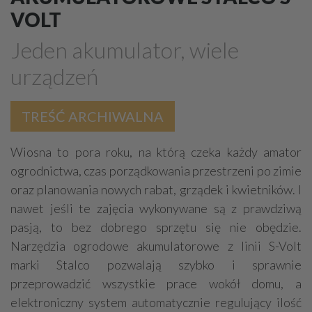
VOLT
Rusztowania
Budowlane maszyny, sprzęt - producenci
Jeden akumulator, wiele
BHP - artykuły, sprzęt, szkolenia
Dźwigi (żurawie)
urządzeń
Czyszczące urządzenia
Odzież robocza
Drabiny
Podesty ruchome
Chłodnicze urządzenia
TREŚĆ ARCHIWALNA
Budowlane maszyny, sprzęt - części, serwis
Wiosna to pora roku, na którą czeka każdy amator
Wózki widłowe
Rolnicze maszyny, sprzęt
ogrodnictwa, czas porządkowania przestrzeni po zimie
Transport
Agregaty
oraz planowania nowych rabat, grządek i kwietników. I
Pneumatyka - urządzenia, sprzęt
nawet jeśli te zajęcia wykonywane są z prawdziwą
pasją, to bez dobrego sprzętu się nie obędzie.
Przyrządy miernicze
Metale - maszyny do obróbki
Narzędzia ogrodowe akumulatorowe z linii S-Volt
marki Stalco pozwalają szybko i sprawnie
przeprowadzić wszystkie prace wokół domu, a
elektroniczny system automatycznie regulujący ilość