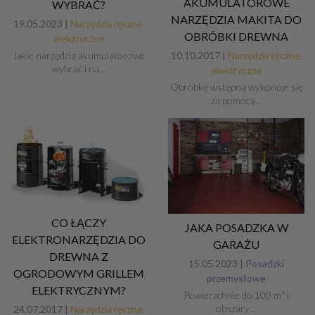
AKUMULATOROWE
WYBRAĆ?
NARZĘDZIA MAKITA DO
19.05.2023 |
Narzędzia ręczne,
OBRÓBKI DREWNA
elektryczne
10.10.2017 |
Narzędzia ręczne,
Jakie narzędzia akumulatorowe
wybrać i na…
elektryczne
Obróbkę wstępną wykonuje się
za pomocą…
CO ŁĄCZY
JAKA POSADZKA W
ELEKTRONARZĘDZIA DO
GARAŻU
DREWNA Z
15.05.2023 |
Posadzki
OGRODOWYM GRILLEM
przemysłowe
ELEKTRYCZNYM?
Powierzchnie do 100 m² i
obszary…
24.07.2017 |
Narzędzia ręczne,