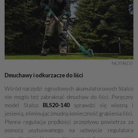
fot. STALCO 
Dmuchawy i odkurzacze do liści
Wśród narzędzi ogrodowych akumulatorowych Stalco
nie mogło też zabraknąć dmuchaw do liści. Poręczny
model Stalco
BLS20-140
sprawdzi się wiosną i
jesienią, eliminując żmudną konieczność grabienia liści.
Płynna regulacja prędkości przepływu powietrza za
pomocą usytuowanego na uchwycie regulatora