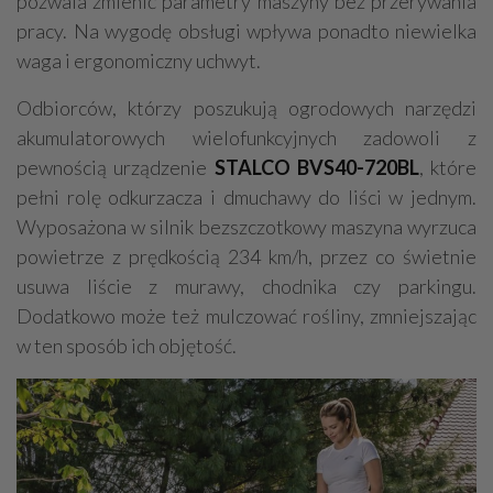
pozwala zmienić parametry maszyny bez przerywania
pracy. Na wygodę obsługi wpływa ponadto niewielka
waga i ergonomiczny uchwyt.
Odbiorców, którzy poszukują ogrodowych narzędzi
akumulatorowych wielofunkcyjnych zadowoli z
pewnością urządzenie
STALCO BVS40-720BL
, które
pełni rolę odkurzacza i dmuchawy do liści w jednym.
Wyposażona w silnik bezszczotkowy maszyna wyrzuca
powietrze z prędkością 234 km/h, przez co świetnie
usuwa liście z murawy, chodnika czy parkingu.
Dodatkowo może też mulczować rośliny, zmniejszając
w ten sposób ich objętość.