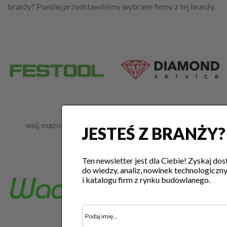
branży? Poniżej przedstawiliśmy wybrane firmy z tej branży.
woj. mazowieckie
woj. podkarpackie
JESTEŚ Z BRANŻY?
Ten newsletter jest dla Ciebie! Zyskaj dos
do wiedzy, analiz, nowinek technologiczn
i katalogu firm z rynku budowlanego.