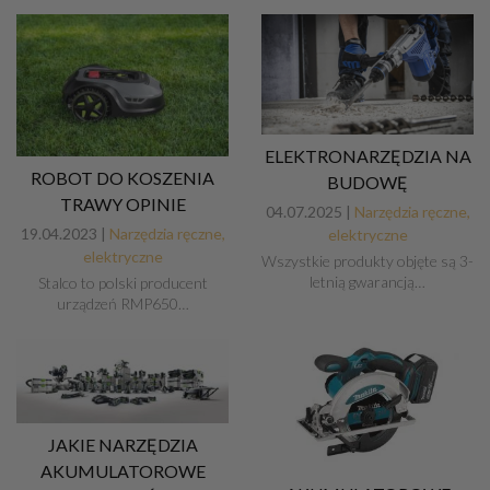
ELEKTRONARZĘDZIA NA
ROBOT DO KOSZENIA
BUDOWĘ
TRAWY OPINIE
04.07.2025 |
Narzędzia ręczne,
19.04.2023 |
Narzędzia ręczne,
elektryczne
elektryczne
Wszystkie produkty objęte są 3-
letnią gwarancją…
Stalco to polski producent
urządzeń RMP650…
JAKIE NARZĘDZIA
AKUMULATOROWE