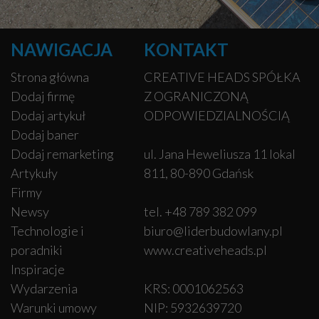
NAWIGACJA
KONTAKT
Strona główna
CREATIVE HEADS SPÓŁKA
Dodaj firmę
Z OGRANICZONĄ
Dodaj artykuł
ODPOWIEDZIALNOŚCIĄ
Dodaj baner
Dodaj remarketing
ul. Jana Heweliusza 11 lokal
Artykuły
811, 80-890 Gdańsk
Firmy
Newsy
tel. +48 789 382 099
Technologie i
biuro@liderbudowlany.pl
poradniki
www.creativeheads.pl
Inspiracje
Wydarzenia
KRS: 0001062563
Warunki umowy
NIP: 5932639720