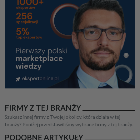
FIRMY Z TEJ BRANŻY
Szukasz innej firmy z Twojej okolicy, która działa w tej
branży? Poniżej przedstawiliśmy wybrane firmy z tej branży.
PODOBNE ARTYKUŁY