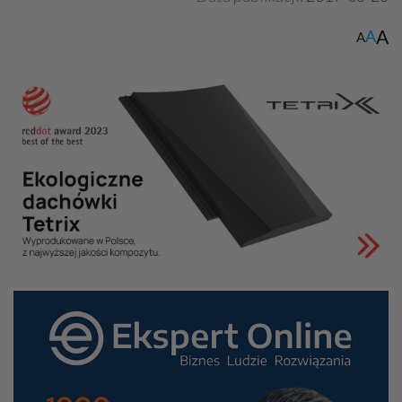
A
A
A