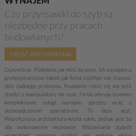
WYNAJEM
Budowlane maszyny, sprzęt - producenci
Czy przyssawki do szyb są
BHP - artykuły, sprzęt, szkolenia
Dźwigi (żurawie)
niezbędne przy pracach
Czyszczące urządzenia
Odzież robocza
Drabiny
budowlanych?
Podesty ruchome
Chłodnicze urządzenia
Budowlane maszyny, sprzęt - części, serwis
TREŚĆ ARCHIWALNA
Wózki widłowe
Rolnicze maszyny, sprzęt
Oczywiście. Podobnie jak mini żurawie. Ich wynajem u
Transport
Agregaty
profesjonalistów takich jak firma Uplifter nie stanowi
Pneumatyka - urządzenia, sprzęt
dziś żadnego problemu. Podobnie rzecz się ma jeśli
Przyrządy miernicze
Metale - maszyny do obróbki
chodzi o manipulatory do szyb. Firma oferuje bowiem
kompleksowe usługi wynajmu sprzętu wraz z
doświadczonym operatorem. To duży atut.
Współczesna architektura kocha szkło, jednak jest to
dla wykonawców wyzwanie. Wstawiania dużych
przeszkleń powinna podjąć się jedynie ekipa