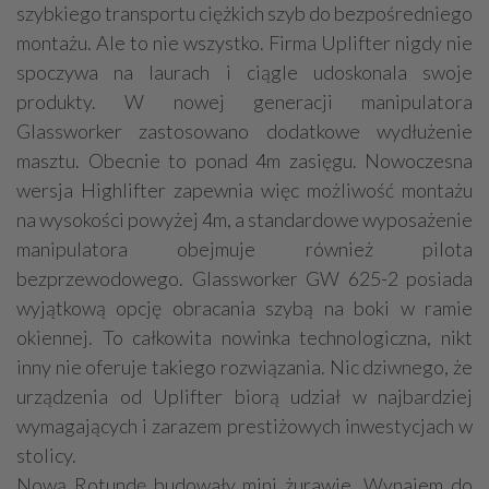
szybkiego transportu ciężkich szyb do bezpośredniego
montażu. Ale to nie wszystko. Firma Uplifter nigdy nie
spoczywa na laurach i ciągle udoskonala swoje
produkty. W nowej generacji manipulatora
Glassworker zastosowano dodatkowe wydłużenie
masztu. Obecnie to ponad 4m zasięgu. Nowoczesna
wersja Highlifter zapewnia więc możliwość montażu
na wysokości powyżej 4m, a standardowe wyposażenie
manipulatora obejmuje również pilota
bezprzewodowego. Glassworker GW 625-2 posiada
wyjątkową opcję obracania szybą na boki w ramie
okiennej. To całkowita nowinka technologiczna, nikt
inny nie oferuje takiego rozwiązania. Nic dziwnego, że
urządzenia od Uplifter biorą udział w najbardziej
wymagających i zarazem prestiżowych inwestycjach w
stolicy.
Nową Rotundę budowały mini żurawie. Wynajem do