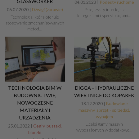
GLASSWORKER
04.01.2023 |
Podesty ruchome
06.07.2020 |
Dźwigi (żurawie)
Przejrzysty interfejs z
kategoriami i specyfikacjami…
Technologia, która oferuje
stosowanie zmechanizowanych
metod…
TECHNOLOGIA BIM W
DIGGA – HYDRAULICZNE
BUDOWNICTWIE,
WIERTNICE DO KOPAREK
NOWOCZESNE
18.12.2020 |
Budowlane
MATERIAŁY I
maszyny, sprzęt - sprzedaż,
wynajem
URZĄDZENIA
...całej gamy maszyn
25.01.2022 |
Cegły, pustaki,
wyposażonych w dodatkowe…
bloczki