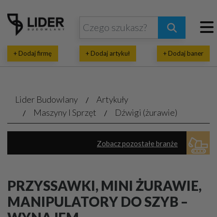
+ Dodaj firmę
+ Dodaj artykuł
+ Dodaj baner
Lider Budowlany
Artykuły
Maszyny I Sprzęt
Dźwigi (żurawie)
Zobacz pozostałe branże
Budowlane maszyny, sprzęt - sprzedaż, wynajem
PRZYSSAWKI, MINI ŻURAWIE,
Narzędzia ręczne, elektryczne
Kontenery
Pompy
MANIPULATORY DO SZYB –
Podnośniki
Drewno – maszyny do obróbki
Rusztowania