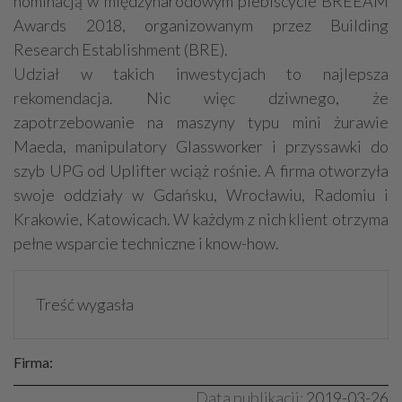
nominacją w międzynarodowym plebiscycie BREEAM
Awards 2018, organizowanym przez Building
Research Establishment (BRE).
Udział w takich inwestycjach to najlepsza
rekomendacja. Nic więc dziwnego, że
zapotrzebowanie na maszyny typu mini żurawie
Maeda, manipulatory Glassworker i przyssawki do
szyb UPG od Uplifter wciąż rośnie. A firma otworzyła
swoje oddziały w Gdańsku, Wrocławiu, Radomiu i
Krakowie, Katowicach. W każdym z nich klient otrzyma
pełne wsparcie techniczne i know-how.
Treść wygasła
Firma:
Data publikacji:
2019-03-26