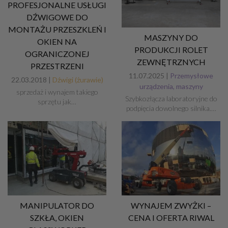
PROFESJONALNE USŁUGI
DŹWIGOWE DO
MONTAŻU PRZESZKLEŃ I
MASZYNY DO
OKIEN NA
PRODUKCJI ROLET
OGRANICZONEJ
ZEWNĘTRZNYCH
PRZESTRZENI
11.07.2025 |
Przemysłowe
22.03.2018 |
Dźwigi (żurawie)
urządzenia, maszyny
sprzedaż i wynajem takiego
Szybkozłącza laboratoryjne do
sprzętu jak…
podpięcia dowolnego silnika.…
MANIPULATOR DO
WYNAJEM ZWYŻKI –
SZKŁA, OKIEN
CENA I OFERTA RIWAL