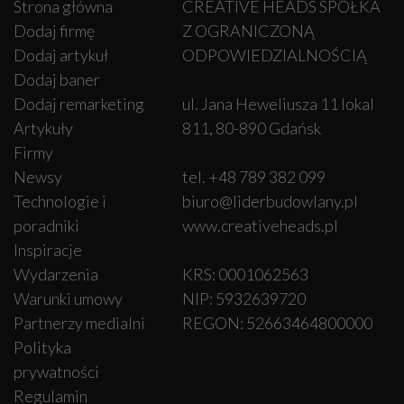
Strona główna
CREATIVE HEADS SPÓŁKA
Dodaj firmę
Z OGRANICZONĄ
Dodaj artykuł
ODPOWIEDZIALNOŚCIĄ
Dodaj baner
Dodaj remarketing
ul. Jana Heweliusza 11 lokal
Artykuły
811, 80-890 Gdańsk
Firmy
Newsy
tel. +48 789 382 099
Technologie i
biuro@liderbudowlany.pl
poradniki
www.creativeheads.pl
Inspiracje
Wydarzenia
KRS: 0001062563
Warunki umowy
NIP: 5932639720
Partnerzy medialni
REGON: 52663464800000
Polityka
prywatności
Regulamin