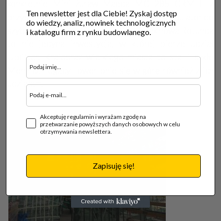
konkretnie Mini żuraw Maeda MC 285 CRM E z
Ten newsletter jest dla Ciebie! Zyskaj dostęp
przyssawką do szyb typu UPG 600 oraz manipulator do
do wiedzy, analiz, nowinek technologicznych
szyb typu Glassworker GW 625. Jednak nowa Rotunda
i katalogu firm z rynku budowlanego.
to nie jedyna inwestycja, w której bierze udział
Uplifter. Krajobraz wielkiego miasta to stal i szkło
Mennica Legacy Tower pnie się w górę również z ich
udziałem.
Akceptuję regulamin i wyrażam zgodę na
przetwarzanie powyższych danych osobowych w celu
otrzymywania newslettera.
Zapisuję się!