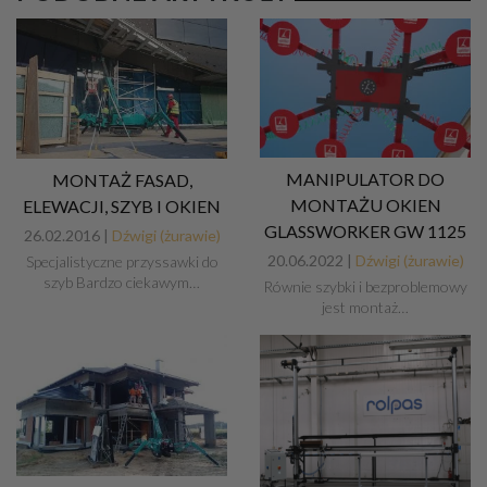
MANIPULATOR DO
MONTAŻ FASAD,
MONTAŻU OKIEN
ELEWACJI, SZYB I OKIEN
GLASSWORKER GW 1125
26.02.2016 |
Dźwigi (żurawie)
20.06.2022 |
Dźwigi (żurawie)
Specjalistyczne przyssawki do
szyb Bardzo ciekawym…
Równie szybki i bezproblemowy
jest montaż…