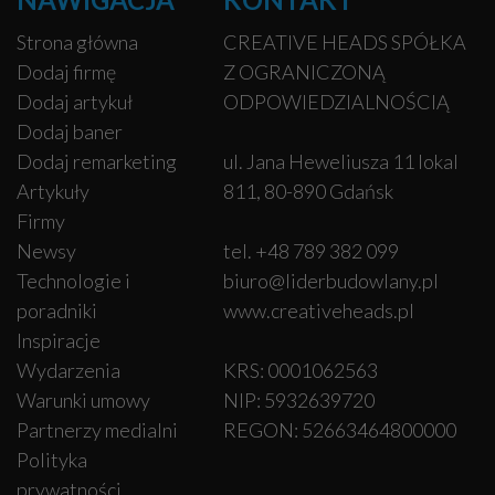
Strona główna
CREATIVE HEADS SPÓŁKA
Dodaj firmę
Z OGRANICZONĄ
Dodaj artykuł
ODPOWIEDZIALNOŚCIĄ
Dodaj baner
Dodaj remarketing
ul. Jana Heweliusza 11 lokal
Artykuły
811, 80-890 Gdańsk
Firmy
Newsy
tel. +48 789 382 099
Technologie i
biuro@liderbudowlany.pl
poradniki
www.creativeheads.pl
Inspiracje
Wydarzenia
KRS: 0001062563
Warunki umowy
NIP: 5932639720
Partnerzy medialni
REGON: 52663464800000
Polityka
prywatności