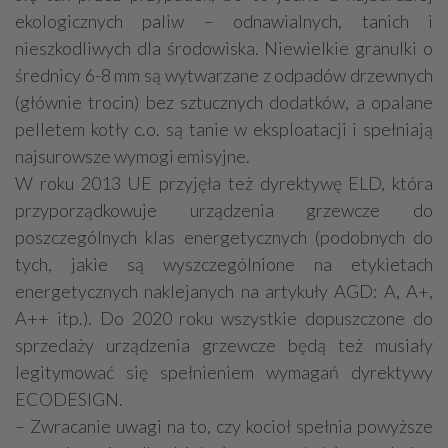
ekologicznych paliw – odnawialnych, tanich i
nieszkodliwych dla środowiska. Niewielkie granulki o
średnicy 6-8 mm są wytwarzane z odpadów drzewnych
(głównie trocin) bez sztucznych dodatków, a opalane
pelletem kotły c.o. są tanie w eksploatacji i spełniają
najsurowsze wymogi emisyjne.
W roku 2013 UE przyjęła też dyrektywę ELD, która
przyporządkowuje urządzenia grzewcze do
poszczególnych klas energetycznych (podobnych do
tych, jakie są wyszczególnione na etykietach
energetycznych naklejanych na artykuły AGD: A, A+,
A++ itp.). Do 2020 roku wszystkie dopuszczone do
sprzedaży urządzenia grzewcze będą też musiały
legitymować się spełnieniem wymagań dyrektywy
ECODESIGN.
– Zwracanie uwagi na to, czy kocioł spełnia powyższe