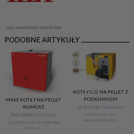
woj. warmińsko-mazurskie
PODOBNE ARTYKUŁY
KOTŁY C.O. NA PELLET Z
PODAJNIKIEM
MAŁE KOTŁY NA PELLET
KLIMOSZ
22.01.2018 |
Ogrzewanie
Komfort w cenie –
08.07.2020 |
Piece, kotły
automatyczny piec…
Czym kierować się wybierając
kotły na…