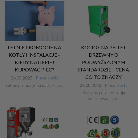
LETNIE PROMOCJE NA
KOCIOŁ NA PELLET
KOTŁY I INSTALACJE –
DRZEWNY O
KIEDY NAJLEPIEJ
PODWYŻSZONYM
KUPOWAĆ PIEC?
STANDARDZIE – CENA,
CO TO ZNACZY
26.05.2025 |
Piece, kotły
Letnie promocje na kotły – co…
29.08.2023 |
Piece, kotły
Kotły na pellet znajdują
zastosowanie w…