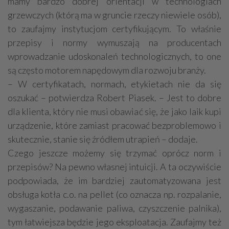
mamy bardzo dobrej orientacji w technologiach
grzewczych (którą ma w gruncie rzeczy niewiele osób),
to zaufajmy instytucjom certyfikującym. To właśnie
przepisy i normy wymuszają na producentach
wprowadzanie udoskonaleń technologicznych, to one
są często motorem napędowym dla rozwoju branży.
– W certyfikatach, normach, etykietach nie da się
oszukać – potwierdza Robert Piasek. – Jest to dobre
dla klienta, który nie musi obawiać się, że jako laik kupi
urządzenie, które zamiast pracować bezproblemowo i
skutecznie, stanie się źródłem utrapień – dodaje.
Czego jeszcze możemy się trzymać oprócz norm i
przepisów? Na pewno własnej intuicji. A ta oczywiście
podpowiada, że im bardziej zautomatyzowana jest
obsługa kotła c.o. na pellet (co oznacza np. rozpalanie,
wygaszanie, podawanie paliwa, czyszczenie palnika),
tym łatwiejsza będzie jego eksploatacja. Zaufajmy też