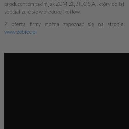
producentom takim jak ZGM ZĘBIEC S.A., który od lat
specjalizuje się w produkcji kotłów.
Z ofertą firmy można zapoznać się na stronie:
www.zebiec.pl