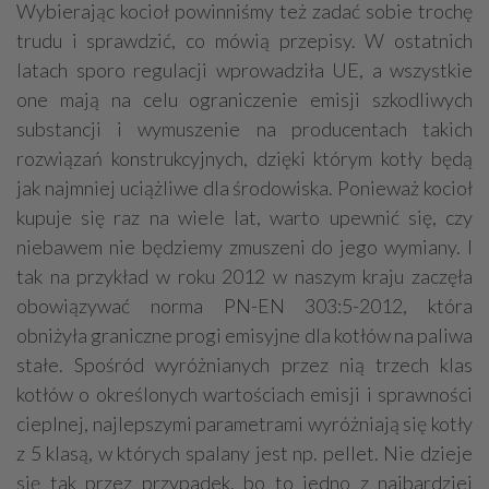
Wybierając kocioł powinniśmy też zadać sobie trochę
trudu i sprawdzić, co mówią przepisy. W ostatnich
latach sporo regulacji wprowadziła UE, a wszystkie
one mają na celu ograniczenie emisji szkodliwych
substancji i wymuszenie na producentach takich
rozwiązań konstrukcyjnych, dzięki którym kotły będą
jak najmniej uciążliwe dla środowiska. Ponieważ kocioł
kupuje się raz na wiele lat, warto upewnić się, czy
niebawem nie będziemy zmuszeni do jego wymiany. I
tak na przykład w roku 2012 w naszym kraju zaczęła
obowiązywać norma PN-EN 303:5-2012, która
obniżyła graniczne progi emisyjne dla kotłów na paliwa
stałe. Spośród wyróżnianych przez nią trzech klas
kotłów o określonych wartościach emisji i sprawności
cieplnej, najlepszymi parametrami wyróżniają się kotły
z 5 klasą, w których spalany jest np. pellet. Nie dzieje
się tak przez przypadek, bo to jedno z najbardziej