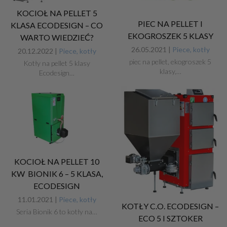
KOCIOŁ NA PELLET 5
PIEC NA PELLET I
KLASA ECODESIGN – CO
EKOGROSZEK 5 KLASY
WARTO WIEDZIEĆ?
26.05.2021 |
Piece, kotły
20.12.2022 |
Piece, kotły
piec na pellet, ekogroszek 5
Kotły na pellet 5 klasy
klasy,…
Ecodesign…
KOCIOŁ NA PELLET 10
KW BIONIK 6 – 5 KLASA,
ECODESIGN
11.01.2021 |
Piece, kotły
KOTŁY C.O. ECODESIGN –
Seria Bionik 6 to kotły na…
ECO 5 I SZTOKER