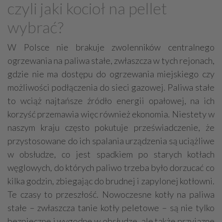
czyli jaki kocioł na pellet
Grzejniki
Hydraulika
wybrać?
Energetyczne instalacje, urządzenia
Materiały hydrauliczne
W Polsce nie brakuje zwolenników centralnego
Przeciwpożarowa ochrona, zabezpieczenia
ogrzewania na paliwa stałe, zwłaszcza w tych rejonach,
gdzie nie ma dostępu do ogrzewania miejskiego czy
Elektroinstalatorstwo
Systemy energooszczędne
możliwości podłączenia do sieci gazowej. Paliwa stałe
Systemy nawilżania powietrza
Systemy odwodnień
to wciąż najtańsze źródło energii opałowej, na ich
Elektryczne materiały
Przemysłowe instalacje
korzyść przemawia więc również ekonomia. Niestety w
naszym kraju często pokutuje przeświadczenie, że
Alarmowe systemy, monitoring
Hydrotechnika
przystosowane do ich spalania urządzenia są uciążliwe
Kable, przewody
Odkurzacze centralne
w obsłudze, co jest spadkiem po starych kotłach
węglowych, do których paliwo trzeba było dorzucać co
kilka godzin, zbiegając do brudnej i zapylonej kotłowni.
Te czasy to przeszłość. Nowoczesne kotły na paliwa
stałe – zwłaszcza tanie kotły peletowe – są nie tylko
bezpieczne i wygodne w obsłudze, ale także przyjazne