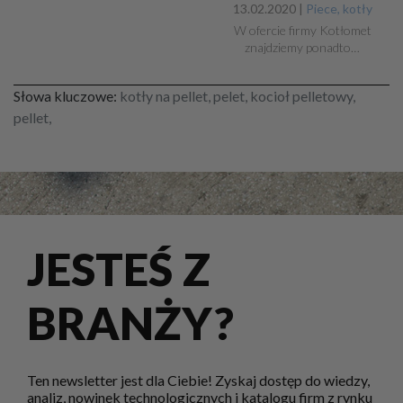
13.02.2020 |
Piece, kotły
W ofercie firmy Kotłomet
znajdziemy ponadto…
Słowa kluczowe:
kotły na pellet, pelet, kocioł pelletowy,
pellet,
JESTEŚ Z
BRANŻY?
Ten newsletter jest dla Ciebie! Zyskaj dostęp do wiedzy,
analiz, nowinek technologicznych i katalogu firm z rynku