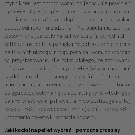
czynnik ten jest bardzo ważny, to jednak nie powinien
być decydujący. Najpierw trzeba zastanowić się, czym
będziemy opalać, a dopiero potem poszukać
odpowiedniego urządzenia. Najpopularniejsze są
wspomniane już kotły na paliwa stałe (a wśród nich –
kotły c.o. na pellet), pamiętajmy jednak, że nie można
palić w nich niczego innego poza paliwem, do którego
są przystosowane. Nie tylko dlatego, że zatruwamy
wówczas środowisko i samych siebie (wisząca nad nami
każdej zimy chmura smogu to właśnie efekt palenia
m.in. śmieci), ale również z tego powodu, że kocioł
osiąga swoją optymalną temperaturę tylko wtedy, gdy
palimy właściwym paliwem, a nieprzestrzeganie tej
zasady może spowodować zmniejszenie sprawności
urządzenia nawet o kilkanaście procent.
Jaki kocioł na pellet wybrać – pomocne przepisy