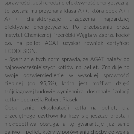
sprawności. Jeśli chodzi o efektywność energetyczną,
to została mu przyznana klasa A++, która obok A+ i
A+++ charakteryzuje urządzenia najbardziej
efektywne energetycznie. Po przebadaniu przez
Instytut Chemicznej Przeróbki Węgla w Zabrzu kocioł
c.o. na pellet AGAT uzyskał również certyfikat
ECODESIGN.
– Spełnianie tych norm sprawia, że AGAT należy do
najnowocześniejszych kotłów na pellet. Znajduje to
swoje odzwierciedlenie w wysokiej sprawności
cieplnej (do 95,5%), która jest możliwa dzięki
trójciągowej budowie wymiennika i doskonałej izolacji
kotła – podkreśla Robert Piasek.
Obok taniej eksploatacji kotła na pellet, dla
przeciętnego użytkownika liczy się jeszcze prosta i
niekłopotliwa obsługa, a tę gwarantuje już samo
paliwo – pellet, który w porównaniu choćby do węgla