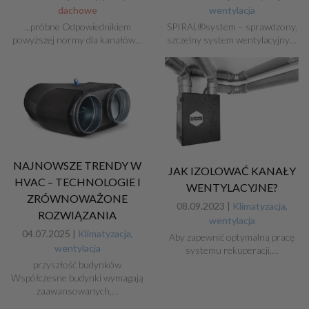
dachowe
wentylacja
...próbne Odpowiednikiem
SPIRAL®system – sprawdzony,
powyższej normy dla kanałów…
szczelny system wentylacyjny…
NAJNOWSZE TRENDY W
JAK IZOLOWAĆ KANAŁY
HVAC – TECHNOLOGIE I
WENTYLACYJNE?
ZRÓWNOWAŻONE
08.09.2023 |
Klimatyzacja,
ROZWIĄZANIA
wentylacja
04.07.2025 |
Klimatyzacja,
Aby zapewnić optymalną pracę
wentylacja
systemu rekuperacji,…
przyszłość budynków
Współczesne budynki wymagają
zaawansowanych,…