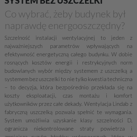
SYSTEM BEZ USZCZELKI
Grzejniki
Hydraulika
Co wybrać, żeby budynek był
Energetyczne instalacje, urządzenia
naprawdę energooszczędny?
Materiały hydrauliczne
Przeciwpożarowa ochrona, zabezpieczenia
Szczelność instalacji wentylacyjnej to jeden z
najważniejszych parametrów wpływających na
Elektroinstalatorstwo
Systemy energooszczędne
efektywność energetyczną całego budynku. W dobie
Systemy nawilżania powietrza
Systemy odwodnień
rosnących kosztów energii i restrykcyjnych norm
Elektryczne materiały
Przemysłowe instalacje
budowlanych wybór między systemem z uszczelką a
Alarmowe systemy, monitoring
Hydrotechnika
systemem bez uszczelki to nie tylko kwestia techniczna
– to decyzja, która bezpośrednio przekłada się na
Kable, przewody
Odkurzacze centralne
koszty eksploatacji, czas montażu i komfort
użytkowników przez całe dekady. Wentylacja Lindab z
fabryczną uszczelką pozwala spełnić te wymagania.
System umożliwia uzyskanie klasy szczelności D,
ogranicza niekontrolowane straty powietrza i
zmniejsza ryzyko błędów wykonawczych, które w