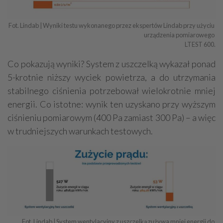
Fot. Lindab | Wyniki testu wykonanego przez ekspertów Lindab przy użyciu 
urządzenia pomiarowego 

LTEST 600.
Co pokazują wyniki? System z uszczelką wykazał ponad
5-krotnie niższy wyciek powietrza, a do utrzymania
stabilnego ciśnienia potrzebował wielokrotnie mniej
energii. Co istotne: wynik ten uzyskano przy wyższym
ciśnieniu pomiarowym (400 Pa zamiast 300 Pa) – a więc
w trudniejszych warunkach testowych.
Fot. Lindab | System wentylacyjny z uszczelką zużywa mniej energii do 