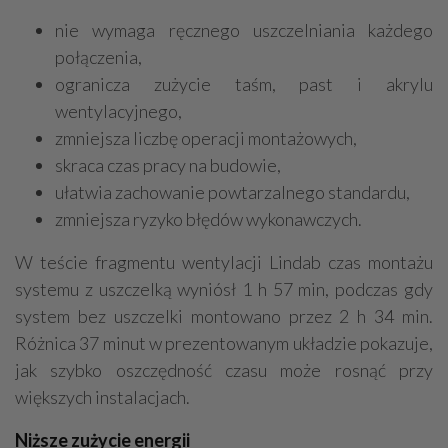
nie wymaga ręcznego uszczelniania każdego
połączenia,
ogranicza zużycie taśm, past i akrylu
wentylacyjnego,
zmniejsza liczbę operacji montażowych,
skraca czas pracy na budowie,
ułatwia zachowanie powtarzalnego standardu,
zmniejsza ryzyko błędów wykonawczych.
W teście fragmentu wentylacji Lindab czas montażu
systemu z uszczelką wyniósł 1 h 57 min, podczas gdy
system bez uszczelki montowano przez 2 h 34 min.
Różnica 37 minut w prezentowanym układzie pokazuje,
jak szybko oszczędność czasu może rosnąć przy
większych instalacjach.
Niższe zużycie energii