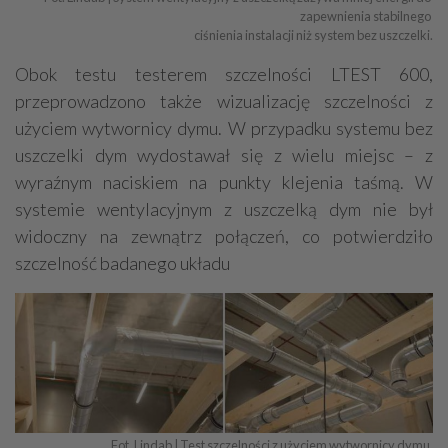
zapewnienia stabilnego 

ciśnienia instalacji niż system bez uszczelki.
Obok testu testerem szczelności LTEST 600,
przeprowadzono także wizualizację szczelności z
użyciem wytwornicy dymu. W przypadku systemu bez
uszczelki dym wydostawał się z wielu miejsc – z
wyraźnym naciskiem na punkty klejenia taśmą. W
systemie wentylacyjnym z uszczelką dym nie był
widoczny na zewnątrz połączeń, co potwierdziło
szczelność badanego układu
Fot. Lindab | Test szczelności z użyciem wytwornicy dymu.