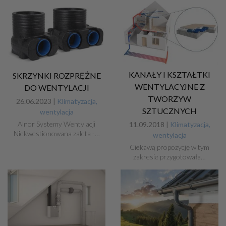
KANAŁY I KSZTAŁTKI
SKRZYNKI ROZPRĘŻNE
WENTYLACYJNE Z
DO WENTYLACJI
TWORZYW
26.06.2023 |
Klimatyzacja,
SZTUCZNYCH
wentylacja
Alnor Systemy Wentylacji
11.09.2018 |
Klimatyzacja,
Niekwestionowana zaleta -…
wentylacja
Ciekawą propozycję w tym
zakresie przygotowała…