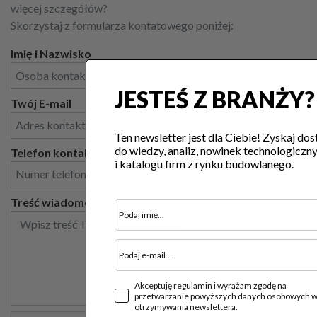
więcej szczegółów?
Skorzystaj z formularza kontatowego poniżej:
Imię i Nazwisko
JESTEŚ Z BRANŻY?
Twój E-mail
Ten newsletter jest dla Ciebie! Zyskaj dos
do wiedzy, analiz, nowinek technologiczn
Telefon kontaktowy
i katalogu firm z rynku budowlanego.
Treść wiadomości
Akceptuję regulamin i wyrażam zgodę na
przetwarzanie powyższych danych osobowych w
otrzymywania newslettera.