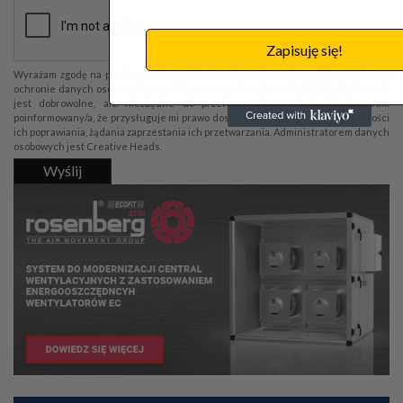
Zapisuję się!
Wyrażam zgodę na przetwarzanie moich danych osobowych zgodnie z ustawą o
ochronie danych osobowych w związku z wysłaniem formularza. Podanie danych
jest dobrowolne, ale niezbędne do przetworzenia zapytania. Zostałem/am
poinformowany/a, że przysługuje mi prawo dostępu do swoich danych, możliwości
ich poprawiania, żądania zaprzestania ich przetwarzania. Administratorem danych
osobowych jest Creative Heads.
Wyślij