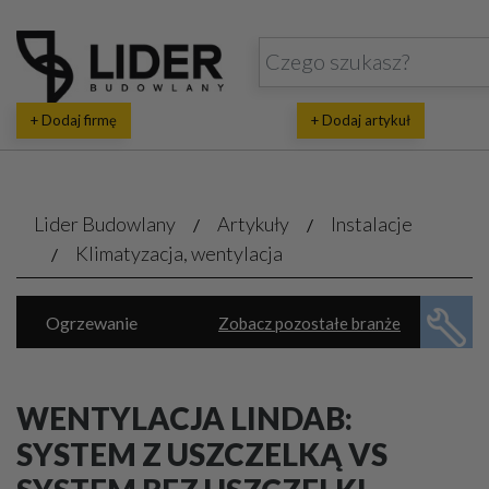
+ Dodaj firmę
+ Dodaj artykuł
Lider Budowlany
Artykuły
Instalacje
Klimatyzacja, wentylacja
Ogrzewanie
Zobacz pozostałe branże
Energia ekologiczna
Klimatyzacja, wentylacja
Piece, kotły
WENTYLACJA LINDAB:
Rekuperacja, pompy ciepła
SYSTEM Z USZCZELKĄ VS
Wodno-kanalizacyjne usługi
Automatyka domowa