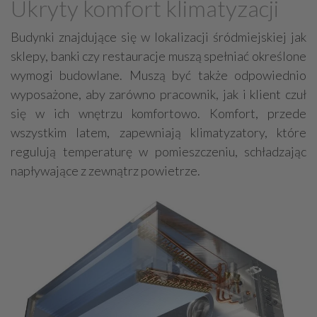
Ukryty komfort klimatyzacji
Grzejniki
Hydraulika
Budynki znajdujące się w lokalizacji śródmiejskiej jak
Energetyczne instalacje, urządzenia
sklepy, banki czy restauracje muszą spełniać określone
Materiały hydrauliczne
wymogi budowlane. Muszą być także odpowiednio
Przeciwpożarowa ochrona, zabezpieczenia
wyposażone, aby zarówno pracownik, jak i klient czuł
Elektroinstalatorstwo
Systemy energooszczędne
się w ich wnętrzu komfortowo. Komfort, przede
wszystkim latem, zapewniają klimatyzatory, które
Systemy nawilżania powietrza
Systemy odwodnień
regulują temperaturę w pomieszczeniu, schładzając
Elektryczne materiały
Przemysłowe instalacje
napływające z zewnątrz powietrze.
Alarmowe systemy, monitoring
Hydrotechnika
Kable, przewody
Odkurzacze centralne