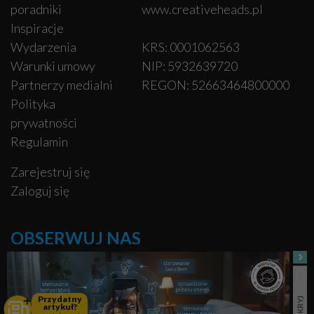
poradniki
www.creativeheads.pl
Inspiracje
Wydarzenia
KRS: 0001062563
Warunki umowy
NIP: 5932639720
Partnerzy medialni
REGON: 52663464800000
Polityka
prywatności
Regulamin
Zarejestruj się
Zaloguj się
OBSERWUJ NAS
Facebook
Przydatny
artykuł?
Pinterest