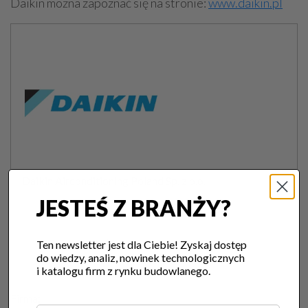
Daikin można zapoznać się na stronie:
www.daikin.pl
Daikin Airconditioning Poland Sp. z o.o.
02-255 Warszawa, ul. Krakowiaków 36, woj.
JESTEŚ Z BRANŻY?
mazowieckie
tel. 22 319 90 01,
Ten newsletter jest dla Ciebie! Zyskaj dostęp
do wiedzy, analiz, nowinek technologicznych
i katalogu firm z rynku budowlanego.
Firma: