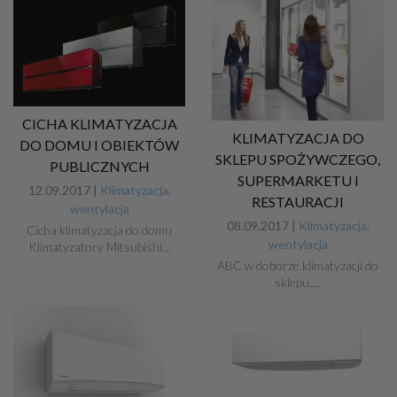
CICHA KLIMATYZACJA
KLIMATYZACJA DO
DO DOMU I OBIEKTÓW
SKLEPU SPOŻYWCZEGO,
PUBLICZNYCH
SUPERMARKETU I
12.09.2017 |
Klimatyzacja,
RESTAURACJI
wentylacja
08.09.2017 |
Klimatyzacja,
Cicha klimatyzacja do domu
wentylacja
Klimatyzatory Mitsubishi…
ABC w doborze klimatyzacji do
sklepu,…