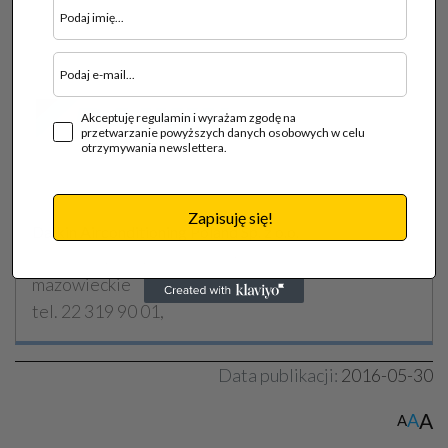
Akceptuję regulamin i wyrażam zgodę na
przetwarzanie powyższych danych osobowych w celu
otrzymywania newslettera.
Zapisuję się!
Daikin Airconditioning Poland Sp. z o.o.
02-255 Warszawa, ul. Krakowiaków 36, woj.
mazowieckie
tel. 22 319 90 01,
Data publikacji:
2016-05-30
A
A
A