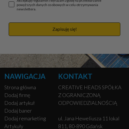
Akceptuję regulamin i wyrażam zgodę na przetwarzanie
powyższych danych osobowych w celu otrzymywania
newslettera.
Zapisuję się!
NAWIGACJA
KONTAKT
Strona główna
CREATIVE HEADS SPÓŁKA
Dodaj firmę
Z OGRANICZONĄ
Dodaj artykuł
ODPOWIEDZIALNOŚCIĄ
Dodaj baner
Dodaj remarketing
ul. Jana Heweliusza 11 lokal
Artykuły
811, 80-890 Gdańsk