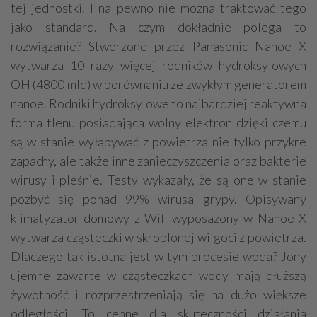
tej jednostki. I na pewno nie można traktować tego
jako standard. Na czym dokładnie polega to
rozwiązanie? Stworzone przez Panasonic Nanoe X
wytwarza 10 razy więcej rodników hydroksylowych
OH (4800 mld) w porównaniu ze zwykłym generatorem
nanoe. Rodniki hydroksylowe to najbardziej reaktywna
forma tlenu posiadająca wolny elektron dzięki czemu
są w stanie wyłapywać z powietrza nie tylko przykre
zapachy, ale także inne zanieczyszczenia oraz bakterie
wirusy i pleśnie. Testy wykazały, że są one w stanie
pozbyć się ponad 99% wirusa grypy. Opisywany
klimatyzator domowy z Wifi wyposażony w Nanoe X
wytwarza cząsteczki w skroplonej wilgoci z powietrza.
Dlaczego tak istotna jest w tym procesie woda? Jony
ujemne zawarte w cząsteczkach wody mają dłuższą
żywotność i rozprzestrzeniają się na dużo większe
odległości. To cenne dla skuteczności działania