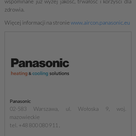
wspominane już wyżej jakość, trwałość i korzyści dla
zdrowia.
Więcej informacji na stronie
www.aircon.panasonic.eu
Panasonic
02-583 Warszawa, ul. Wołoska 9, woj.
mazowieckie
tel. +48 800 080 911 ,