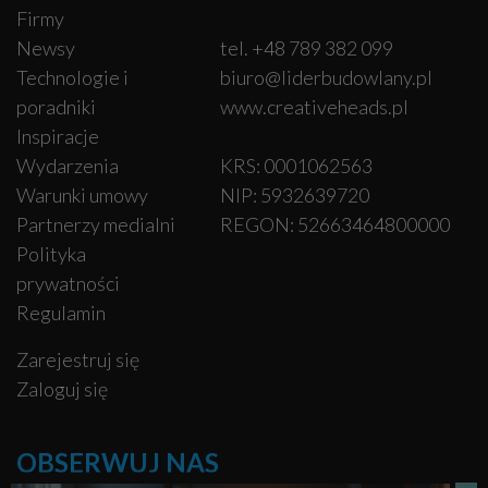
Firmy
Newsy
tel. +48 789 382 099
Technologie i
biuro@liderbudowlany.pl
poradniki
www.creativeheads.pl
Inspiracje
Wydarzenia
KRS: 0001062563
Warunki umowy
NIP: 5932639720
Partnerzy medialni
REGON: 52663464800000
Polityka
prywatności
Regulamin
Zarejestruj się
Zaloguj się
OBSERWUJ NAS