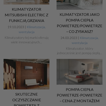
KLIMATYZATOR
KLIMATYZATOR JAKO
MITSUBISHI ELECTRIC Z
POMPA CIEPŁA
FUNKCJĄ GRZANIA
POWIETRZE/POWIETRZE
19.10.2023 |
Klimatyzacja,
– CO ZYSKASZ?
wentylacja
Klimatyzatory tej marki oferują
24.03.2023 |
Klimatyzacja,
wiele innowacyjnych…
wentylacja
Klimatyzator, który
jednocześnie jest pompą ciepłą…
POMPA CIEPŁA
SKUTECZNE
POWIETRZE-POWIETRZE
OCZYSZCZANIE
– CENA Z MONTAŻEM
POWIETRZA Z