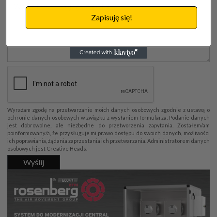
Zapisuję się!
Wyrażam zgodę na przetwarzanie moich danych osobowych zgodnie z ustawą o
ochronie danych osobowych w związku z wysłaniem formularza. Podanie danych
jest dobrowolne, ale niezbędne do przetworzenia zapytania. Zostałem/am
poinformowany/a, że przysługuje mi prawo dostępu do swoich danych, możliwości
ich poprawiania, żądania zaprzestania ich przetwarzania. Administratorem danych
osobowych jest Creative Heads.
Wyślij