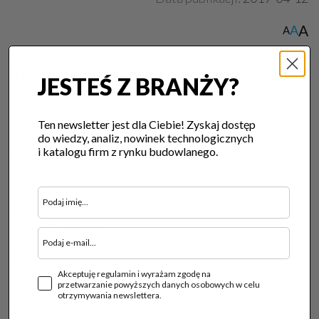
A
A
A
SKONTAKTUJ SIĘ Z FIRMĄ
JESTEŚ Z BRANŻY?
Chcesz zamówić produkt usługę tej firmy lub zapytać o
więcej szczegółów?
Ten newsletter jest dla Ciebie! Zyskaj dostęp
Skorzystaj z formularza kontatowego poniżej:
do wiedzy, analiz, nowinek technologicznych
i katalogu firm z rynku budowlanego.
Imię i Nazwisko
Twój E-mail
Telefon kontaktowy
Akceptuję regulamin i wyrażam zgodę na
przetwarzanie powyższych danych osobowych w celu
otrzymywania newslettera.
Treść wiadomości