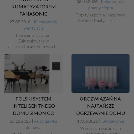
06.07.2026 |
Rekuperacja,
KLIMATYZATOREM
pompy ciepła
PANASONIC
Tego typu pompy, nazywane
również klimatyzatorami,…
27.07.2018 |
Klimatyzacja,
wentylacja
Inteligentny system
Zainstalowany w
klimatyzatorach domowych…
POLSKI SYSTEM
8 ROZWIĄZAŃ NA
INTELIGENTNEGO
NAJTAŃSZE
DOMU SIMON GO
OGRZEWANIE DOMU
28.11.2025 |
Automatyka
17.06.2025 |
Ogrzewanie
domowa
W polskich warunkach
klimatycznych koszty