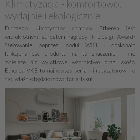
Klimatyzacja - komfortowo,
Grzejniki
Hydraulika
wydajnie i ekologicznie
Energetyczne instalacje, urządzenia
Materiały hydrauliczne
Dlaczego klimatyzator domowy Etherea jest
wielokrotnym laureatem nagrody IF Design Award?
Przeciwpożarowa ochrona, zabezpieczenia
Sterowanie poprzez moduł WiFi i doskonała
Elektroinstalatorstwo
Systemy energooszczędne
funkcjonalność produktu ma tu znaczenie – nie
Systemy nawilżania powietrza
Systemy odwodnień
mniejsze niż wyjątkowe wzornictwo oraz jakość.
Elektryczne materiały
Przemysłowe instalacje
Etherea VKE to najnowsza seria klimatyzatorów i o
niej właśnie będzie mówił ten artykuł.
Alarmowe systemy, monitoring
Hydrotechnika
Kable, przewody
Odkurzacze centralne