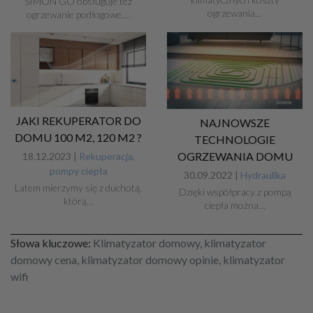
SIMON GO obsługuje też
ogrzewania…
ogrzewanie podłogowe,…
JAKI REKUPERATOR DO
NAJNOWSZE
DOMU 100 M2, 120 M2 ?
TECHNOLOGIE
OGRZEWANIA DOMU
18.12.2023 |
Rekuperacja,
pompy ciepła
30.09.2022 |
Hydraulika
Latem mierzymy się z duchotą,
Dzięki współpracy z pompą
którą…
ciepła można…
Słowa kluczowe:
Klimatyzator domowy, klimatyzator
domowy cena, klimatyzator domowy opinie, klimatyzator
wifi