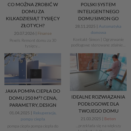
CO MOŻNA ZROBIĆ W
POLSKI SYSTEM
DOMU ZA
INTELIGENTNEGO
KILKADZIESIĄT TYSIĘCY
DOMU SIMON GO
ZŁOTYCH?
28.11.2025 |
Automatyka
domowa
20.07.2026 |
Finanse
Kontakt-Simon | Ogrzewanie
Pexels Remont domu za 30
podłogowe sterowane zdalnie…
tysięcy…
JAKA POMPA CIEPŁA DO
IDEALNE ROZWIĄZANIA
DOMU 250 M²? CENA,
PODŁOGOWE DLA
PARAMETRY, DESIGN
TWOJEGO DOMU
01.04.2025 |
Rekuperacja,
21.03.2025 |
Beton
pompy ciepła
...przekłada się na większy
pompa ciepła pompa ciepła do