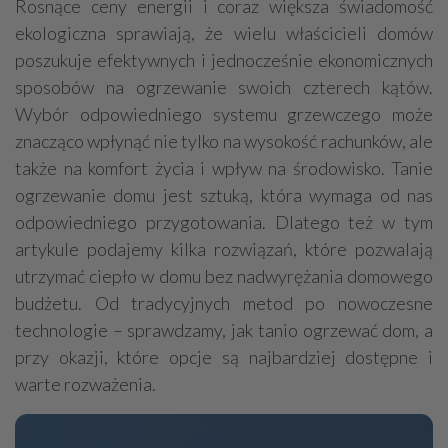
Rosnące ceny energii i coraz większa świadomość
Grzejniki
Hydraulika
ekologiczna sprawiają, że wielu właścicieli domów
Energetyczne instalacje, urządzenia
poszukuje efektywnych i jednocześnie ekonomicznych
sposobów na ogrzewanie swoich czterech kątów.
Materiały hydrauliczne
Wybór odpowiedniego systemu grzewczego może
Przeciwpożarowa ochrona, zabezpieczenia
znacząco wpłynąć nie tylko na wysokość rachunków, ale
Elektroinstalatorstwo
Systemy energooszczędne
także na komfort życia i wpływ na środowisko. Tanie
Systemy nawilżania powietrza
Systemy odwodnień
ogrzewanie domu jest sztuką, która wymaga od nas
odpowiedniego przygotowania. Dlatego też w tym
Elektryczne materiały
Przemysłowe instalacje
artykule podajemy kilka rozwiązań, które pozwalają
Alarmowe systemy, monitoring
Hydrotechnika
utrzymać ciepło w domu bez nadwyrężania domowego
Kable, przewody
Odkurzacze centralne
budżetu. Od tradycyjnych metod po nowoczesne
technologie – sprawdzamy, jak tanio ogrzewać dom, a
przy okazji, które opcje są najbardziej dostępne i
warte rozważenia.