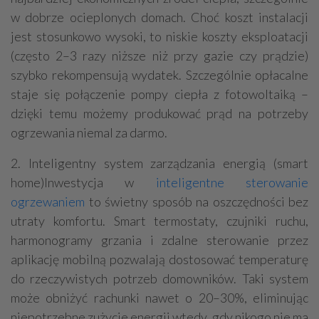
w dobrze ocieplonych domach. Choć koszt instalacji
jest stosunkowo wysoki, to niskie koszty eksploatacji
(często 2–3 razy niższe niż przy gazie czy prądzie)
szybko rekompensują wydatek. Szczególnie opłacalne
staje się połączenie pompy ciepła z fotowoltaiką –
dzięki temu możemy produkować prąd na potrzeby
ogrzewania niemal za darmo.
2. Inteligentny system zarządzania energią (smart
home)Inwestycja w
inteligentne sterowanie
ogrzewaniem
to świetny sposób na oszczędności bez
utraty komfortu. Smart termostaty, czujniki ruchu,
harmonogramy grzania i zdalne sterowanie przez
aplikację mobilną pozwalają dostosować temperaturę
do rzeczywistych potrzeb domowników. Taki system
może obniżyć rachunki nawet o 20–30%, eliminując
niepotrzebne zużycie energii wtedy, gdy nikogo nie ma