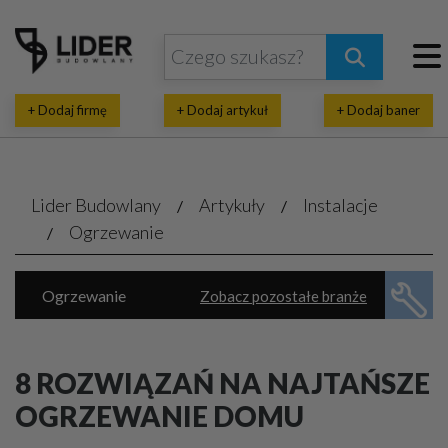
+ Dodaj firmę
+ Dodaj artykuł
+ Dodaj baner
Lider Budowlany
Artykuły
Instalacje
Ogrzewanie
Ogrzewanie
Zobacz pozostałe branże
Energia ekologiczna
Klimatyzacja, wentylacja
Piece, kotły
8 ROZWIĄZAŃ NA NAJTAŃSZE
Rekuperacja, pompy ciepła
OGRZEWANIE DOMU
Wodno-kanalizacyjne usługi
Automatyka domowa