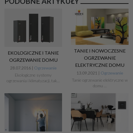
PODOBNE ARTYKUŁY
TANIE I NOWOCZESNE
EKOLOGICZNE I TANIE
OGRZEWANIE
OGRZEWANIE DOMU
ELEKTRYCZNE DOMU
28.07.2016 |
Ogrzewanie
13.09.2021 |
Ogrzewanie
Ekologiczne systemy
Tanie ogrzewanie elektryczne w
ogrzewania i klimatyzacji, tak…
domu ­…