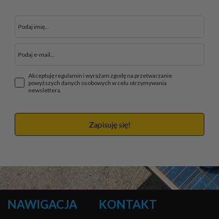
Akceptuję regulamin i wyrażam zgodę na przetwarzanie
powyższych danych osobowych w celu otrzymywania
newslettera.
Zapisuję się!
NAWIGACJA
KONTAKT