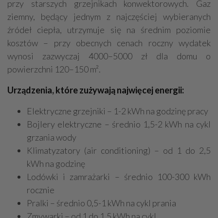
przy starszych grzejnikach konwektorowych. Gaz
ziemny, będący jednym z najczęściej wybieranych
źródeł ciepła, utrzymuje się na średnim poziomie
kosztów – przy obecnych cenach roczny wydatek
wynosi zazwyczaj 4000–5000 zł dla domu o
powierzchni 120–150 m².
Urządzenia, które zużywają najwięcej energii:
Elektryczne grzejniki – 1-2 kWh na godzinę pracy
Bojlery elektryczne – średnio 1,5-2 kWh na cykl
grzania wody
Klimatyzatory (air conditioning) – od 1 do 2,5
kWh na godzinę
Lodówki i zamrażarki – średnio 100-300 kWh
rocznie
Pralki – średnio 0,5-1 kWh na cykl prania
Zmywarki – od 1 do 1,5 kWh na cykl