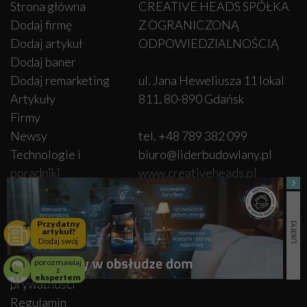
Strona główna
CREATIVE HEADS SPÓŁKA
Dodaj firmę
Z OGRANICZONĄ
Dodaj artykuł
ODPOWIEDZIALNOŚCIĄ
Dodaj baner
Dodaj remarketing
ul. Jana Heweliusza 11 lokal
Artykuły
811, 80-890 Gdańsk
Firmy
Newsy
tel. +48 789 382 099
Technologie i
biuro@liderbudowlany.pl
poradniki
www.creativeheads.pl
Inspiracje
Wydarzenia
KRS: 0001062563
Przydatny
Warunki umowy
NIP: 5932639720
artykuł?
Dodaj swój
Partnerzy medialni
REGON: 52663464800000
porozmawiaj
Polityka
z
ekspertem
prywatności
Regulamin