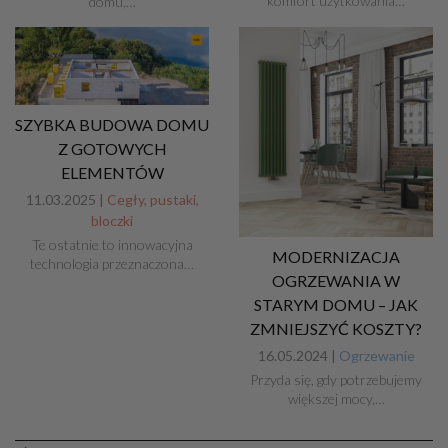
komfort użytkowania…
domu,…
SZYBKA BUDOWA DOMU
Z GOTOWYCH
ELEMENTÓW
11.03.2025 |
Cegły, pustaki,
bloczki
Te ostatnie to innowacyjna
MODERNIZACJA
technologia przeznaczona…
OGRZEWANIA W
STARYM DOMU – JAK
ZMNIEJSZYĆ KOSZTY?
16.05.2024 |
Ogrzewanie
Przyda się, gdy potrzebujemy
większej mocy,…