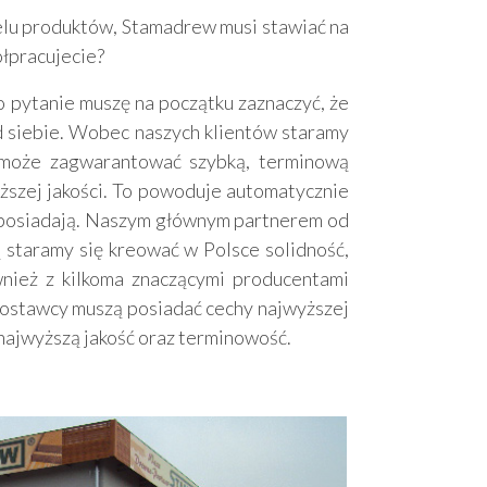
elu produktów, Stamadrew musi stawiać na
ółpracujecie?
 pytanie muszę na początku zaznaczyć, że
 siebie. Wobec naszych klientów staramy
 może zagwarantować szybką, terminową
yższej jakości. To powoduje automatycznie
 posiadają. Naszym głównym partnerem od
ą staramy się kreować w Polsce solidność,
nież z kilkoma znaczącymi producentami
stawcy muszą posiadać cechy najwyższej
 najwyższą jakość oraz terminowość.