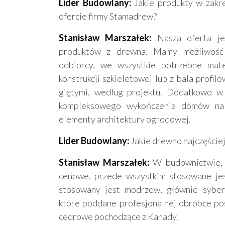
Lider Budowlany:
Jakie produkty w zakr
ofercie firmy Stamadrew?
Stanisław Marszałek:
Nasza oferta jes
produktów z drewna. Mamy możliwość 
odbiorcy, we wszystkie potrzebne ma
konstrukcji szkieletowej lub z bala profi
giętymi, według projektu. Dodatkowo w 
kompleksowego wykończenia domów na 
elementy architektury ogrodowej.
Lider Budowlany:
Jakie drewno najczęście
Stanisław Marszałek:
W budownictwie, z
cenowe, przede wszystkim stosowane jes
stosowany jest modrzew, głównie sybery
które poddane profesjonalnej obróbce pos
cedrowe pochodzące z Kanady.