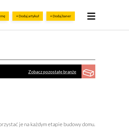
irmę
+ Dodaj artykuł
+ Dodaj baner
Zobacz pozostałe branże
lie
Beton
Beton komórkowy
Kruszywa
zkło
Tworzywa sztuczne
Styropian
orzystać je na każdym etapie budowy domu.