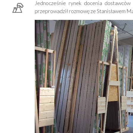
Jednocześnie rynek docenia dostawców 
przeprowadził rozmowę ze Stanisławem Ma