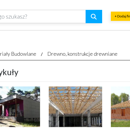
+ Dodaj f
riały Budowlane
Drewno, konstrukcje drewniane
ykuły