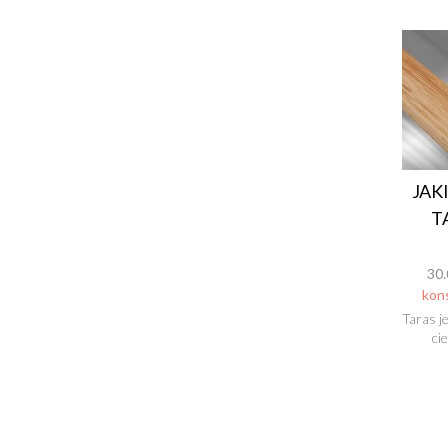
JAK
T
30.
kon
Taras j
ci