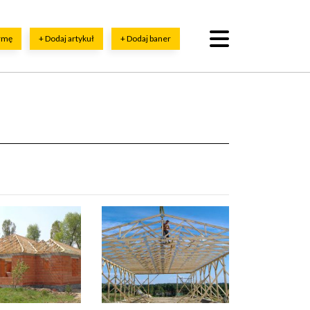
irmę
+ Dodaj artykuł
+ Dodaj baner