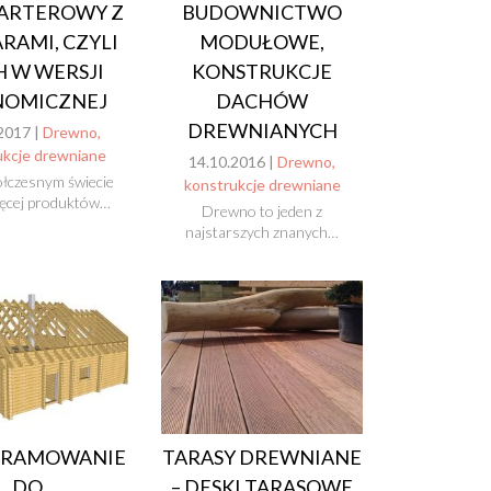
ARTEROWY Z
BUDOWNICTWO
RAMI, CZYLI
MODUŁOWE,
 W WERSJI
KONSTRUKCJE
NOMICZNEJ
DACHÓW
DREWNIANYCH
2017 |
Drewno,
ukcje drewniane
14.10.2016 |
Drewno,
łczesnym świecie
konstrukcje drewniane
ięcej produktów…
Drewno to jeden z
najstarszych znanych…
RAMOWANIE
TARASY DREWNIANE
DO
– DESKI TARASOWE