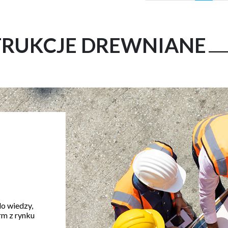
RUKCJE DREWNIANE
do wiedzy,
rm z rynku