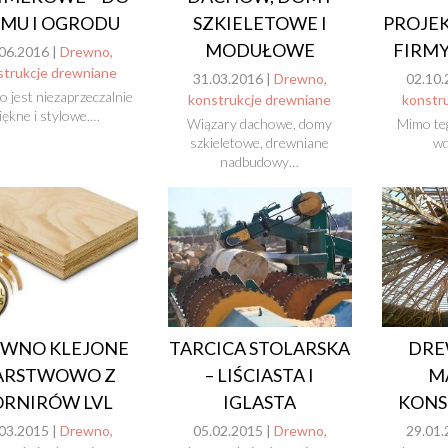
MU I OGRODU
SZKIELETOWE I
PROJE
MODUŁOWE
FIRMY
06.2016 |
Drewno,
strukcje drewniane
31.03.2016 |
Drewno,
02.10.
 jest niezaprzeczalnie
konstrukcje drewniane
konstr
iękne i stylowe.…
Wiązary dachowe, domy
Mimo teg
szkieletowe, drewniane
wd
nadbudowy…
WNO KLEJONE
TARCICA STOLARSKA
DRE
ARSTWOWO Z
– LIŚCIASTA I
M
ORNIRÓW LVL
IGLASTA
KONS
03.2015 |
Drewno,
05.02.2015 |
Drewno,
29.01.