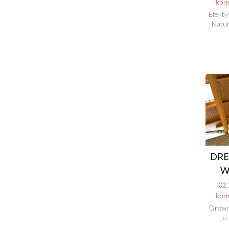
kon
Efekty
Natur
DRE
W
02.
kon
Drewn
to