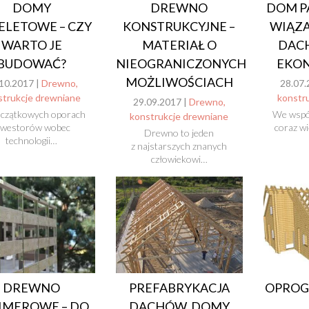
DOMY
DREWNO
DOM P
ELETOWE – CZY
KONSTRUKCYJNE –
WIĄZA
WARTO JE
MATERIAŁ O
DACH
BUDOWAĆ?
NIEOGRANICZONYCH
EKO
MOŻLIWOŚCIACH
10.2017 |
Drewno,
28.07.
strukcje drewniane
konstr
29.09.2017 |
Drewno,
oczątkowych oporach
We wspó
konstrukcje drewniane
nwestorów wobec
coraz w
Drewno to jeden
technologii…
z najstarszych znanych
człowiekowi…
DREWNO
PREFABRYKACJA
OPROG
IMEROWE – DO
DACHÓW, DOMY