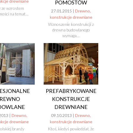
ukcje drewniane
POMOSTÓW
 ze wzrostem
27.01.2015 |
Drewno,
mości na temat…
konstrukcje drewniane
Wznoszenie konstrukcji z
drewna budowlanego
wymaga…
ESJONALNE
PREFABRYKOWANE
REWNO
KONSTRUKCJE
DOWLANE
DREWNIANE
2013 |
Drewno,
09.10.2013 |
Drewno,
ukcje drewniane
konstrukcje drewniane
olskiej branży
Ktoś, kiedyś powiedział, że