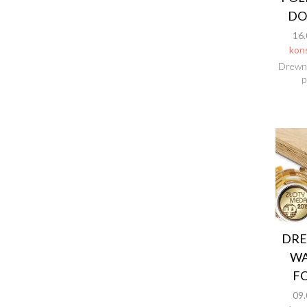
DO
16.
kon
Drewno
p
DRE
W
F
09.