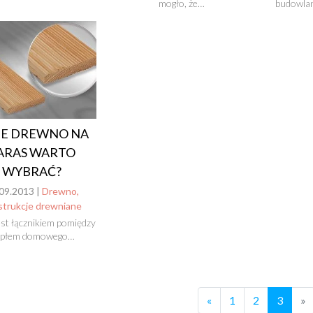
mogło, że…
budowlan
IE DREWNO NA
ARAS WARTO
WYBRAĆ?
09.2013 |
Drewno,
strukcje drewniane
est łącznikiem pomiędzy
epłem domowego…
«
1
2
3
»