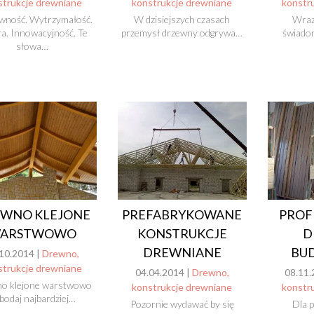
strukcje drewniane
konstrukcje drewniane
konstr
wność. Wytrzymałość.
W dzisiejszych czasach
Wraz
a. Innowacyjność. Te
przemysł drzewny odgrywa…
świado
słowa…
WNO KLEJONE
PREFABRYKOWANE
PROF
ARSTWOWO
KONSTRUKCJE
D
DREWNIANE
BU
10.2014 |
Drewno,
strukcje drewniane
04.04.2014 |
Drewno,
08.11.
o klejone warstwowo
konstrukcje drewniane
konstr
 bodaj najbardziej…
Pozornie wydawać by się
Dla p