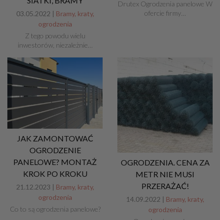
SIATKI, BRAMY
Drutex Ogrodzenia panelowe W
ofercie firmy…
03.05.2022 |
Bramy, kraty,
ogrodzenia
Z tego powodu wielu
inwestorów, niezależnie…
JAK ZAMONTOWAĆ
OGRODZENIE
PANELOWE? MONTAŻ
OGRODZENIA. CENA ZA
KROK PO KROKU
METR NIE MUSI
PRZERAŻAĆ!
21.12.2023 |
Bramy, kraty,
ogrodzenia
14.09.2022 |
Bramy, kraty,
Co to są ogrodzenia panelowe?
ogrodzenia
...…