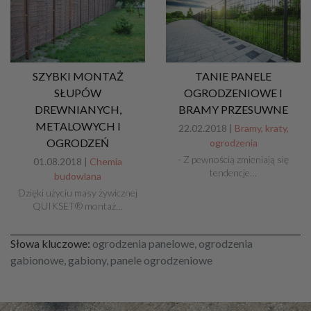
SZYBKI MONTAŻ
TANIE PANELE
SŁUPÓW
OGRODZENIOWE I
DREWNIANYCH,
BRAMY PRZESUWNE
METALOWYCH I
22.02.2018 |
Bramy, kraty,
OGRODZEŃ
ogrodzenia
- Z pewnością zmieniają się
01.08.2018 |
Chemia
tendencje…
budowlana
Dzięki użyciu masy żywicznej
QUIKSET® montaż…
Słowa kluczowe:
ogrodzenia panelowe, ogrodzenia
gabionowe, gabiony, panele ogrodzeniowe