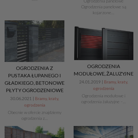
Ogrodzenia panelowe
Ogrodzenia panelowe są
kojarzone…
OGRODZENIA
OGRODZENIA Z
MODUŁOWE, ŻALUZYJNE
PUSTAKA ŁUPANEGO I
24.01.2019 |
Bramy, kraty,
GŁADKIEGO, BETONOWE
ogrodzenia
PŁYTY OGRODZENIOWE
Ogrodzenia modułowe i
30.06.2021 |
Bramy, kraty,
ogrodzenia żaluzyjne –…
ogrodzenia
Obecnie w ofercie znajdziemy
ogrodzenia z…