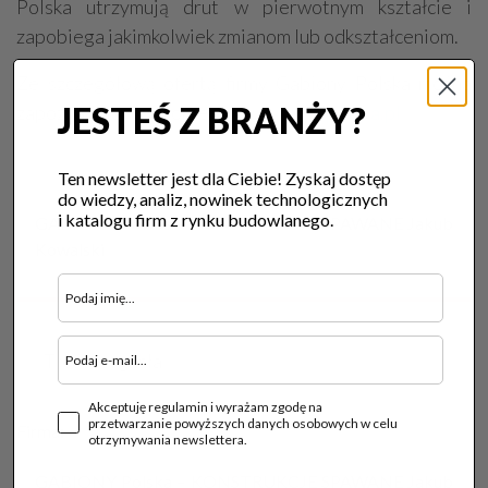
Polska utrzymują drut w pierwotnym kształcie i
zapobiega jakimkolwiek zmianom lub odkształceniom.
Ze szczegółową ofertą firmy Gabiony Polska można
JESTEŚ Z BRANŻY?
zapoznać się na stronie
www.gabionypolska.pl
Ten newsletter jest dla Ciebie! Zyskaj dostęp
do wiedzy, analiz, nowinek technologicznych
i katalogu firm z rynku budowlanego.
GABIONY Polska – KONSTRUKCJE SPAWANE Jakub
Kowalski
Treść wygasła
Akceptuję regulamin i wyrażam zgodę na
przetwarzanie powyższych danych osobowych w celu
Firma:
otrzymywania newslettera.
GABIONY Polska – KONSTRUKCJE SPAWANE Jakub