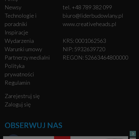
Newsy
tel. +48 789 382 099
Technologie i
biuro@liderbudowlany.pl
poradniki
www.creativeheads.pl
Inspiracje
Wydarzenia
KRS: 0001062563
Warunki umowy
NIP: 5932639720
Partnerzy medialni
REGON: 52663464800000
Polityka
prywatności
Regulamin
Zarejestruj się
Zaloguj się
OBSERWUJ NAS