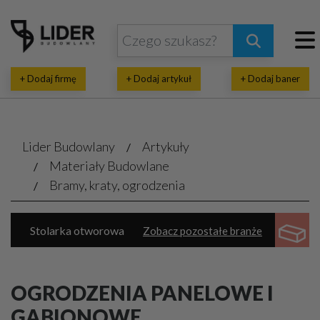
+ Dodaj firmę
+ Dodaj artykuł
+ Dodaj baner
Lider Budowlany
Artykuły
Materiały Budowlane
Bramy, kraty, ogrodzenia
Stolarka otworowa
Zobacz pozostałe branże
Dachy, pokrycia dachowe
Izolacje
Bramy, kraty, ogrodzenia
Chemia budowlana
OGRODZENIA PANELOWE I
Elewacje, zabezpieczenia
Systemy budowlane
GABIONOWE