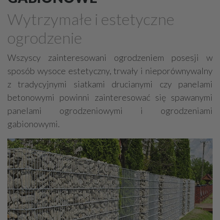
Drewno, konstrukcje drewniane
Wytrzymałe i estetyczne
Farby, kleje, lakiery, emalie
Beton
ogrodzenie
Cegły, pustaki, bloczki
Szalunki, szalunki kartonowe
Techniki zamocowań
Kostka brukowa, granitowa
Wszyscy zainteresowani ogrodzeniem posesji w
sposób wysoce estetyczny, trwały i nieporównywalny
Beton komórkowy
Kruszywa
Systemy kominowe
z tradycyjnymi siatkami drucianymi czy panelami
Izolacje akustyczne
Składy budowlane
betonowymi powinni zainteresować się spawanymi
Stal, wyroby stalowe
Sklejki
Blachy
Szkło
panelami ogrodzeniowymi i ogrodzeniami
Tworzywa sztuczne
Styropian
System barw
gabionowymi.
Filtry
Metale