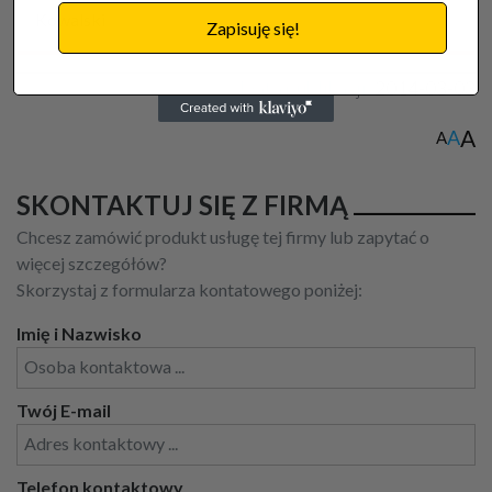
Kowalski
Zapisuję się!
Data publikacji:
2014-03-03
A
A
A
SKONTAKTUJ SIĘ Z FIRMĄ
Chcesz zamówić produkt usługę tej firmy lub zapytać o
więcej szczegółów?
Skorzystaj z formularza kontatowego poniżej:
Imię i Nazwisko
Twój E-mail
Telefon kontaktowy