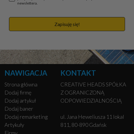
newslettera.
Zapisuję się!
NAWIGACJA
KONTAKT
Strona główna
CREATIVE HEADS SPÓŁKA
Dodaj firmę
Z OGRANICZONĄ
Dodaj artykuł
ODPOWIEDZIALNOŚCIĄ
Dodaj baner
Dodaj remarketing
ul. Jana Heweliusza 11 lokal
Artykuły
811, 80-890 Gdańsk
Firmy