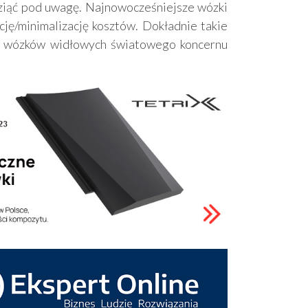
wziąć pod uwagę. Najnowocześniejsze wózki
cję/minimalizację kosztów. Dokładnie takie
rem wózków widłowych światowego koncernu