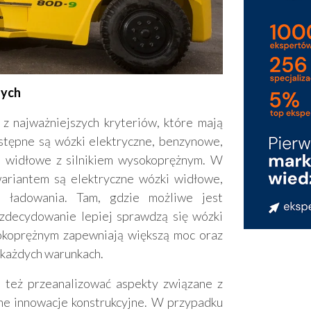
nych
z najważniejszych kryteriów, które mają
tępne są wózki elektryczne, benzynowe,
 widłowe z silnikiem wysokoprężnym. W
ariantem są elektryczne wózki widłowe,
 ładowania. Tam, gdzie możliwe jest
zdecydowanie lepiej sprawdzą się wózki
okoprężnym zapewniają większą moc oraz
 każdych warunkach.
 też przeanalizować aspekty związane z
ane innowacje konstrukcyjne. W przypadku