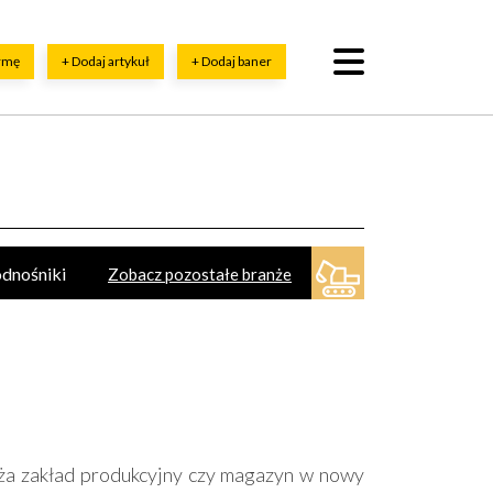
irmę
+ Dodaj artykuł
+ Dodaj baner
dnośniki
Zobacz pozostałe branże
przęt, szkolenia
Dźwigi (żurawie)
ne maszyny, sprzęt - części, serwis
zyrządy miernicze
aża zakład produkcyjny czy magazyn w nowy