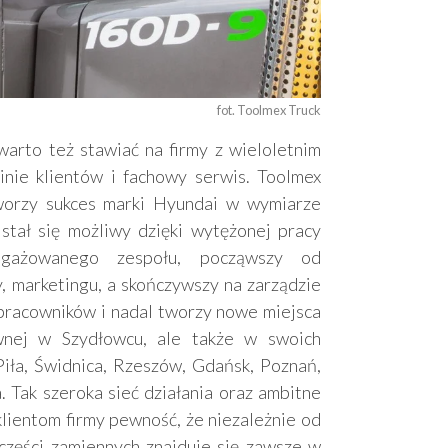
fot. Toolmex Truck
rto też stawiać na firmy z wieloletnim
nie klientów i fachowy serwis. Toolmex
worzy sukces marki Hyundai w wymiarze
stał się możliwy dzięki wytężonej pracy
ngażowanego zespołu, począwszy od
, marketingu, a skończywszy na zarządzie
 pracowników i nadal tworzy nowe miejsca
wnej w Szydłowcu, ale także w swoich
Piła, Świdnica, Rzeszów, Gdańsk, Poznań,
 Tak szeroka sieć działania oraz ambitne
 klientom firmy pewność, że niezależnie od
części zamiennych znajduje się zawsze w