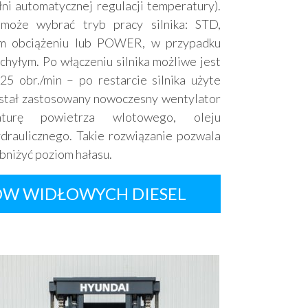
ni automatycznej regulacji temperatury).
może wybrać tryb pracy silnika: STD,
zym obciążeniu lub POWER, w przypadku
chyłym. Po włączeniu silnika możliwe jest
5 obr./min – po restarcie silnika użyte
stał zastosowany nowoczesny wentylator
aturę powietrza wlotowego, oleju
draulicznego. Takie rozwiązanie pozwala
bniżyć poziom hałasu.
ÓW WIDŁOWYCH DIESEL