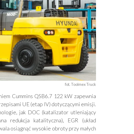
fot. Toolmex Truck
waniem Cummins QSB6.7 122 kW zapewnia
zepisami UE (etap IV) dotyczącymi emisji.
logie, jak DOC (katalizator utleniający
na redukcja katalityczna), EGR (układ
zwala osiągnąć wysokie obroty przy małych