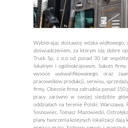
Wybierając dostawcę wózka widłowego, wa
doświadczeniem, za którym idą dobre opi
Truck Sp. z o.o od ponad 30 lat współt
lokalnym i ogólnokrajowym. Sukces firmy 
wysoce wykwalifikowanego oraz zaa
pracowników produkcji, serwisu, sprzedaży
firmy. Obecnie firma zatrudnia ponad 150
pracy zarówno w swojej siedzibie głó
oddziałach na terenie Polski: Warszawa, 
Sosnowiec, Tomasz Mazowiecki, Ostrołęka.
plany tworzenia kolejnych lokalizacji dają
miejsca pracy, fachowy serwis i magazyn 