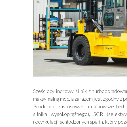
Sześciocylindrowy silnik z turbodołado
maksymalną moc, a zarazem jest zgodny z pr
Producent zastosował tu najnowsze techno
silnika wysokoprężnego), SCR (selektyw
recyrkulacji schłodzonych spalin, który po