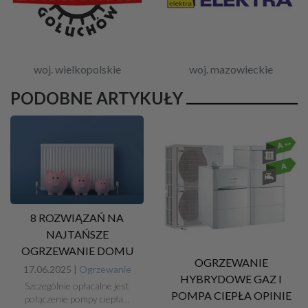
woj. wielkopolskie
woj. mazowieckie
PODOBNE ARTYKUŁY
8 ROZWIĄZAŃ NA
NAJTAŃSZE
OGRZEWANIE DOMU
OGRZEWANIE
17.06.2025 |
Ogrzewanie
HYBRYDOWE GAZ I
Szczególnie opłacalne jest
POMPA CIEPŁA OPINIE
połączenie pompy ciepła…