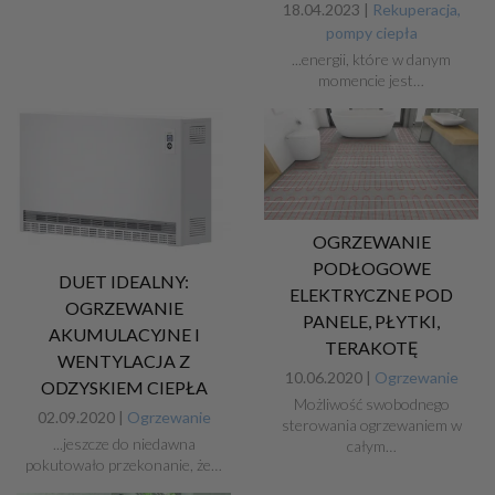
18.04.2023 |
Rekuperacja,
pompy ciepła
...energii, które w danym
momencie jest…
OGRZEWANIE
PODŁOGOWE
DUET IDEALNY:
ELEKTRYCZNE POD
OGRZEWANIE
PANELE, PŁYTKI,
AKUMULACYJNE I
TERAKOTĘ
WENTYLACJA Z
10.06.2020 |
Ogrzewanie
ODZYSKIEM CIEPŁA
Możliwość swobodnego
02.09.2020 |
Ogrzewanie
sterowania ogrzewaniem w
...jeszcze do niedawna
całym…
pokutowało przekonanie, że…