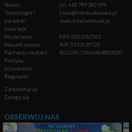
Newsy
tel. +48 789 382 099
Technologie i
biuro@liderbudowlany.pl
poradniki
www.creativeheads.pl
Inspiracje
Wydarzenia
KRS: 0001062563
Warunki umowy
NIP: 5932639720
Partnerzy medialni
REGON: 52663464800000
Polityka
prywatności
Regulamin
Zarejestruj się
Zaloguj się
OBSERWUJ NAS
Facebook