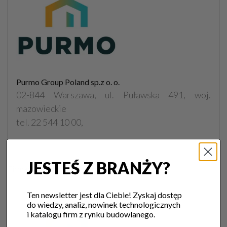
Purmo Group Poland sp.z o. o.
02-844 Warszawa, ul. Puławska 491, woj.
mazowieckie
tel. 22 544 10 00,
JESTEŚ Z BRANŻY?
Firma:
Ten newsletter jest dla Ciebie! Zyskaj dostęp
do wiedzy, analiz, nowinek technologicznych
i katalogu firm z rynku budowlanego.