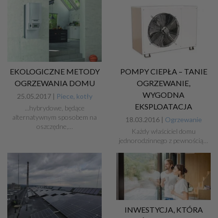
EKOLOGICZNE METODY
POMPY CIEPŁA – TANIE
OGRZEWANIA DOMU
OGRZEWANIE,
WYGODNA
25.05.2017 |
Piece, kotły
EKSPLOATACJA
...hybrydowe, będące
alternatywnym sposobem na
18.03.2016 |
Ogrzewanie
oszczędne,…
Każdy właściciel domu
jednorodzinnego z pewnością…
INWESTYCJA, KTÓRA