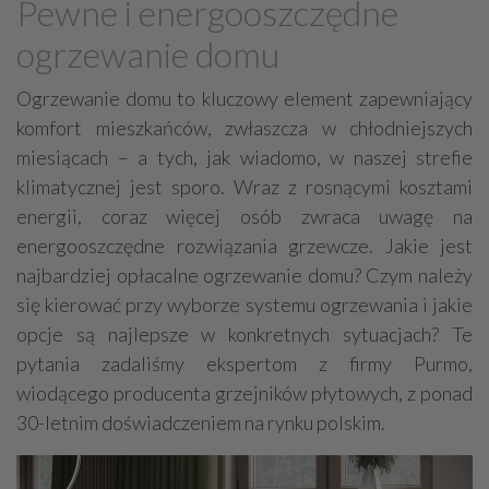
Pewne i energooszczędne
Grzejniki
Hydraulika
ogrzewanie domu
Energetyczne instalacje, urządzenia
Materiały hydrauliczne
Ogrzewanie domu to kluczowy element zapewniający
komfort mieszkańców, zwłaszcza w chłodniejszych
Przeciwpożarowa ochrona, zabezpieczenia
miesiącach – a tych, jak wiadomo, w naszej strefie
Elektroinstalatorstwo
Systemy energooszczędne
klimatycznej jest sporo. Wraz z rosnącymi kosztami
Systemy nawilżania powietrza
Systemy odwodnień
energii, coraz więcej osób zwraca uwagę na
Elektryczne materiały
Przemysłowe instalacje
energooszczędne rozwiązania grzewcze. Jakie jest
najbardziej opłacalne ogrzewanie domu? Czym należy
Alarmowe systemy, monitoring
Hydrotechnika
się kierować przy wyborze systemu ogrzewania i jakie
Kable, przewody
Odkurzacze centralne
opcje są najlepsze w konkretnych sytuacjach? Te
pytania zadaliśmy ekspertom z firmy Purmo,
wiodącego producenta grzejników płytowych, z ponad
30-letnim doświadczeniem na rynku polskim.