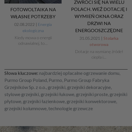
ZWRÓCI SIĘ NA WIELU
POLACH. WEŹ DOTACJĘ I
FOTOWOLTAIKA NA
WYMIEŃ OKNA ORAZ
WŁASNE POTRZEBY
DRZWI NA
02.08.2022 |
Energia
ENERGOOSZCZĘDNE
ekologiczna
Kiedy mowa o energii
31.05.2021 |
Stolarka
odnawialnej, to…
otworowa
Dotacje na wymianę źródeł
ciepła i…
Słowa kluczowe:
najbardziej opłacalne ogrzewanie domu,
Purmo Group Poland, Purmo, Purmo Group Fabryka
Grzejników Sp. z o.o., grzejniki, grzejniki dekoracyjne,
stylowe grzejniki, grzejniki łukowe, grzejniki proste, grzejniki
płytowe, grzejniki łazienkowe, grzejniki konwektorowe,
grzejniki kolumnowe, technologie grzewcze