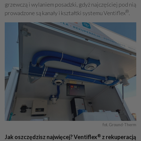
grzewczą i wylaniem posadzki, gdyż najczęściej pod nią
®
prowadzone są kanały i kształtki systemu Ventiflex
.
fot. Ground-Therm
®
Jak oszczędzisz najwięcej? Ventiflex
z rekuperacją