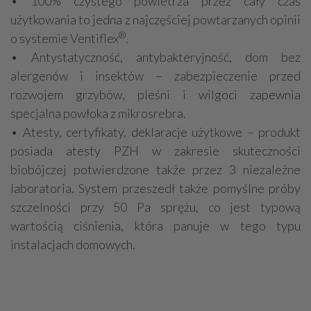
• 100% czystego powietrza przez cały czas
użytkowania to jedna z najczęściej powtarzanych opinii
®
o systemie Ventiflex
.
• Antystatyczność, antybakteryjność, dom bez
alergenów i insektów – zabezpieczenie przed
rozwojem grzybów, pleśni i wilgoci zapewnia
specjalna powłoka z mikrosrebra.
• Atesty, certyfikaty, deklaracje użytkowe – produkt
posiada atesty PZH w zakresie skuteczności
biobójczej potwierdzone także przez 3 niezależne
laboratoria. System przeszedł także pomyślne próby
szczelności przy 50 Pa sprężu, co jest typową
wartością ciśnienia, która panuje w tego typu
instalacjach domowych.