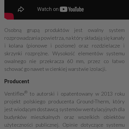
Osobną grupą produktów jest owalny system
rozprowadzania powietrza, na który składają się kanały
i kolana (pionowe i poziome) oraz rozdzielacze i
skrzynki rozprężne. Wysokość elementów systemu
owalnego nie przekracza 60 mm, przez co łatwo
schować go nawet w cienkiej warstwie izolacji.
Producent
®
Ventiflex
to autorski i opatentowany w 2013 roku
projekt polskiego producenta Ground-Therm, który
jest wiodącym dostawcą systemów wentylacyjnych dla
budynków mieszkalnych oraz wszelkich obiektów
użyteczności publicznej. Opinie dotyczące systemu