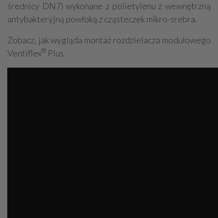
średnicy DN7) wykonane z polietylenu z wewnętrzną
antybakteryjną powłoką z cząsteczek mikro-srebra.
Zobacz, jak wygląda montaż rozdzielacza modułowego
®
Ventiflex
Plus