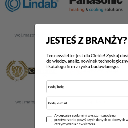
woj. mazowieckie
woj. mazowieckie
JESTEŚ Z BRANŻY?
Ten newsletter jest dla Ciebie! Zyskaj dos
do wiedzy, analiz, nowinek technologiczn
i katalogu firm z rynku budowlanego.
woj. małopolskie
woj. śląskie
Akceptuję regulamin i wyrażam zgodę na
przetwarzanie powyższych danych osobowych w
otrzymywania newslettera.