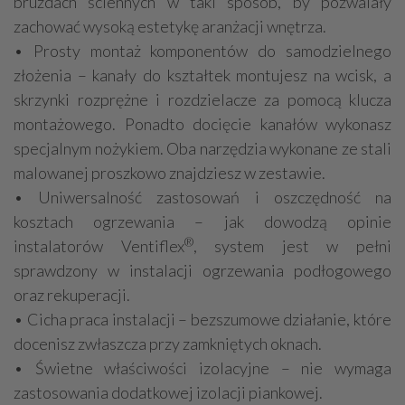
bruzdach ściennych w taki sposób, by pozwalały
zachować wysoką estetykę aranżacji wnętrza.
• Prosty montaż komponentów do samodzielnego
złożenia – kanały do kształtek montujesz na wcisk, a
skrzynki rozprężne i rozdzielacze za pomocą klucza
montażowego. Ponadto docięcie kanałów wykonasz
specjalnym nożykiem. Oba narzędzia wykonane ze stali
malowanej proszkowo znajdziesz w zestawie.
• Uniwersalność zastosowań i oszczędność na
kosztach ogrzewania – jak dowodzą opinie
®
instalatorów Ventiflex
, system jest w pełni
sprawdzony w instalacji ogrzewania podłogowego
oraz rekuperacji.
• Cicha praca instalacji – bezszumowe działanie, które
docenisz zwłaszcza przy zamkniętych oknach.
• Świetne właściwości izolacyjne – nie wymaga
zastosowania dodatkowej izolacji piankowej.