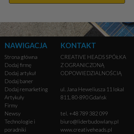
NAWIGACJA
KONTAKT
Strona główna
CREATIVE HEADS SPÓŁKA
Dodaj firmę
Z OGRANICZONĄ
Dodaj artykuł
ODPOWIEDZIALNOŚCIĄ
Dodaj baner
Dodaj remarketing
ul. Jana Heweliusza 11 lokal
Artykuły
811, 80-890 Gdańsk
Firmy
Newsy
tel. +48 789 382 099
Technologie i
biuro@liderbudowlany.pl
poradniki
www.creativeheads.pl