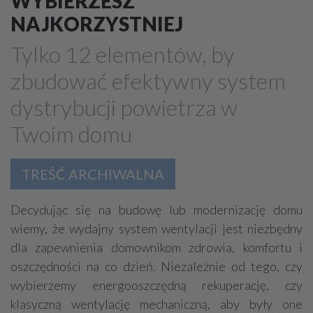
WYBIERZESZ
Grzejniki
Hydraulika
NAJKORZYSTNIEJ
Energetyczne instalacje, urządzenia
Tylko 12 elementów, by
Materiały hydrauliczne
zbudować efektywny system
Przeciwpożarowa ochrona, zabezpieczenia
dystrybucji powietrza w
Elektroinstalatorstwo
Systemy energooszczędne
Twoim domu
Systemy nawilżania powietrza
Systemy odwodnień
Elektryczne materiały
Przemysłowe instalacje
TREŚĆ ARCHIWALNA
Alarmowe systemy, monitoring
Hydrotechnika
Kable, przewody
Odkurzacze centralne
Decydując się na budowę lub modernizację domu
wiemy, że wydajny system wentylacji jest niezbędny
dla zapewnienia domownikom zdrowia, komfortu i
oszczędności na co dzień. Niezależnie od tego, czy
wybierzemy energooszczędną rekuperację, czy
klasyczną wentylację mechaniczną, aby były one