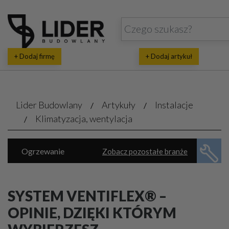
+ Dodaj firmę
+ Dodaj artykuł
Lider Budowlany
Artykuły
Instalacje
Klimatyzacja, wentylacja
Ogrzewanie
Zobacz pozostałe branże
Energia ekologiczna
Klimatyzacja, wentylacja
Piece, kotły
SYSTEM VENTIFLEX® –
Rekuperacja, pompy ciepła
OPINIE, DZIĘKI KTÓRYM
Wodno-kanalizacyjne usługi
Automatyka domowa