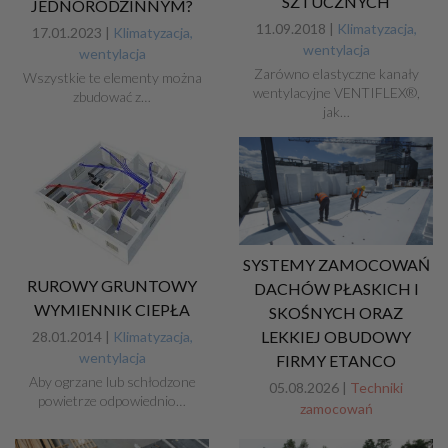
SZTUCZNYCH
JEDNORODZINNYM?
11.09.2018 |
Klimatyzacja,
17.01.2023 |
Klimatyzacja,
wentylacja
wentylacja
Zarówno elastyczne kanały
Wszystkie te elementy można
wentylacyjne VENTIFLEX®,
zbudować z…
jak…
SYSTEMY ZAMOCOWAŃ
RUROWY GRUNTOWY
DACHÓW PŁASKICH I
WYMIENNIK CIEPŁA
SKOŚNYCH ORAZ
LEKKIEJ OBUDOWY
28.01.2014 |
Klimatyzacja,
wentylacja
FIRMY ETANCO
Aby ogrzane lub schłodzone
05.08.2026 |
Techniki
powietrze odpowiednio…
zamocowań