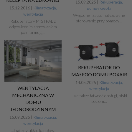
15.09.2025 |
Rekuperacja,
15.12.2016 |
Klimatyzacja,
pompy ciepła
wentylacja
Wygodne i zautomatyzowane
sterowanie przy pomocy…
Rekuperatory MISTRAL z
odpowiednim sterowaniem
poinformują…
REKUPERATOR DO
MAŁEGO DOMU BOXAIR
14.05.2025 |
Klimatyzacja,
WENTYLACJA
wentylacja
MECHANICZNA W
...ale także łatwość obsługi, niski
poziom…
DOMU
JEDNORODZINNYM
15.09.2025 |
Klimatyzacja,
wentylacja
...logiczny układ kanałów,