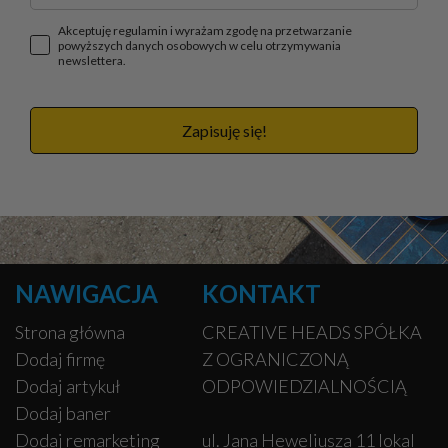
Akceptuję regulamin i wyrażam zgodę na przetwarzanie
powyższych danych osobowych w celu otrzymywania
newslettera.
Zapisuję się!
NAWIGACJA
KONTAKT
Strona główna
CREATIVE HEADS SPÓŁKA
Dodaj firmę
Z OGRANICZONĄ
Dodaj artykuł
ODPOWIEDZIALNOŚCIĄ
Dodaj baner
Dodaj remarketing
ul. Jana Heweliusza 11 lokal