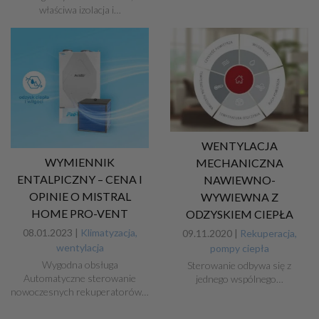
właściwa izolacja i…
WENTYLACJA
WYMIENNIK
MECHANICZNA
ENTALPICZNY – CENA I
NAWIEWNO-
OPINIE O MISTRAL
WYWIEWNA Z
HOME PRO-VENT
ODZYSKIEM CIEPŁA
08.01.2023 |
Klimatyzacja,
09.11.2020 |
Rekuperacja,
wentylacja
pompy ciepła
Wygodna obsługa
Sterowanie odbywa się z
Automatyczne sterowanie
jednego wspólnego…
nowoczesnych rekuperatorów…