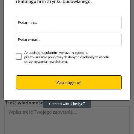
i katalogu firm z rynku budowlanego.
SKONTAKTUJ SIĘ Z FIRMĄ
Chcesz zamówić produkt usługę tej firmy lub zapytać o
więcej szczegółów?
Skorzystaj z formularza kontatowego poniżej:
Imię i Nazwisko
Akceptuję regulamin i wyrażam zgodę na
przetwarzanie powyższych danych osobowych w celu
Twój E-mail
otrzymywania newslettera.
Telefon kontaktowy
Zapisuję się!
Treść wiadomości