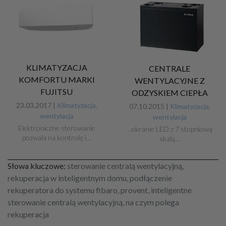
KLIMATYZACJA
CENTRALE
KOMFORTU MARKI
WENTYLACYJNE Z
FUJITSU
ODZYSKIEM CIEPŁA
23.03.2017 |
Klimatyzacja,
07.10.2015 |
Klimatyzacja,
wentylacja
wentylacja
Elektroniczne sterowanie
...ekranie LED z 7 stopniową
pozwala na kontrolę i…
skalą…
Słowa kluczowe:
sterowanie centralą wentylacyjną,
rekuperacja w inteligentnym domu, podłączenie
rekuperatora do systemu fibaro, provent, inteligentne
sterowanie centralą wentylacyjną, na czym polega
rekuperacja