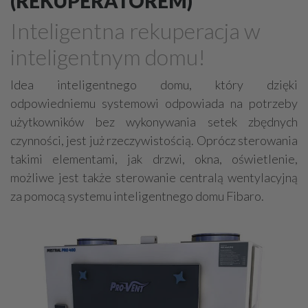
(REKUPERATOREM)
Grzejniki
Hydraulika
Inteligentna rekuperacja w
Energetyczne instalacje, urządzenia
inteligentnym domu!
Materiały hydrauliczne
Przeciwpożarowa ochrona, zabezpieczenia
Idea inteligentnego domu, który dzięki
odpowiedniemu systemowi odpowiada na potrzeby
Elektroinstalatorstwo
Systemy energooszczędne
użytkowników bez wykonywania setek zbędnych
Systemy nawilżania powietrza
Systemy odwodnień
czynności, jest już rzeczywistością. Oprócz sterowania
Elektryczne materiały
Przemysłowe instalacje
takimi elementami, jak drzwi, okna, oświetlenie,
Alarmowe systemy, monitoring
Hydrotechnika
możliwe jest także sterowanie centralą wentylacyjną
za pomocą systemu inteligentnego domu Fibaro.
Kable, przewody
Odkurzacze centralne