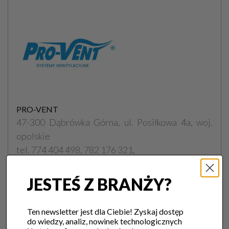
PRO-VENT
47-300 Dąbrówka Górna, ul. Posiłkowa 4a, woj.
opolskie
tel. 774 404 498, 782 176 321,
JESTEŚ Z BRANŻY?
Data publikacji:
2019-01-29
A
A
A
Ten newsletter jest dla Ciebie! Zyskaj dostęp
do wiedzy, analiz, nowinek technologicznych