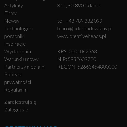
Artykuły
811, 80-890 Gdańsk
Firmy
Newsy
tel. +48 789 382 099
Technologie i
biuro@liderbudowlany.pl
poradniki
www.creativeheads.pl
Inspiracje
Wydarzenia
KRS: 0001062563
Warunki umowy
NIP: 5932639720
Partnerzy medialni
REGON: 52663464800000
Polityka
prywatności
Regulamin
Zarejestruj się
Zaloguj się