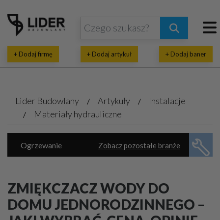
+ Dodaj firmę
+ Dodaj artykuł
+ Dodaj baner
Lider Budowlany
Artykuły
Instalacje
Materiały hydrauliczne
Ogrzewanie
Zobacz pozostałe branże
Energia ekologiczna
Klimatyzacja, wentylacja
Piece, kotły
ZMIĘKCZACZ WODY DO
Rekuperacja, pompy ciepła
DOMU JEDNORODZINNEGO –
Wodno-kanalizacyjne usługi
Automatyka domowa