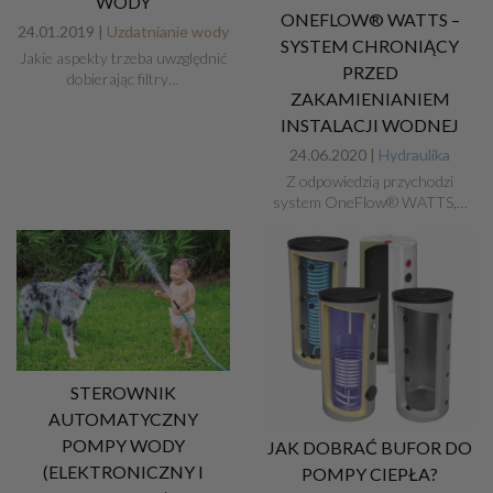
WODY
ONEFLOW® WATTS –
24.01.2019 |
Uzdatnianie wody
SYSTEM CHRONIĄCY
Jakie aspekty trzeba uwzględnić
PRZED
dobierając filtry…
ZAKAMIENIANIEM
INSTALACJI WODNEJ
24.06.2020 |
Hydraulika
Z odpowiedzią przychodzi
system OneFlow® WATTS,…
STEROWNIK
AUTOMATYCZNY
POMPY WODY
JAK DOBRAĆ BUFOR DO
(ELEKTRONICZNY I
POMPY CIEPŁA?