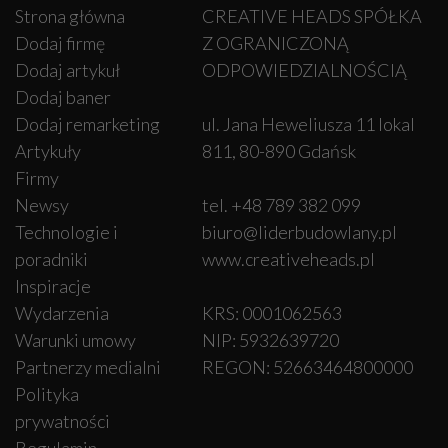
Strona główna
CREATIVE HEADS SPÓŁKA
Dodaj firmę
Z OGRANICZONĄ
Dodaj artykuł
ODPOWIEDZIALNOŚCIĄ
Dodaj baner
Dodaj remarketing
ul. Jana Heweliusza 11 lokal
Artykuły
811, 80-890 Gdańsk
Firmy
Newsy
tel. +48 789 382 099
Technologie i
biuro@liderbudowlany.pl
poradniki
www.creativeheads.pl
Inspiracje
Wydarzenia
KRS: 0001062563
Warunki umowy
NIP: 5932639720
Partnerzy medialni
REGON: 52663464800000
Polityka
prywatności
Regulamin