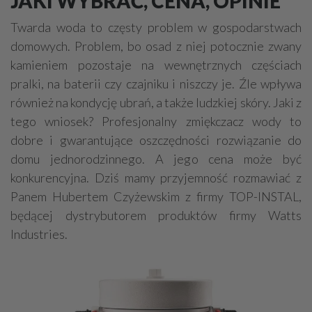
JAKI WYBRAĆ, CENA, OPINIE
Grzejniki
Hydraulika
Twarda woda to częsty problem w gospodarstwach
Energetyczne instalacje, urządzenia
domowych. Problem, bo osad z niej potocznie zwany
Materiały hydrauliczne
kamieniem pozostaje na wewnętrznych częściach
pralki, na baterii czy czajniku i niszczy je. Źle wpływa
Przeciwpożarowa ochrona, zabezpieczenia
również na kondycję ubrań, a także ludzkiej skóry. Jaki z
Elektroinstalatorstwo
Systemy energooszczędne
tego wniosek? Profesjonalny zmiękczacz wody to
Systemy nawilżania powietrza
Systemy odwodnień
dobre i gwarantujące oszczędności rozwiązanie do
Elektryczne materiały
Przemysłowe instalacje
domu jednorodzinnego. A jego cena może być
konkurencyjna. Dziś mamy przyjemność rozmawiać z
Alarmowe systemy, monitoring
Hydrotechnika
Panem Hubertem Czyżewskim z firmy TOP-INSTAL,
Kable, przewody
Odkurzacze centralne
będącej dystrybutorem produktów firmy Watts
Industries.