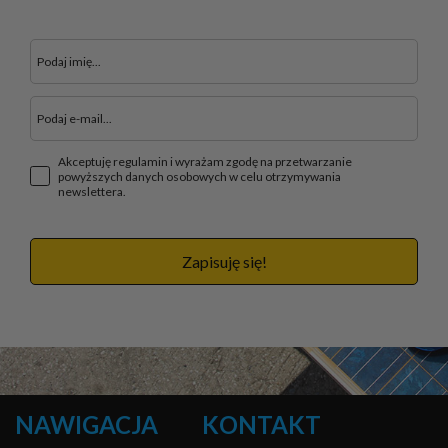
Akceptuję regulamin i wyrażam zgodę na przetwarzanie
powyższych danych osobowych w celu otrzymywania
newslettera.
Zapisuję się!
NAWIGACJA
KONTAKT