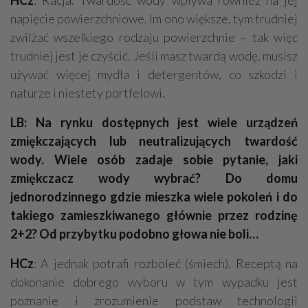
HCz
: Racja. Twardość wody wpływa również na jej
napięcie powierzchniowe. Im ono większe, tym trudniej
zwilżać wszelkiego rodzaju powierzchnie – tak więc
trudniej jest je czyścić. Jeśli masz twardą wodę, musisz
używać więcej mydła i detergentów, co szkodzi i
naturze i niestety portfelowi.
LB: Na rynku dostępnych jest wiele urządzeń
zmiękczających lub neutralizujących twardość
wody. Wiele osób zadaje sobie pytanie, jaki
zmiękczacz wody wybrać? Do domu
jednorodzinnego gdzie mieszka wiele pokoleń i do
takiego zamieszkiwanego głównie przez rodzinę
2+2? Od przybytku podobno głowa nie boli…
HCz
: A jednak potrafi rozboleć (śmiech). Receptą na
dokonanie dobrego wyboru w tym wypadku jest
poznanie i zrozumienie podstaw technologii