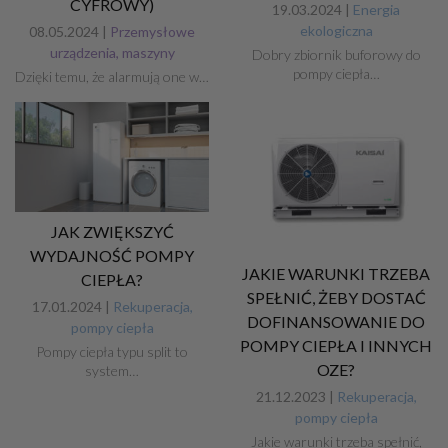
CYFROWY)
19.03.2024 |
Energia
ekologiczna
08.05.2024 |
Przemysłowe
urządzenia, maszyny
Dobry zbiornik buforowy do
pompy ciepła…
Dzięki temu, że alarmują one w…
JAK ZWIĘKSZYĆ
WYDAJNOŚĆ POMPY
JAKIE WARUNKI TRZEBA
CIEPŁA?
SPEŁNIĆ, ŻEBY DOSTAĆ
17.01.2024 |
Rekuperacja,
DOFINANSOWANIE DO
pompy ciepła
POMPY CIEPŁA I INNYCH
Pompy ciepła typu split to
OZE?
system…
21.12.2023 |
Rekuperacja,
pompy ciepła
Jakie warunki trzeba spełnić,