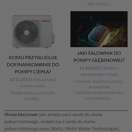
żeby dostać…
JAKI FALOWNIK DO
KOMU PRZYSŁUGUJE
POMPY GŁĘBINOWEJ?
DOFINANSOWANIE DO
15.10.2021 |
Wodno-
POMPY CIEPŁA?
kanalizacyjne usługi
10.11.2023 |
Rekuperacja,
Falownik (inwerter), inaczej
pompy ciepła
przemiennik
częstotliwości/przetwornica
Pompy ciepła są nie tylko
częstotliwości…
bardziej…
Słowa kluczowe:
jaki zmiękczacz wody do domu
jednorodzinnego, zmiękczacz wody do domu
jednorodzinnego cena, Watts, Watts Water Technologies,