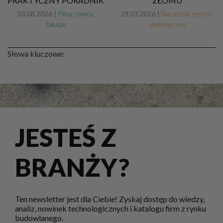
PRAKTYCZNY PORADNIK
ZŁOMU
03.08.2026 |
Plisy, rolety,
29.07.2026 |
Narzędzia ręczne,
żaluzje
elektryczne
Słowa kluczowe:
JESTEŚ Z
BRANŻY?
Ten newsletter jest dla Ciebie! Zyskaj dostęp do wiedzy,
analiz, nowinek technologicznych i katalogu firm z rynku
budowlanego.