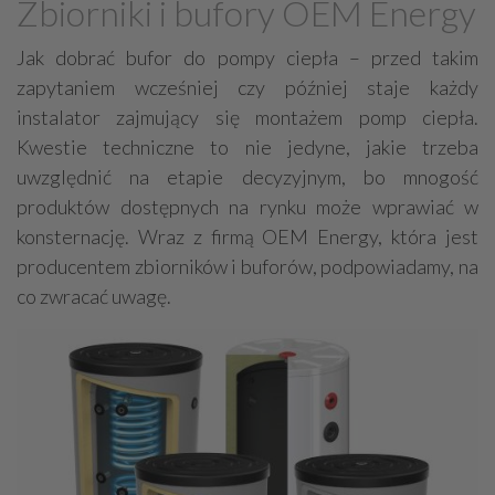
Zbiorniki i bufory OEM Energy
Grzejniki
Hydraulika
Jak dobrać bufor do pompy ciepła – przed takim
Energetyczne instalacje, urządzenia
zapytaniem wcześniej czy później staje każdy
Materiały hydrauliczne
instalator zajmujący się montażem pomp ciepła.
Przeciwpożarowa ochrona, zabezpieczenia
Kwestie techniczne to nie jedyne, jakie trzeba
Elektroinstalatorstwo
Systemy energooszczędne
uwzględnić na etapie decyzyjnym, bo mnogość
produktów dostępnych na rynku może wprawiać w
Systemy nawilżania powietrza
Systemy odwodnień
konsternację. Wraz z firmą OEM Energy, która jest
Elektryczne materiały
Przemysłowe instalacje
producentem zbiorników i buforów, podpowiadamy, na
Alarmowe systemy, monitoring
Hydrotechnika
co zwracać uwagę.
Kable, przewody
Odkurzacze centralne