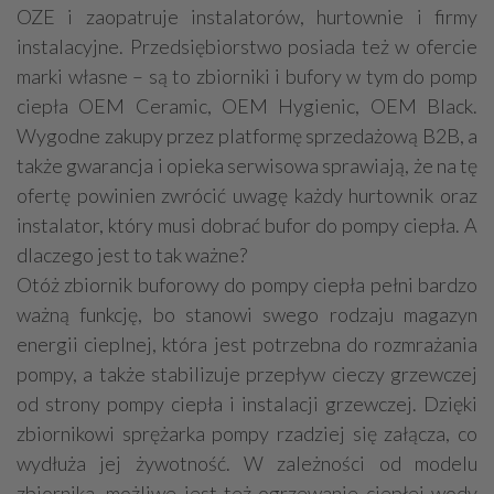
OZE i zaopatruje instalatorów, hurtownie i firmy
instalacyjne. Przedsiębiorstwo posiada też w ofercie
marki własne – są to zbiorniki i bufory w tym do pomp
ciepła OEM Ceramic, OEM Hygienic, OEM Black.
Wygodne zakupy przez platformę sprzedażową B2B, a
także gwarancja i opieka serwisowa sprawiają, że na tę
ofertę powinien zwrócić uwagę każdy hurtownik oraz
instalator, który musi dobrać bufor do pompy ciepła. A
dlaczego jest to tak ważne?
Otóż zbiornik buforowy do pompy ciepła pełni bardzo
ważną funkcję, bo stanowi swego rodzaju magazyn
energii cieplnej, która jest potrzebna do rozmrażania
pompy, a także stabilizuje przepływ cieczy grzewczej
od strony pompy ciepła i instalacji grzewczej. Dzięki
zbiornikowi sprężarka pompy rzadziej się załącza, co
wydłuża jej żywotność. W zależności od modelu
zbiornika, możliwe jest też ogrzewanie ciepłej wody