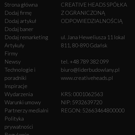
Strona główna
CREATIVE HEADS SPÓŁKA
Dodaj firmę
Z OGRANICZONĄ
Dodaj artykuł
ODPOWIEDZIALNOŚCIĄ
Dodaj baner
Dodaj remarketing
ul. Jana Heweliusza 11 lokal
Artykuły
811, 80-890 Gdańsk
Firmy
Newsy
tel. +48 789 382 099
Technologie i
biuro@liderbudowlany.pl
poradniki
www.creativeheads.pl
Inspiracje
Wydarzenia
KRS: 0001062563
Warunki umowy
NIP: 5932639720
Partnerzy medialni
REGON: 52663464800000
Polityka
prywatności
Regulamin