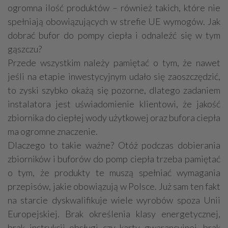
ogromna ilość produktów – również takich, które nie
spełniają obowiązujących w strefie UE wymogów. Jak
dobrać bufor do pompy ciepła i odnaleźć się w tym
gąszczu?
Przede wszystkim należy pamiętać o tym, że nawet
jeśli na etapie inwestycyjnym udało się zaoszczędzić,
to zyski szybko okażą się pozorne, dlatego zadaniem
instalatora jest uświadomienie klientowi, że jakość
zbiornika do ciepłej wody użytkowej oraz bufora ciepła
ma ogromne znaczenie.
Dlaczego to takie ważne? Otóż podczas dobierania
zbiorników i buforów do pomp ciepła trzeba pamiętać
o tym, że produkty te muszą spełniać wymagania
przepisów, jakie obowiązują w Polsce. Już sam ten fakt
na starcie dyskwalifikuje wiele wyrobów spoza Unii
Europejskiej. Brak określenia klasy energetycznej,
brak instrukcji obsługi czy karty gwarancyjnej, brak