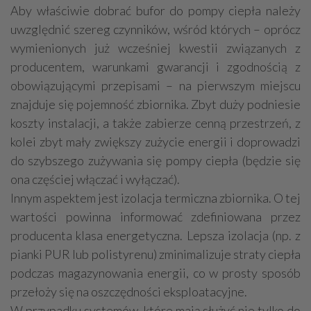
Aby właściwie dobrać bufor do pompy ciepła należy
uwzględnić szereg czynników, wśród których – oprócz
wymienionych już wcześniej kwestii związanych z
producentem, warunkami gwarancji i zgodnością z
obowiązującymi przepisami – na pierwszym miejscu
znajduje się pojemność zbiornika. Zbyt duży podniesie
koszty instalacji, a także zabierze cenną przestrzeń, z
kolei zbyt mały zwiększy zużycie energii i doprowadzi
do szybszego zużywania się pompy ciepła (będzie się
ona częściej włączać i wyłączać).
Innym aspektem jest izolacja termiczna zbiornika. O tej
wartości powinna informować zdefiniowana przez
producenta klasa energetyczna. Lepsza izolacja (np. z
pianki PUR lub polistyrenu) zminimalizuje straty ciepła
podczas magazynowania energii, co w prosty sposób
przełoży się na oszczędności eksploatacyjne.
W przypadku systemów, które mają służyć nie tylko do