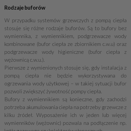
Rodzaje buforów
W przypadku systemów grzewczych z pompą ciepła
stosuje się różne rodzaje buforów. Są to bufory bez
wymiennika, z wymiennikiem, podgrzewacze wody
kombinowane (bufor ciepła ze zbiornikiem c.w.u) oraz
podgrzewacze wody higieniczne (bufor ciepła z
wężownicą c.w.u.).
Pierwsze z wymienionych stosuje się, gdy instalacja z
pompą ciepła nie będzie wykorzystywana do
ogrzewania wody użytkowej – w takiej sytuacji bufor
pozwoli zwiększyć żywotność pompy ciepła.
Bufory z wymiennikiem są konieczne, gdy zachodzi
potrzeba akumulowania ciepła na potrzeby grzewcze z
kilku źródeł. Wyposażenie ich w jeden lub więcej
wymienników (wężownic) pozwala na podłączenie np.
kotła gazowego czy kolektorów słonecznych.