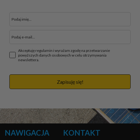
Akceptuję regulamin i wyrażam zgodę na przetwarzanie
powyższych danych osobowych w celu otrzymywania
newslettera.
Zapisuję się!
NAWIGACJA
KONTAKT