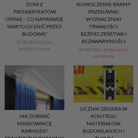
DOM Z
NOWOCZESNE BRAMY
PREFABRYKATÓW
PRZESUWNE:
OPINIE – CO NAPRAWDĘ
WYZNACZNIKI
WARTO OCENIĆ PRZED
TRWAŁOŚCI,
BUDOWĄ?
BEZPIECZEŃSTWA I
BEZAWARYJNOŚCI
05.08.2026 |
Domy
prefabrykowane
04.08.2026 |
Bramy, kraty,
ogrodzenia
LICZNIK GEIGERA W
JAK DOBRAĆ
KONTROLI
MASKOWNICĘ
MATERIAŁÓW
KARNISZA?
BUDOWLANYCH I