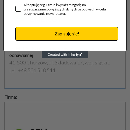
Akceptuję regulamin i wyrażam zgodę na
przetwarzanie powyższych danych osobowych w celu
otrzymywania newslettera.
Zapisuję się!
OEM ENERGY – nowoczesne rozwiązania w energii
odnawialnej
41-500 Chorzów, ul. Składowa 17, woj. śląskie
tel. +48 501 510 511,
Firma: