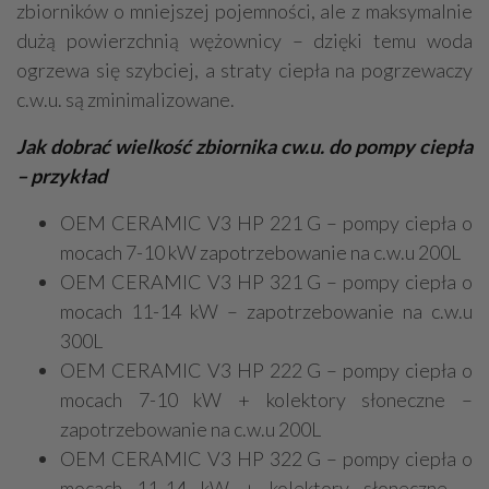
zbiorników o mniejszej pojemności, ale z maksymalnie
dużą powierzchnią wężownicy – dzięki temu woda
ogrzewa się szybciej, a straty ciepła na pogrzewaczy
c.w.u. są zminimalizowane.
Jak dobrać wielkość zbiornika cw.u. do pompy ciepła
– przykład
OEM CERAMIC V3 HP 221 G – pompy ciepła o
mocach 7-10 kW zapotrzebowanie na c.w.u 200L
OEM CERAMIC V3 HP 321 G – pompy ciepła o
mocach 11-14 kW – zapotrzebowanie na c.w.u
300L
OEM CERAMIC V3 HP 222 G – pompy ciepła o
mocach 7-10 kW + kolektory słoneczne –
zapotrzebowanie na c.w.u 200L
OEM CERAMIC V3 HP 322 G – pompy ciepła o
mocach 11-14 kW + kolektory słoneczne –