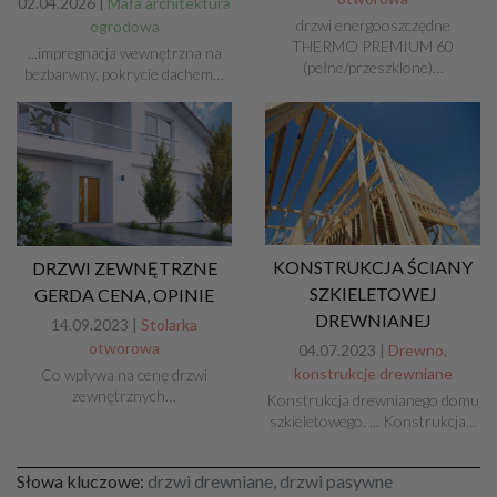
02.04.2026 |
Mała architektura
drzwi energooszczędne
ogrodowa
THERMO PREMIUM 60
...impregnacja wewnętrzna na
(pełne/przeszklone)…
bezbarwny, pokrycie dachem…
KONSTRUKCJA ŚCIANY
DRZWI ZEWNĘTRZNE
SZKIELETOWEJ
GERDA CENA, OPINIE
DREWNIANEJ
14.09.2023 |
Stolarka
otworowa
04.07.2023 |
Drewno,
konstrukcje drewniane
Co wpływa na cenę drzwi
zewnętrznych…
Konstrukcja drewnianego domu
szkieletowego. ... Konstrukcja…
Słowa kluczowe:
drzwi drewniane, drzwi pasywne