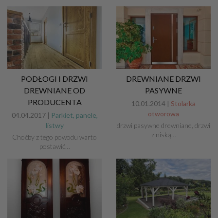
PODŁOGI I DRZWI
DREWNIANE DRZWI
DREWNIANE OD
PASYWNE
PRODUCENTA
10.01.2014 |
Stolarka
otworowa
04.04.2017 |
Parkiet, panele,
listwy
drzwi pasywne drewniane, drzwi
z niską…
Choćby z tego powodu warto
postawić…