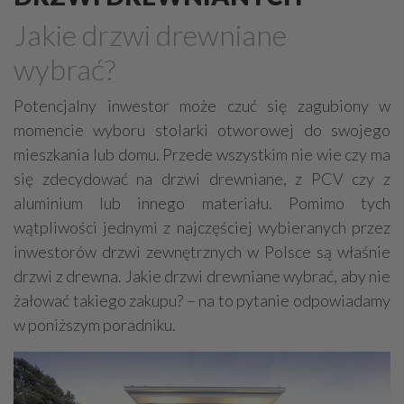
Drewno, konstrukcje drewniane
Jakie drzwi drewniane
Farby, kleje, lakiery, emalie
Beton
wybrać?
Cegły, pustaki, bloczki
Szalunki, szalunki kartonowe
Techniki zamocowań
Kostka brukowa, granitowa
Potencjalny inwestor może czuć się zagubiony w
momencie wyboru stolarki otworowej do swojego
Beton komórkowy
Kruszywa
Systemy kominowe
mieszkania lub domu. Przede wszystkim nie wie czy ma
Izolacje akustyczne
Składy budowlane
się zdecydować na drzwi drewniane, z PCV czy z
Stal, wyroby stalowe
Sklejki
Blachy
Szkło
aluminium lub innego materiału. Pomimo tych
Tworzywa sztuczne
Styropian
System barw
wątpliwości jednymi z najczęściej wybieranych przez
inwestorów drzwi zewnętrznych w Polsce są właśnie
Filtry
Metale
drzwi z drewna. Jakie drzwi drewniane wybrać, aby nie
żałować takiego zakupu? – na to pytanie odpowiadamy
w poniższym poradniku.