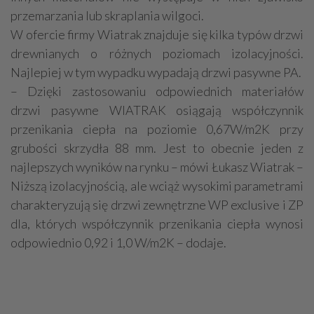
przemarzania lub skraplania wilgoci.
W ofercie firmy Wiatrak znajduje się kilka typów drzwi
drewnianych o różnych poziomach izolacyjności.
Najlepiej w tym wypadku wypadają drzwi pasywne PA.
– Dzięki zastosowaniu odpowiednich materiałów
drzwi pasywne WIATRAK osiągają współczynnik
przenikania ciepła na poziomie 0,67W/m2K przy
grubości skrzydła 88 mm. Jest to obecnie jeden z
najlepszych wyników na rynku – mówi Łukasz Wiatrak –
Niższą izolacyjnością, ale wciąż wysokimi parametrami
charakteryzują się drzwi zewnętrzne WP exclusive i ZP
dla, których współczynnik przenikania ciepła wynosi
odpowiednio 0,92 i 1,0 W/m2K – dodaje.