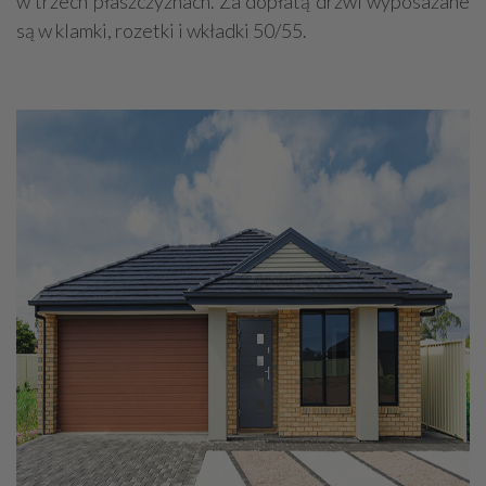
w trzech płaszczyznach. Za dopłatą drzwi wyposażane
są w klamki, rozetki i wkładki 50/55.