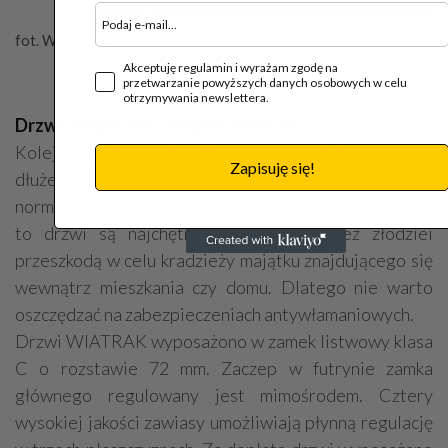
fot. WIATRAK
Akceptuję regulamin i wyrażam zgodę na
przetwarzanie powyższych danych osobowych w celu
otrzymywania newslettera.
Drzwi drewniane – bezpieczeństwo
Kolejny punktem przy, którym należy zatrzymać się na
Zapisuję się!
dłużej wybierając drzwi drewniane jest sprawdzenie
norm bezpieczeństwa. Według statystyk policyjnych
to drzwi są najchętniej forsowaną przez złodziei
przeszkodą w celu kradzieży majątku znajdującego się
wewnątrz mieszkania czy domu. Dlatego nie warto
oszczędzać na zabezpieczeniach antywłamaniowych.
Drzwi WIATRAK wyposażono w zamek listwowy klasa
C o rozstawie 72 mm. Zaczep w futrynie zamka
głównego regulowany jest mimośrodem. Cztery
wysokiej jakości zawiasy umożliwiają płynną regulację