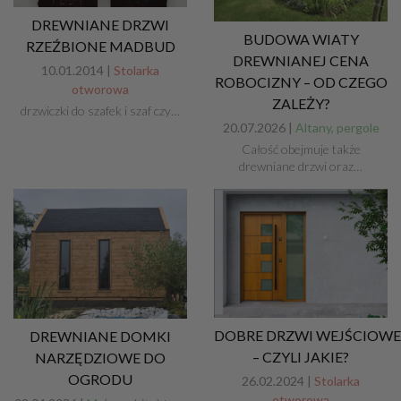
DREWNIANE DRZWI
BUDOWA WIATY
RZEŹBIONE MADBUD
DREWNIANEJ CENA
10.01.2014 |
Stolarka
ROBOCIZNY – OD CZEGO
otworowa
ZALEŻY?
drzwiczki do szafek i szaf czy…
20.07.2026 |
Altany, pergole
Całość obejmuje także
drewniane drzwi oraz…
DOBRE DRZWI WEJŚCIOW
DREWNIANE DOMKI
– CZYLI JAKIE?
NARZĘDZIOWE DO
OGRODU
26.02.2024 |
Stolarka
otworowa