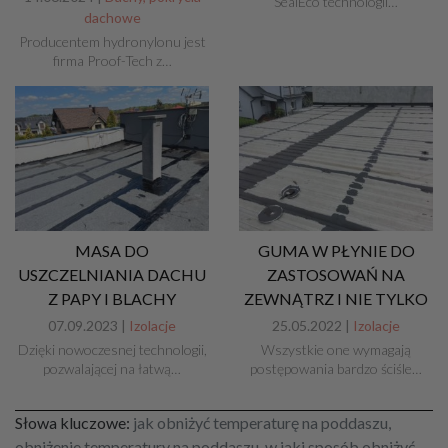
SealEco technologii…
dachowe
Producentem hydronylonu jest
firma Proof-Tech z…
MASA DO
GUMA W PŁYNIE DO
USZCZELNIANIA DACHU
ZASTOSOWAŃ NA
Z PAPY I BLACHY
ZEWNĄTRZ I NIE TYLKO
07.09.2023 |
Izolacje
25.05.2022 |
Izolacje
Dzięki nowoczesnej technologii,
Wszystkie one wymagają
pozwalającej na łatwą…
postępowania bardzo ściśle…
Słowa kluczowe:
jak obniżyć temperaturę na poddaszu,
obniżenie temperatury na poddaszu, w jaki sposób obniżyć