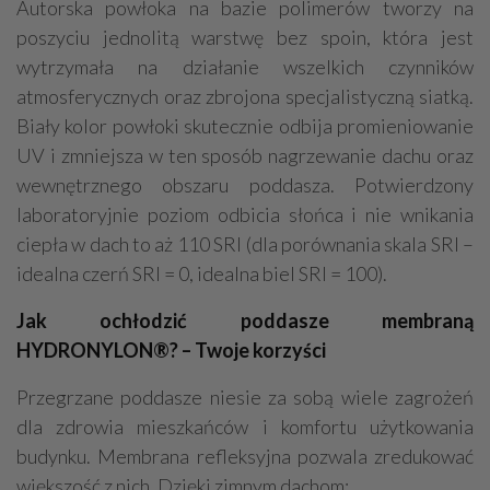
Autorska powłoka na bazie polimerów tworzy na
poszyciu jednolitą warstwę bez spoin, która jest
wytrzymała na działanie wszelkich czynników
atmosferycznych oraz zbrojona specjalistyczną siatką.
Biały kolor powłoki skutecznie odbija promieniowanie
UV i zmniejsza w ten sposób nagrzewanie dachu oraz
wewnętrznego obszaru poddasza. Potwierdzony
laboratoryjnie poziom odbicia słońca i nie wnikania
ciepła w dach to aż 110 SRI (dla porównania skala SRI –
idealna czerń SRI = 0, idealna biel SRI = 100).
Jak ochłodzić poddasze membraną
HYDRONYLON®? – Twoje korzyści
Przegrzane poddasze niesie za sobą wiele zagrożeń
dla zdrowia mieszkańców i komfortu użytkowania
budynku. Membrana refleksyjna pozwala zredukować
większość z nich. Dzięki zimnym dachom: