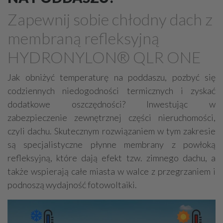
Drewno, konstrukcje drewniane
Zapewnij sobie chłodny dach z
Farby, kleje, lakiery, emalie
Beton
membraną refleksyjną
Cegły, pustaki, bloczki
Szalunki, szalunki kartonowe
HYDRONYLON® QLR ONE
Techniki zamocowań
Kostka brukowa, granitowa
Beton komórkowy
Kruszywa
Systemy kominowe
Jak obniżyć temperaturę na poddaszu, pozbyć się
codziennych niedogodności termicznych i zyskać
Izolacje akustyczne
Składy budowlane
dodatkowe oszczędności? Inwestując w
Stal, wyroby stalowe
Sklejki
Blachy
Szkło
zabezpieczenie zewnętrznej części nieruchomości,
Tworzywa sztuczne
Styropian
System barw
czyli dachu. Skutecznym rozwiązaniem w tym zakresie
Filtry
Metale
są specjalistyczne płynne membrany z powłoką
refleksyjną, które dają efekt tzw. zimnego dachu, a
także wspierają całe miasta w walce z przegrzaniem i
podnoszą wydajność fotowoltaiki.