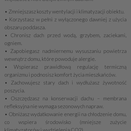
• Zmniejszasz koszty wentylacji i klimatyzacji obiektu.
• Korzystasz w pełni z wyłączonego dawniej z użycia
obszaru poddasza.
• Chronisz dach przed wodą, grzybem, zaciekami,
ogniem.
• Zapobiegasz nadmiernemu wysuszaniu powietrza
wewnątrz domu, które powoduje alergie.
• Wspierasz prawidłową regulację termiczną
organizmu i podnosisz komfort życia mieszkańców.
• Zachowujesz stary dach i wydłużasz żywotność
poszycia.
• Oszczędzasz na konserwacji dachu – membrana
refleksyjna nie wymaga sezonowych napraw.
• Obniżasz wydatkowanie energii na chłodzenie domu,
co wspiera środowisko (mniejsze zużycie
klimatyzatorów i wydzielenia CO2).