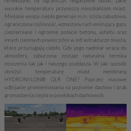
refleksyjne, by ograniczyć negatywne skutki, jakie
wysokie temperatury przynoszą mieszkańcom miast.
Miejskie wyspy ciepła generuje m.in. ścisła zabudowa,
ograniczona roślinność, wzmożony ruch emitujący gazy
cieplarniane i ogromne połacie betonu, asfaltu oraz
innych ciemnych powierzchni w infrastrukturze miasta,
które przyciągają ciepło. Gdy jego nadmiar wraca do
atmosfery, zaburzona zostaje naturalna termika
otoczenia tak jak i naszego poddasza. W jaki sposób
obniżyć temperaturę miast membraną
HYDRONYLON® QLR ONE? Poprzez masowe
odbijanie promieniowania na poziomie dachów i brak
gromadzenia ciepła w powłokach dachowych.