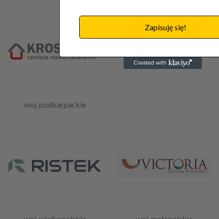
Zapisuję się!
woj. śląskie
woj. podkarpackie
woj. wielkopolskie
woj. małopolskie