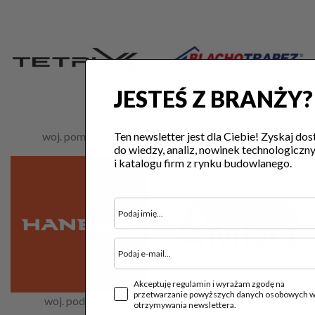
JESTEŚ Z BRANŻY?
Ten newsletter jest dla Ciebie! Zyskaj dos
woj. pomorskie
woj. małopolskie
do wiedzy, analiz, nowinek technologiczn
i katalogu firm z rynku budowlanego.
Akceptuję regulamin i wyrażam zgodę na
przetwarzanie powyższych danych osobowych w
woj. podlaskie
woj. pomorskie
otrzymywania newslettera.