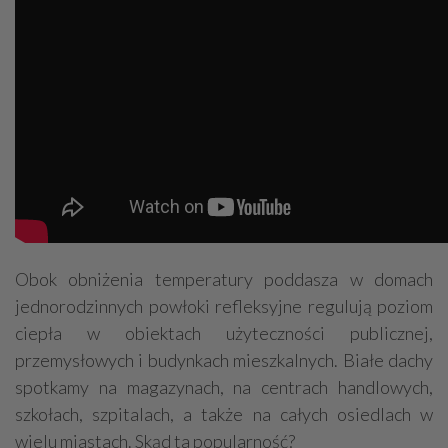
Obok obniżenia temperatury poddasza w domach
jednorodzinnych powłoki refleksyjne regulują poziom
ciepła w obiektach użyteczności publicznej,
przemysłowych i budynkach mieszkalnych. Białe dachy
spotkamy na magazynach, na centrach handlowych,
szkołach, szpitalach, a także na całych osiedlach w
wielu miastach. Skąd ta popularność?