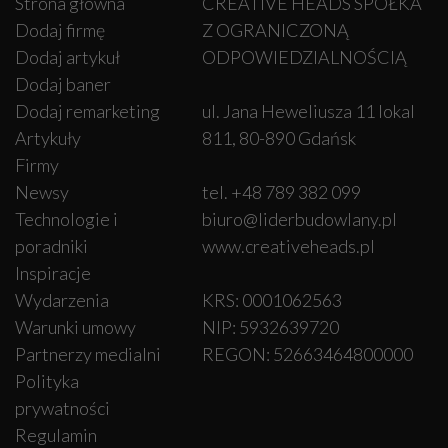
Strona główna
CREATIVE HEADS SPÓŁKA
Dodaj firmę
Z OGRANICZONĄ
Dodaj artykuł
ODPOWIEDZIALNOŚCIĄ
Dodaj baner
Dodaj remarketing
ul. Jana Heweliusza 11 lokal
Artykuły
811, 80-890 Gdańsk
Firmy
Newsy
tel. +48 789 382 099
Technologie i
biuro@liderbudowlany.pl
poradniki
www.creativeheads.pl
Inspiracje
Wydarzenia
KRS: 0001062563
Warunki umowy
NIP: 5932639720
Partnerzy medialni
REGON: 52663464800000
Polityka
prywatności
Regulamin