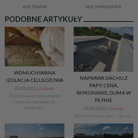
woj. śląskie
woj. małopolskie
PODOBNE ARTYKUŁY
WDMUCHIWANA
NAPRAWA DACHU Z
IZOLACJA CELULOZOWA
PAPY: CENA,
05.03.2015 |
Izolacje
WYKONANIE, GUMA W
Zastosowanie celulozowego
PŁYNIE
materiału pozwala na
obniżenie…
05.03.2026 |
Izolacje
Stan techniczny papy – czy są…