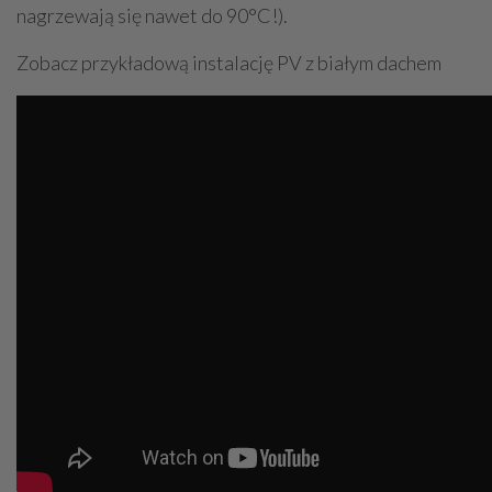
nagrzewają się nawet do 90°C!).
Zobacz przykładową instalację PV z białym dachem