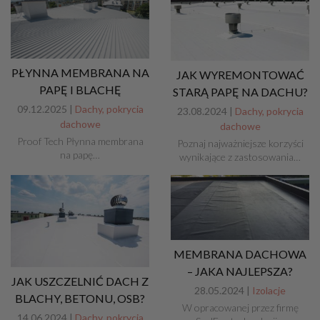
PŁYNNA MEMBRANA NA
JAK WYREMONTOWAĆ
PAPĘ I BLACHĘ
STARĄ PAPĘ NA DACHU?
09.12.2025 |
Dachy, pokrycia
23.08.2024 |
Dachy, pokrycia
dachowe
dachowe
Proof Tech Płynna membrana
Poznaj najważniejsze korzyści
na papę…
wynikające z zastosowania…
MEMBRANA DACHOWA
– JAKA NAJLEPSZA?
JAK USZCZELNIĆ DACH Z
28.05.2024 |
Izolacje
BLACHY, BETONU, OSB?
W opracowanej przez firmę
14.06.2024 |
Dachy, pokrycia