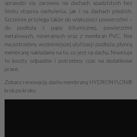
sprawdzi się zarówno na dachach spadzistych bez
limitu stopnia nachylenia, jak i na dachach płaskich.
Szczelnie przylega także do większości powierzchni –
do podłoża z papy bitumicznej, powierzchni
metalowych, mineralnych oraz z membran PVC. Nie
ma potrzebny wcześniejszej utylizacji podłoża, płynną
membranę nakładamy na to, co jest na dachu. Niweluje
to koszty odpadów i potrzebny czas na dodatkowe
prace.
Zobacz renowację dachu membraną HYDRONYLON®
krok po kroku