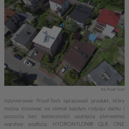
fot. Proof-Tech
Inżynierowie Proof-Tech opracowali produkt, który
można stosować na niemal każdym rodzaju dachu i
poszycia bez konieczności usunięcia pierwotnej
warstwy podłoża. HYDRONYLON® QLR ONE