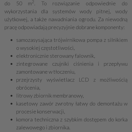
2
do 50 m
. To rozwiązanie odpowiednie do
wykorzystania dla systemów wody pitnej, wody
użytkowej, a także nawadniania ogrodu. Za niewodną
pracę odpowiadają precyzyjnie dobrane komponenty:
samozasysająca trójwirnikowa pompa z silnikiem
o wysokiej częstotliwości,
elektronicznie sterowany falownik,
zintegrowane czujniki ciśnienia i przepływu
zamontowane w tłoczeniu,
przejrzysty wyświetlacz LCD z możliwością
obrócenia,
litrowy zbiornik membranowy,
kasetowy zawór zwrotny łatwy do demontażu w
procesie konserwacji,
komora techniczna z szybkim dostępem do korka
zalewowego i zbiornika.