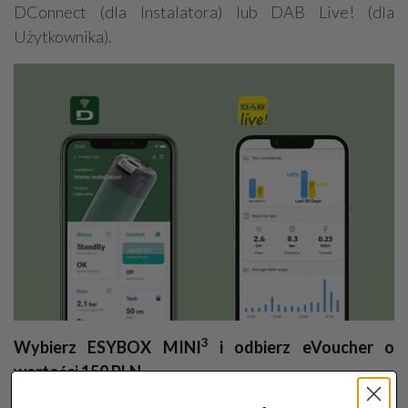
DConnect (dla Instalatora) lub DAB Live! (dla
Użytkownika).
3
Wybierz ESYBOX MINI
i odbierz eVoucher o
wartości 150 PLN