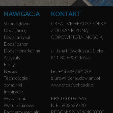
NAWIGACJA
KONTAKT
Strona główna
CREATIVE HEADS SPÓŁKA
Dodaj firmę
Z OGRANICZONĄ
Dodaj artykuł
ODPOWIEDZIALNOŚCIĄ
Dodaj baner
Dodaj remarketing
ul. Jana Heweliusza 11 lokal
Artykuły
811, 80-890 Gdańsk
Firmy
Newsy
tel. +48 789 382 099
Technologie i
biuro@liderbudowlany.pl
poradniki
www.creativeheads.pl
Inspiracje
Wydarzenia
KRS: 0001062563
Warunki umowy
NIP: 5932639720
Partnerzy medialni
REGON: 52663464800000