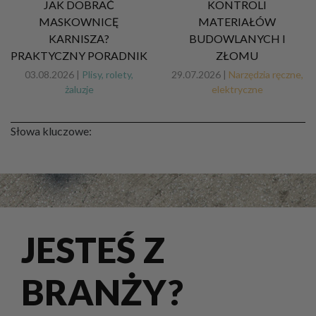
JAK DOBRAĆ
KONTROLI
MASKOWNICĘ
MATERIAŁÓW
KARNISZA?
BUDOWLANYCH I
PRAKTYCZNY PORADNIK
ZŁOMU
03.08.2026 |
Plisy, rolety,
29.07.2026 |
Narzędzia ręczne,
żaluzje
elektryczne
Słowa kluczowe:
JESTEŚ Z
BRANŻY?