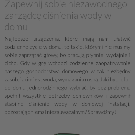
Zapewnij sobie niezawodnego
Budowlane maszyny, sprzęt - producenci
zarządcę ciśnienia wody w
BHP - artykuły, sprzęt, szkolenia
Dźwigi (żurawie)
domu
Czyszczące urządzenia
Odzież robocza
Drabiny
Najlepsze urządzenia, które mają nam ułatwić
Podesty ruchome
Chłodnicze urządzenia
codzienne życie w domu, to takie, którymi nie musimy
Budowlane maszyny, sprzęt - części, serwis
sobie zaprzątać głowy, bo pracują płynnie, wydajnie i
Wózki widłowe
Rolnicze maszyny, sprzęt
cicho. Gdy w grę wchodzi codzienne zaopatrywanie
naszego gospodarstwa domowego w tak niezbędny
Transport
Agregaty
zasób, jakim jest woda, wymagania rosną. Jaki hydrofor
Pneumatyka - urządzenia, sprzęt
do domu jednorodzinnego wybrać, by bez problemu
Przyrządy miernicze
Metale - maszyny do obróbki
spełnił wszystkie potrzeby domowników i zapewnił
stabilne ciśnienie wody w domowej instalacji,
pozostając niemal niezauważalnym? Sprawdźmy!