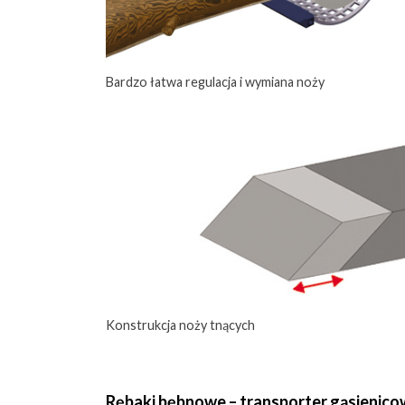
Bardzo łatwa regulacja i wymiana noży
Konstrukcja noży tnących
Rębaki bębnowe – transporter gąsienic