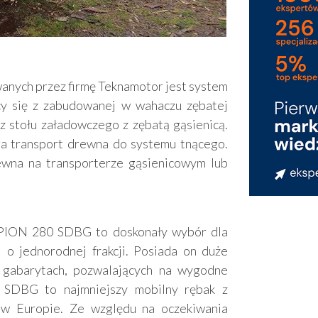
nych przez firmę Teknamotor jest system
y się z zabudowanej w wahaczu zębatej
az stołu załadowczego z zębatą gąsienicą.
a transport drewna do systemu tnącego.
ewna na transporterze gąsienicowym lub
PION 280 SDBG to doskonały wybór dla
i o jednorodnej frakcji. Posiada on duże
 gabarytach, pozwalających na wygodne
SDBG to najmniejszy mobilny rębak z
w Europie. Ze względu na oczekiwania