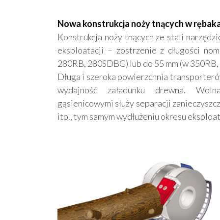
Nowa konstrukcja noży tnących w ręb
Konstrukcja noży tnących ze stali narzędzi
eksploatacji – zostrzenie z długości n
280RB, 280SDBG) lub do 55 mm (w 350RB,
Długa i szeroka powierzchnia transporteró
wydajność załadunku drewna. Wolna
gąsienicowymi służy separacji zanieczyszcze
itp., tym samym wydłużeniu okresu eksploat