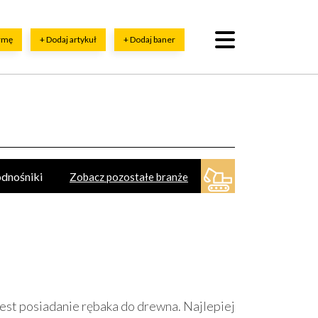
irmę
+ Dodaj artykuł
+ Dodaj baner
dnośniki
Zobacz pozostałe branże
przęt, szkolenia
Dźwigi (żurawie)
ne maszyny, sprzęt - części, serwis
zyrządy miernicze
est posiadanie rębaka do drewna. Najlepiej