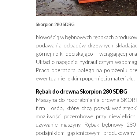
Skorpion 280 SDBG
Nowością w bębnowych rębakach produkowa
podawania odpadów drzewnych składając
górnej rolki dociskająco – wciągającej or
Układ o napędzie hydraulicznym wspomag
Praca operatora polega na położeniu dr
ewentualnie lekkim popchnięciu materiału.
Rębak do drewna Skorpion 280 SDBG
Maszyna do rozdrabniania drewna SKOR
firm i osób, które chcą pozyskiwać zrębk
możliwości przerobowe przy niewielkich
używanie maszyny. Rębak bębnowy 280 
podajnikiem gąsienicowym produkowany 