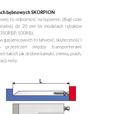
akach bębnowych SKORPION
owej to odporność na tępienie, długi czas
ominalnej do 20 mm (w modelach rębaków
 350RBP, 500RB).
w gąsienicowych to łatwość, skuteczność i
 przestrzeń między transporterami
ń takich jak drobne kamyki, ziemia, piach,
acji noży.